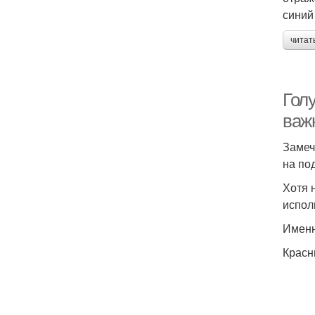
синий
читат
Голу
важ
Замеч
на по
Хотя 
испол
Именн
Красн