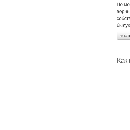
Не мо
верны
собст
былую
читат
Как