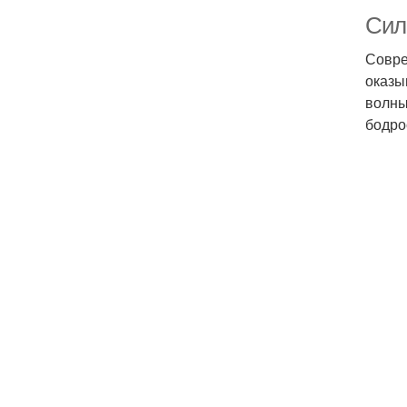
Сила
Совре
оказы
волны
бодро