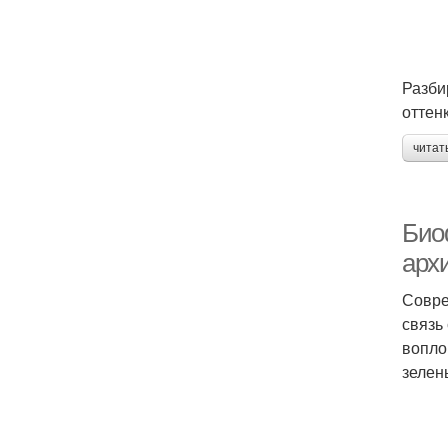
Разби
оттен
читат
Био
арх
Совре
связь
вопло
зелен