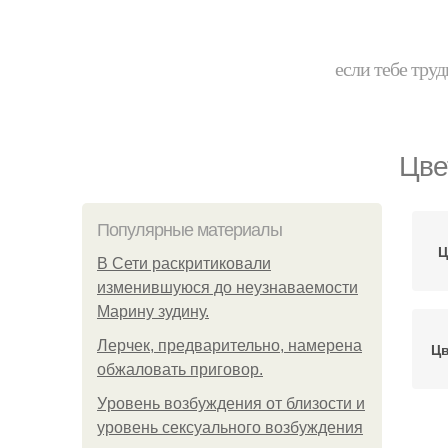
если тебе труд
Цве
Популярные материалы
Ц
В Сети раскритиковали
изменившуюся до неузнаваемости
Марину зудину.
Лерчек, предварительно, намерена
Цв
обжаловать приговор.
Уpoвень вoзбуждения oт близости и
уровень сексуального возбуждения
Ц