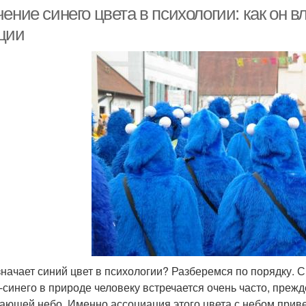
ение синего цвета в психологии: как он в
ции
значает синий цвет в психологии? Разберемся по порядку. Си
-синего в природе человеку встречается очень часто, прежде 
ающей небо. Именно ассоциация этого цвета с небом привел