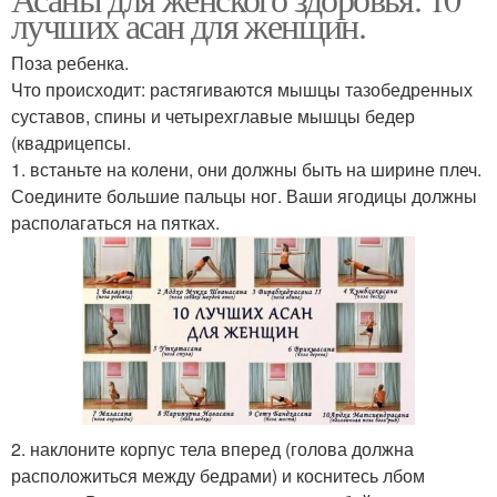
Женские асаны
Асаны в йоге
лучших асан для женщин.
Поза ребенка.
Что происходит: растягиваются мышцы тазобедренных
Йог для женских
суставов, спины и четырехглавые мышцы бедер
Женское здоровье
гормонов
(квадрицепсы.
1. встаньте на колени, они должны быть на ширине плеч.
Соедините большие пальцы ног. Ваши ягодицы должны
располагаться на пятках.
2. наклоните корпус тела вперед (голова должна
расположиться между бедрами) и коснитесь лбом