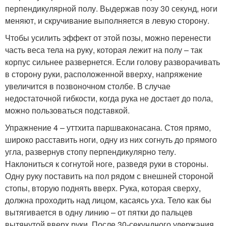
перпендикулярной полу. Выдержав позу 30 секунд, ноги
меняют, и скручивание выполняется в левую сторону.
Чтобы усилить эффект от этой позы, можно перенести
часть веса тела на руку, которая лежит на полу – так
корпус сильнее развернется. Если голову разворачивать
в сторону руки, расположенной вверху, напряжение
увеличится в позвоночном столбе. В случае
недостаточной гибкости, когда рука не достает до пола,
можно пользоваться подставкой.
Упражнение 4 – уттхита паршваконасана. Стоя прямо,
широко расставить ноги, одну из них согнуть до прямого
угла, развернув стопу перпендикулярно телу.
Наклониться к согнутой ноге, разведя руки в стороны.
Одну руку поставить на пол рядом с внешней стороной
стопы, вторую поднять вверх. Рука, которая сверху,
должна проходить над лицом, касаясь уха. Тело как бы
вытягивается в одну линию – от пятки до пальцев
вытянутой вверх руки. После 30-секундного удержания