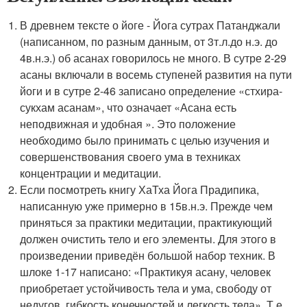
В древнем тексте о йоге - Йога сутрах Патанджали
(написанном, по разным данным, от 3т.л.до н.э. до
4в.н.э.) об асанах говорилось не много. В сутре 2-29
асаны включали в восемь ступеней развития на пути
йоги и в сутре 2-46 записано определение «стхира-
сукхам асанам», что означает «Асана есть
неподвижная и удобная ». Это положение
необходимо было принимать с целью изучения и
совершенствования своего ума в техниках
концентрации и медитации.
Если посмотреть книгу ХаТха Йога Прадипика,
написанную уже примерно в 15в.н.э. Прежде чем
приняться за практики медитации, практикующий
должен очистить тело и его элементы. Для этого в
произведении приведён большой набор техник. В
шлоке 1-17 написано: «Практикуя асану, человек
приобретает устойчивость тела и ума, свободу от
недугов, гибкость конечностей и легкость тела». Т.е.