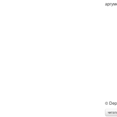
аргум
© Dep
читат