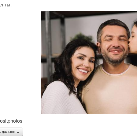
енты.
ositphotos
ь дальше →