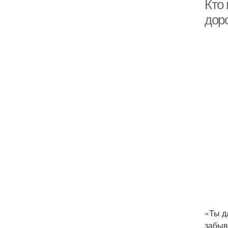
Кто 
дор
«Ты д
забыв