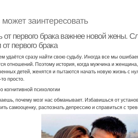
 может заинтересовать
ь от первого брака важнее новой жены. С
 от первого брака
ем удаётся сразу найти свою судьбу. Иногда все мы ошибаемс
тся отношений. Поэтому история, когда мужчина и женщин
венных детей, женятся и пытаются начать новую жизнь с нул
-то просто.
по когнитивной психологии
наешь, почему мозг нас обманывает. Избавишься от установ
ить самооценку, распознать депрессию и справиться с трев