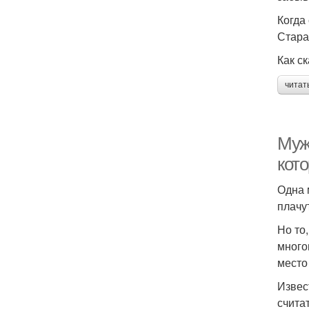
Когда
Стара
Как ск
читат
Муж
кот
Одна 
плачу
Но то
много
место 
Извес
счита