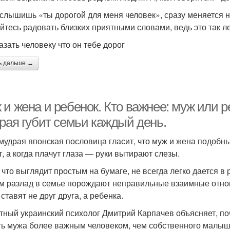
 слышишь «ты дорогой для меня человек», сразу меняется н
йтесь радовать близких приятными словами, ведь это так ле
азать человеку что он тебе дорог
ь дальше →
 и жена и ребенок. Кто важнее: муж или 
орая губит семьи каждый день.
мудрая японская пословица гласит, что муж и жена подобны
т, а когда плачут глаза — руки вытирают слезы.
, что выглядит простым на бумаге, не всегда легко дается в
м разлад в семье порождают неправильные взаимные отноше
ставят не друг друга, а ребенка.
тный украинский психолог Дмитрий Карпачев объясняет, п
ть мужа более важным человеком, чем собственного малыша