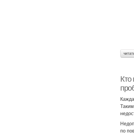
читат
Кто
про
Кажда
Таким
недос
Недоп
по по