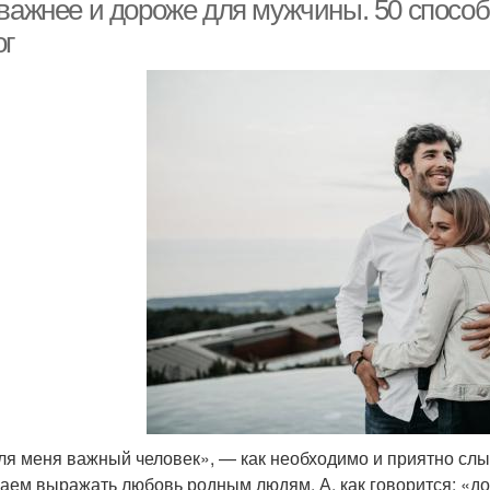
важнее и дороже для мужчины. 50 способо
ог
ля меня важный человек», — как необходимо и приятно слы
аем выражать любовь родным людям. А, как говорится: «до