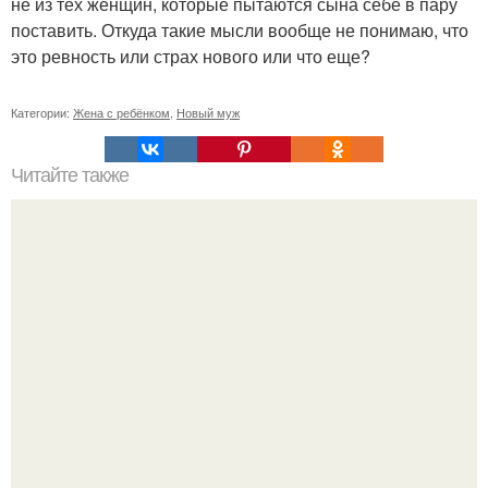
не из тех женщин, которые пытаются сына себе в пару
поставить. Откуда такие мысли вообще не понимаю, что
это ревность или страх нового или что еще?
Категории:
Жена с ребёнком
,
Новый муж
Читайте также
Слова - пароли. Например, чтобы найти потерянный
предмет, нужно повторять вслух или про себя краткое
утверждение: "Вместе Обрести Сейчас".