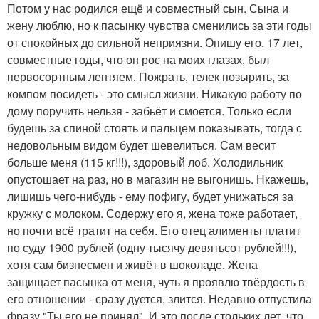
Потом у нас родился ещё и совместный сын. Сына и
жену люблю, но к пасынку чувства сменились за эти годы
от спокойных до сильной неприязни. Опишу его. 17 лет,
совместные годы, что он рос на моих глазах, был
первосортным лентяем. Пожрать, телек позырить, за
компом посидеть - это смысл жизни. Никакую работу по
дому поручить нельзя - забьёт и смоется. Только если
будешь за спиной стоять и пальцем показывать, тогда с
недовольным видом будет шевелиться. Сам весит
больше меня (115 кг!!!), здоровый лоб. Холодильник
опустошает на раз, но в магазин не выгонишь. Нкажешь,
лишишь чего-нибудь - ему пофигу, будет унижаться за
кружку с молоком. Содержу его я, жена тоже работает,
но почти всё тратит на себя. Его отец алименты платит
по суду 1900 рублей (одну тысячу девятьсот рублей!!!),
хотя сам бизнесмен и живёт в шоколаде. Жена
защищает пасынка от меня, чуть я проявлю твёрдость в
его отношении - сразу дуется, злится. Недавно отпустила
фразу "Ты его не принял". И это после стольких лет, что