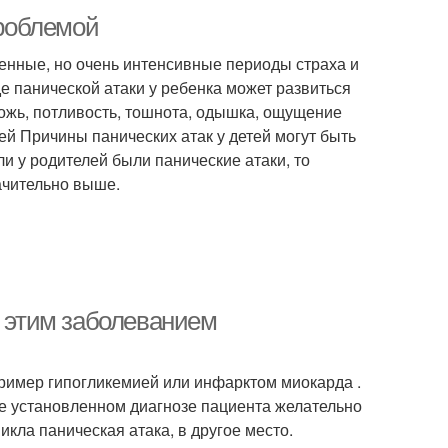
проблемой
менные, но очень интенсивные периоды страха и
де панической атаки у ребенка может развиться
ожь, потливость, тошнота, одышка, ощущение
ей Причины панических атак у детей могут быть
и у родителей были панические атаки, то
начительно выше.
с этим заболеванием
ример гипогликемией или инфарктом миокарда .
е установленном диагнозе пациента желательно
икла паническая атака, в другое место.