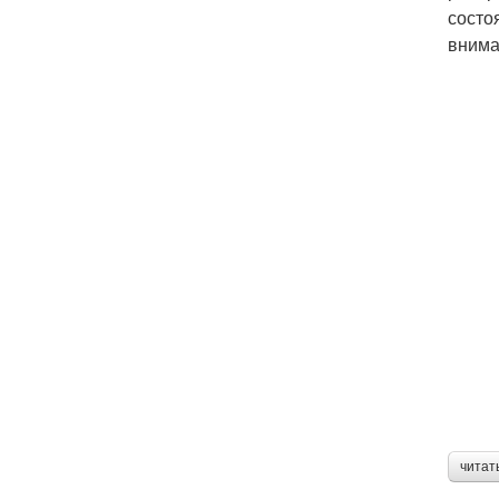
состо
внима
читат