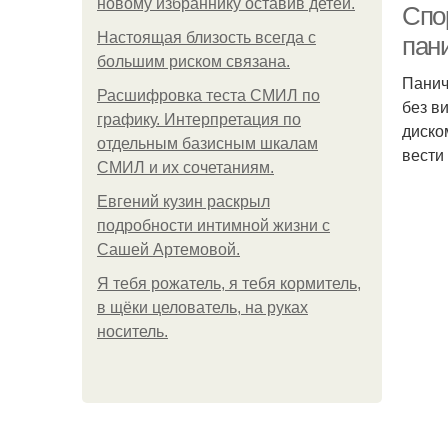
новому избраннику оставив детей.
Спор
Hacтоящая близость всегда с
пан
большим риском связана.
Панич
Расшифровка теста СМИЛ по
без в
графику. Интерпретация по
диско
отдельным базисным шкалам
вести
СМИЛ и их сочетаниям.
Евгений кузин раскрыл
подробности интимной жизни с
Сашей Артемовой.
Я тебя рожатель, я тебя кормитель,
в щёки целователь, на руках
носитель.