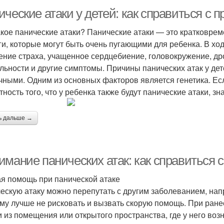
ческие атаки у детей: как справиться с 
акое панические атаки? Панические атаки — это кратковре
ги, которые могут быть очень пугающими для ребенка. В хо
ние страха, учащенное сердцебиение, головокружение, др
льности и другие симптомы. Причины панических атак у дет
чными. Одним из основных факторов является генетика. Есл
тность того, что у ребенка также будут панические атаки, з
ь дальше →
имание панических атак: как справиться 
я помощь при панической атаке
ескую атаку можно перепутать с другим заболеванием, нап
му лучше не рисковать и вызвать скорую помощь. При ране
и из помещения или открытого пространства, где у него возн