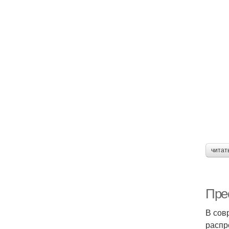
читат
Пре
В сов
распр