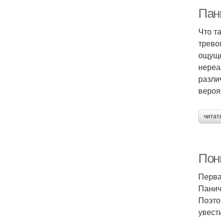
Пани
Что т
трево
ощуще
нереа
разли
вероя
читат
Пон
Перва
Панич
Поэто
увест