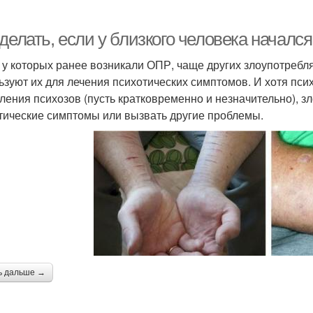
делать, если у близкого человека началс
 у которых ранее возникали ОПР, чаще других злоупотребл
ьзуют их для лечения психотических симптомов. И хотя пс
ления психозов (пусть кратковременно и незначительно), з
тические симптомы или вызвать другие проблемы.
ь дальше →