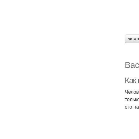
читат
Вас
Как
Челов
тольк
его н