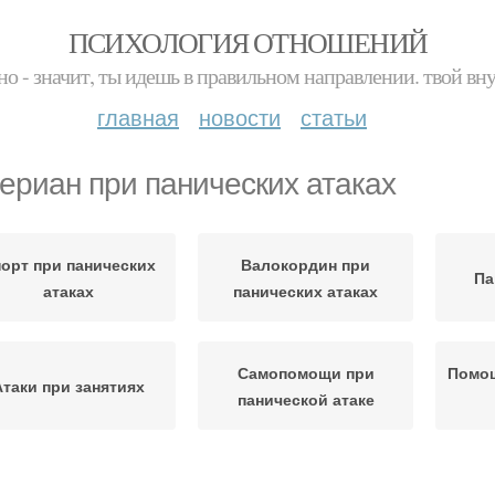
ПСИХОЛОГИЯ ОТНОШЕНИЙ
но - значит, ты идешь в правильном направлении. твой вн
главная
новости
статьи
ериан при панических атаках
орт при панических
Валокордин при
Па
атаках
панических атаках
Самопомощи при
Помощ
Атаки при занятиях
панической атаке