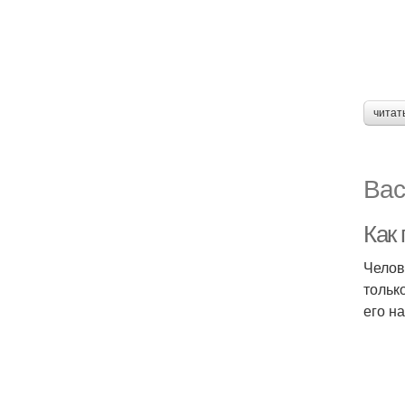
читат
Вас
Как
Челов
тольк
его н