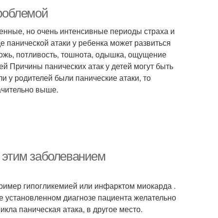
проблемой
менные, но очень интенсивные периоды страха и
де панической атаки у ребенка может развиться
ожь, потливость, тошнота, одышка, ощущение
ей Причины панических атак у детей могут быть
и у родителей были панические атаки, то
начительно выше.
с этим заболеванием
ример гипогликемией или инфарктом миокарда .
е установленном диагнозе пациента желательно
икла паническая атака, в другое место.