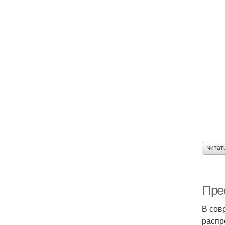
читат
Пре
В сов
распр