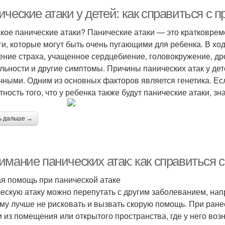
ческие атаки у детей: как справиться с 
акое панические атаки? Панические атаки — это кратковре
ги, которые могут быть очень пугающими для ребенка. В хо
ние страха, учащенное сердцебиение, головокружение, др
льности и другие симптомы. Причины панических атак у дет
чными. Одним из основных факторов является генетика. Есл
тность того, что у ребенка также будут панические атаки, з
ь дальше →
имание панических атак: как справиться 
я помощь при панической атаке
ескую атаку можно перепутать с другим заболеванием, нап
му лучше не рисковать и вызвать скорую помощь. При ране
и из помещения или открытого пространства, где у него возн