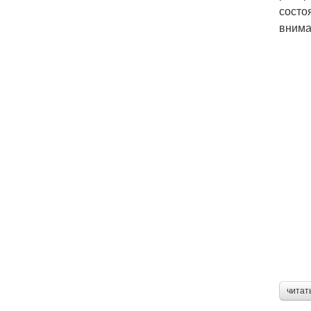
состо
внима
читат