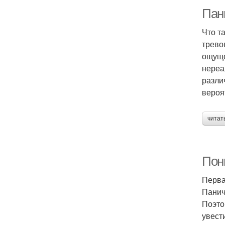
Пани
Что т
трево
ощуще
нереа
разли
вероя
читат
Пон
Перва
Панич
Поэто
увест