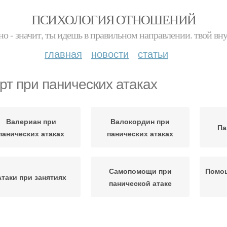
ПСИХОЛОГИЯ ОТНОШЕНИЙ
но - значит, ты идешь в правильном направлении. твой вн
главная
новости
статьи
рт при панических атаках
Валериан при
Валокордин при
Па
панических атаках
панических атаках
Самопомощи при
Помощ
Атаки при занятиях
панической атаке