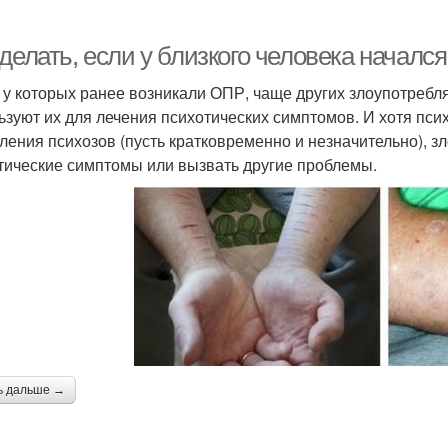
делать, если у близкого человека началс
 у которых ранее возникали ОПР, чаще других злоупотребл
ьзуют их для лечения психотических симптомов. И хотя пс
ления психозов (пусть кратковременно и незначительно), з
тические симптомы или вызвать другие проблемы.
ь дальше →