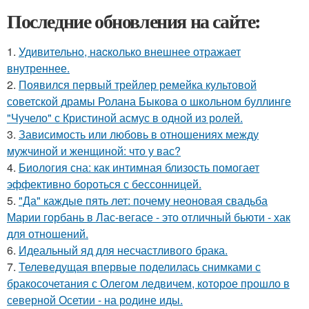
Последние обновления на сайте:
1.
Удивительнo, нacколько внешнее отражает
внутреннее.
2.
Появился первый трейлер ремейка культовой
советской драмы Ролана Быкова о школьном буллинге
"Чучело" с Кристиной асмус в одной из ролей.
3.
Зависимость или любовь в отношениях между
мужчиной и женщиной: что у вас?
4.
Биология сна: как интимная близость помогает
эффективно бороться с бессонницей.
5.
"Да" каждые пять лет: почему неоновая свадьба
Марии горбань в Лас-вегасе - это отличный бьюти - хак
для отношений.
6.
Идеальный яд для несчастливого брака.
7.
Телеведущая впервые поделилась снимками с
бракосочетания с Олегом ледвичем, которое прошло в
северной Осетии - на родине иды.