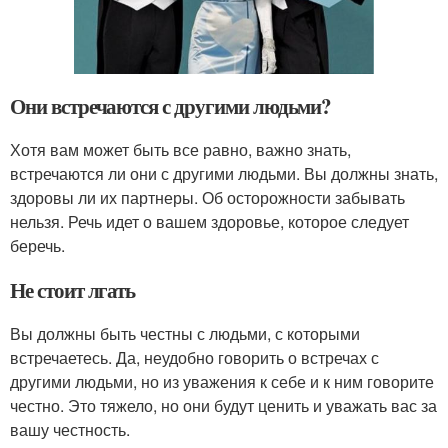
Они встречаются с другими людьми?
Хотя вам может быть все равно, важно знать,
встречаются ли они с другими людьми. Вы должны знать,
здоровы ли их партнеры. Об осторожности забывать
нельзя. Речь идет о вашем здоровье, которое следует
беречь.
Не стоит лгать
Вы должны быть честны с людьми, с которыми
встречаетесь. Да, неудобно говорить о встречах с
другими людьми, но из уважения к себе и к ним говорите
честно. Это тяжело, но они будут ценить и уважать вас за
вашу честность.