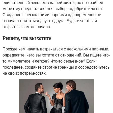
единственный человек в вашей жизни, но по крайней
мере ему предоставляется выбор - одобрить или нет.
Свидание с несколькими парнями одновременно не
означает прятаться друг от друга. Будьте честны и
открыты с самого начала.
Решите, что вы хотите
Прежде чем начать встречаться с несколькими парнями,
определите, чего вы хотите от отношений. Вы ищете что-
то мимолетное и легкое? Что-то серьезное? Если
последнее, создайте строгие границы и сосредоточьтесь
на своих потребностях.