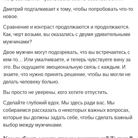
Дмитрий подталкивает к тому, чтобы попробовать что-то
новое.
Сравнение и контраст продолжаются и продолжаются.
Как, черт возьми, вы оказались с двумя удивительными
мужчинами?
Двое мужчин могут подозревать, что вы встречаетесь с
кем-то… Или умалчиваете, и теперь чувствуете вину за
это. Вы ощущаете эмоциональную связь с каждым. И
знаете, что нужно принять решение, чтобы вы могли не
делать человеку больно.
Вы просто не уверены, кого хотите отпустить.
Сделайте глубокий вдох. Мы здесь ради вас. Мы
собираемся рассказать о некоторых важных вопросах,
которые вы должны задать себе, чтобы сделать важный
выбор между мужчинами.