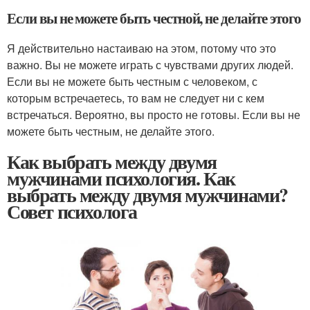
Если вы не можете быть честной, не делайте этого
Я действительно настаиваю на этом, потому что это
важно. Вы не можете играть с чувствами других людей.
Если вы не можете быть честным с человеком, с
которым встречаетесь, то вам не следует ни с кем
встречаться. Вероятно, вы просто не готовы. Если вы не
можете быть честным, не делайте этого.
Как выбрать между двумя
мужчинами психология. Как
выбрать между двумя мужчинами?
Совет психолога