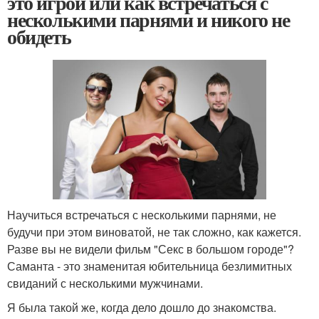
это игрой или как встречаться с
несколькими парнями и никого не
обидеть
Научиться встречаться с несколькими парнями, не
будучи при этом виноватой, не так сложно, как кажется.
Разве вы не видели фильм "Секс в большом городе"?
Саманта - это знаменитая юбительница безлимитных
свиданий с несколькими мужчинами.
Я была такой же, когда дело дошло до знакомства.