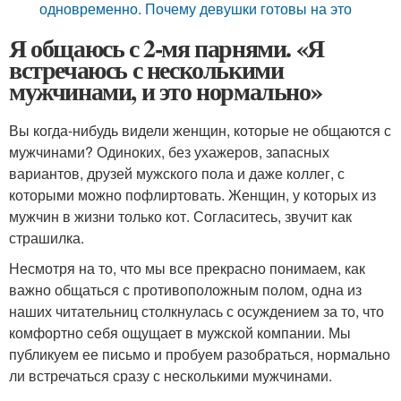
одновременно. Почему девушки готовы на это
Я общаюсь с 2-мя парнями. «Я
встречаюсь с несколькими
мужчинами, и это нормально»
Вы когда-нибудь видели женщин, которые не общаются с
мужчинами? Одиноких, без ухажеров, запасных
вариантов, друзей мужского пола и даже коллег, с
которыми можно пофлиртовать. Женщин, у которых из
мужчин в жизни только кот. Согласитесь, звучит как
страшилка.
Несмотря на то, что мы все прекрасно понимаем, как
важно общаться с противоположным полом, одна из
наших читательниц столкнулась с осуждением за то, что
комфортно себя ощущает в мужской компании. Мы
публикуем ее письмо и пробуем разобраться, нормально
ли встречаться сразу с несколькими мужчинами.