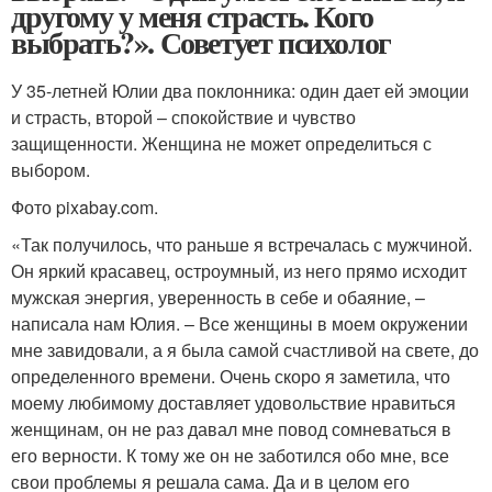
другому у меня страсть. Кого
выбрать?». Советует психолог
У 35-летней Юлии два поклонника: один дает ей эмоции
и страсть, второй – спокойствие и чувство
защищенности. Женщина не может определиться с
выбором.
Фото pixabay.com.
«Так получилось, что раньше я встречалась с мужчиной.
Он яркий красавец, остроумный, из него прямо исходит
мужская энергия, уверенность в себе и обаяние, –
написала нам Юлия. – Все женщины в моем окружении
мне завидовали, а я была самой счастливой на свете, до
определенного времени. Очень скоро я заметила, что
моему любимому доставляет удовольствие нравиться
женщинам, он не раз давал мне повод сомневаться в
его верности. К тому же он не заботился обо мне, все
свои проблемы я решала сама. Да и в целом его