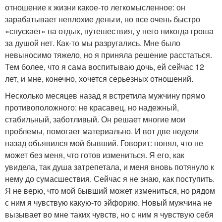
отношение к жизни какое-то легкомысленное: он
зарабатывает неплохие деньги, но все очень быстро
«спускает» на отдых, путешествия, у него никогда гроша
за душой нет. Как-то мы разругались. Мне было
невыносимо тяжело, но я приняла решение расстаться.
Тем более, что я сама воспитываю дочь, ей сейчас 12
лет, и мне, конечно, хочется серьезных отношений.
Несколько месяцев назад я встретила мужчину прямо
противоположного: не красавец, но надежный,
стабильный, заботливый. Он решает многие мои
проблемы, помогает материально. И вот две недели
назад объявился мой бывший. Говорит: понял, что не
может без меня, что готов измениться. Я его, как
увидела, так душа затрепетала, и меня вновь потянуло к
нему до сумасшествия. Сейчас я не знаю, как поступить.
Я не верю, что мой бывший может измениться, но рядом
с ним я чувствую какую-то эйфорию. Новый мужчина не
вызывает во мне таких чувств, но с ним я чувствую себя