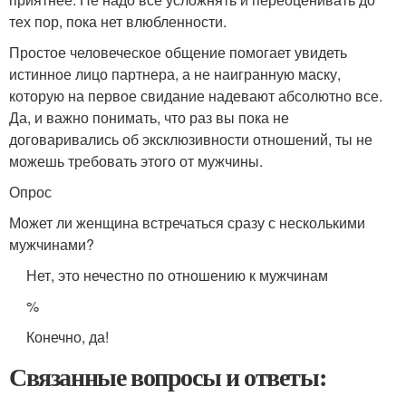
тех пор, пока нет влюбленности.
Простое человеческое общение помогает увидеть
истинное лицо партнера, а не наигранную маску,
которую на первое свидание надевают абсолютно все.
Да, и важно понимать, что раз вы пока не
договаривались об эксклюзивности отношений, ты не
можешь требовать этого от мужчины.
Опрос
Может ли женщина встречаться сразу с несколькими
мужчинами?
Нет, это нечестно по отношению к мужчинам
%
Конечно, да!
Связанные вопросы и ответы: