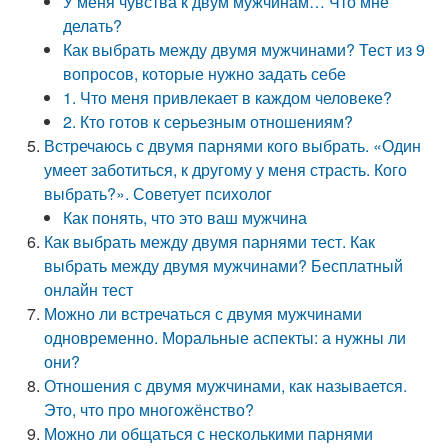
У меня чувства к двум мужчинам… Что мне
делать?
Как выбрать между двумя мужчинами? Тест из 9
вопросов, которые нужно задать себе
1. Что меня привлекает в каждом человеке?
2. Кто готов к серьезным отношениям?
Встречаюсь с двумя парнями кого выбрать. «Один
умеет заботиться, к другому у меня страсть. Кого
выбрать?». Советует психолог
Как понять, что это ваш мужчина
Как выбрать между двумя парнями тест. Как
выбрать между двумя мужчинами? Бесплатный
онлайн тест
Можно ли встречаться с двумя мужчинами
одновременно. Моральные аспекты: а нужны ли
они?
Отношения с двумя мужчинами, как называется.
Это, что про многожёнство?
Можно ли общаться с несколькими парнями