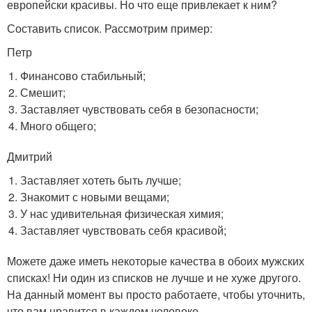
европейски красивы. Но что еще привлекает к ним?
Составить список. Рассмотрим пример:
Петр
Финансово стабильный;
Смешит;
Заставляет чувствовать себя в безопасности;
Много общего;
Дмитрий
Заставляет хотеть быть лучше;
Знакомит с новыми вещами;
У нас удивительная физическая химия;
Заставляет чувствовать себя красивой;
Можете даже иметь некоторые качества в обоих мужских
списках! Ни один из списков не лучше и не хуже другого.
На данный момент вы просто работаете, чтобы уточнить,
что вам нравится в каждом человеке.