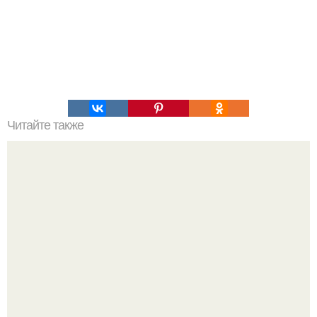
Читайте также
Игры для пар влюбленных. ИГРА НА УЛУЧШЕНИЕ
ОТНОШЕНИЙ С ЛЮБИМЫМ