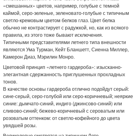
«смешанных» цветов, например, голубые с темной
каймой, серо-зеленые, зеленовато-голубые с типичным
светло-кремовым цветом белков глаз. Цвет белка
обычно не контрастирует с радужкой, но, как из всякого
правила, из этого тоже бывают исключения.
Типичными представителями летнего типа внешности
являются Ума Турман, Кейт Бланшетт, Сиенна Миллер,
Камерон Диаз, Мэрилин Монро.
Цветовой принцип «летнего гардероба»: изысканно-
элегантная сдержанность приглушенных прохладных
тонов.
В качестве основы гардероба отлично подойдут серый:
сине-серый, серо-голубой или серо-коричневый; неяркие
синие: дымчато-синий, индиго (джинсово-синий) или
сливово-синий; бежево-коричневый с сероватым или
розоватым оттенком: от светло-кофейного до цвета
увядшей розы.
Великолепно смотрятся на типичном Лете