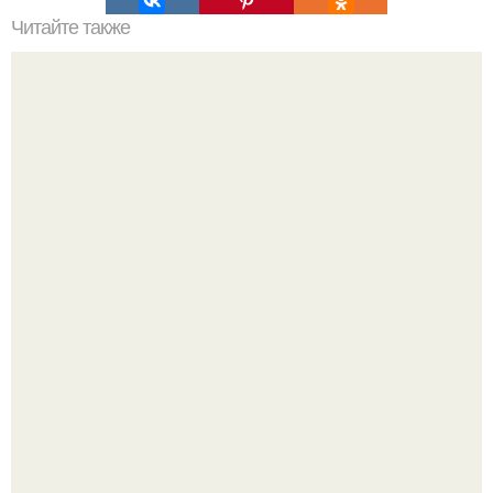
Читайте также
Можно ли носить кольцо на безымянном пальце правой
руки незамужней девушке
Напоминалка: привычка замечать хорошее даже в