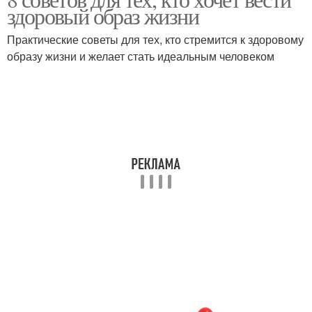
Психологические тесты
Тесты на личность
здоровый образ жизни
Практические советы для тех, кто стремится к здоровому
образу жизни и желает стать идеальным человеком
Тесты для детей
Интересные тесты