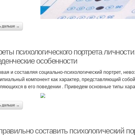
ь дальше →
реты психологического портрета личности
еденческие особенности
вая и составляя социально-психологический портрет, нево
ипиальный компонент как характер, представляющий собой 
ляющихся в его поведении . Приведем основные типы харак
ь дальше →
 правильно составить психологический по