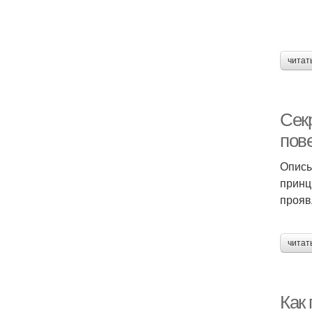
читат
Сек
пов
Описы
принц
прояв
читат
Как