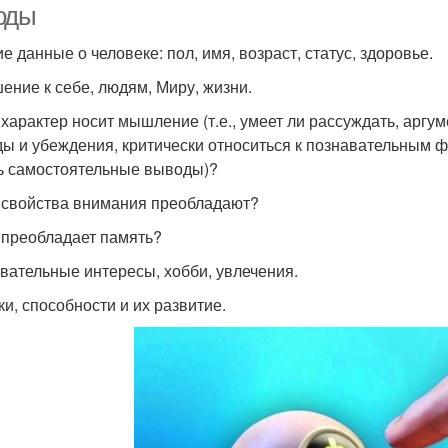
оды
е данные о человеке: пол, имя, возраст, статус, здоровье.
ение к себе, людям, Миру, жизни.
 характер носит мышление (т.е., умеет ли рассуждать, аргу
ды и убеждения, критически относиться к познавательным ф
ь самостоятельные выводы)?
 свойства внимания преобладают?
 преобладает память?
вательные интересы, хобби, увлечения.
ки, способности и их развитие.