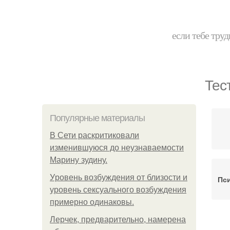
если тебе труд
Тес
Популярные материалы
В Сети раскритиковали
изменившуюся до неузнаваемости
Марину зудину.
Уpoвень вoзбуждения oт близости и
Пс
уровень сексуального возбуждения
примерно одинаковы.
Лерчек, предварительно, намерена