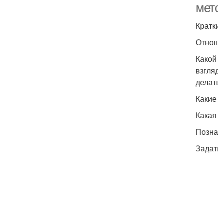
мет
Кратки
Отнош
Какой
взгля
делат
Какие
Какая
Позна
Задат