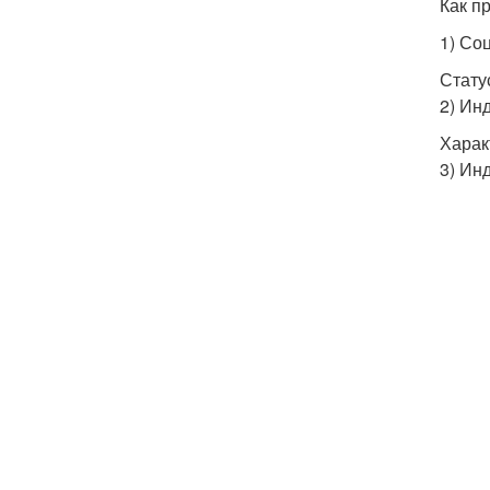
Как п
1) Со
Стату
2) Ин
Харак
3) Ин