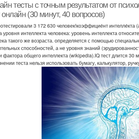
айн тесты c точным результатом от психо
 онлайн (30 минут, 40 вопросов)
отестировали 3 172 630 человек!коэффицие́нт интелле́кта (ан
а уровня интеллекта человека: уровень интеллекта относит
ека такого же возраста. определяется с помощью специальн
тельных способностей, а не уровня знаний (эрудированнос
и фактора общего интеллекта (wikipedia).IQ тест длится 30
нении теста нельзя использовать бумагу, калькулятор, ручку,