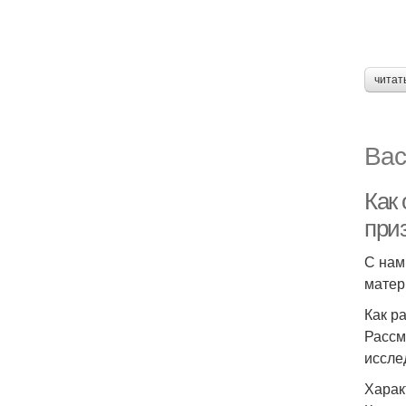
читат
Вас
Как
при
С нам
мате
Как р
Рассм
иссле
Харак