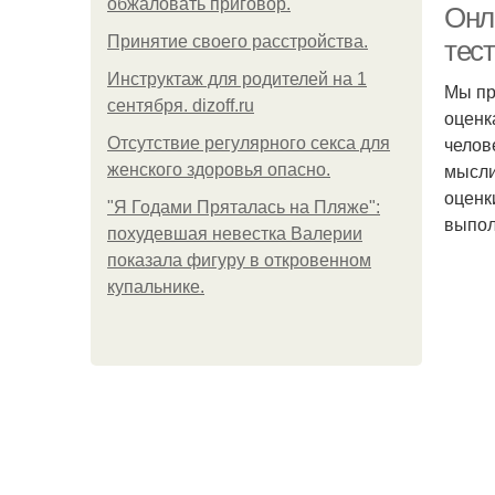
обжаловать приговор.
Онл
Принятие своего расстройства.
тест
Инструктаж для родителей на 1
Мы пр
сентября. dizoff.ru
оценк
челов
Отсутствие регулярного секса для
мысли
женского здоровья опасно.
оценк
"Я Годами Пряталась на Пляже":
выпол
похудевшая невестка Валерии
показала фигуру в откровенном
купальнике.