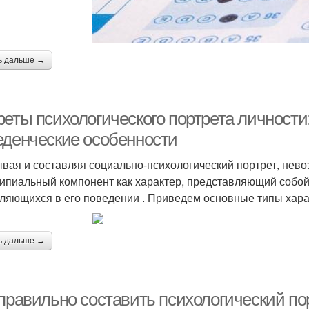
ь дальше →
реты психологического портрета личности
еденческие особенности
вая и составляя социально-психологический портрет, нево
ипиальный компонент как характер, представляющий собой 
ляющихся в его поведении . Приведем основные типы харак
ь дальше →
 правильно составить психологический по