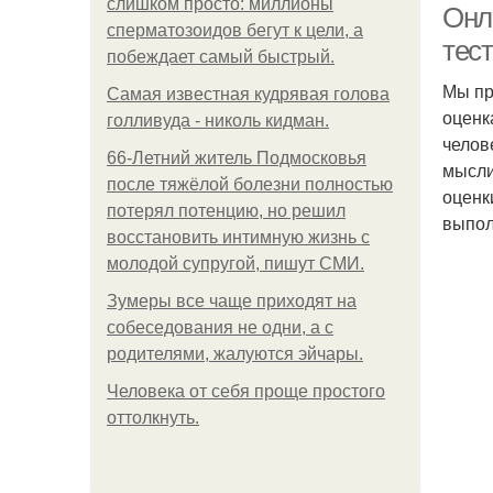
слишком просто: миллионы
Онл
сперматозоидов бегут к цели, а
тест
побеждает самый быстрый.
Мы пр
Самая известная кудрявая голова
оценк
голливуда - николь кидман.
челов
66-Летний житель Подмосковья
мысли
после тяжёлой болезни полностью
оценк
потерял потенцию, но решил
выпол
восстановить интимную жизнь с
молодой супругой, пишут СМИ.
Зумеры все чаще приходят на
собеседования не одни, а с
родителями, жалуются эйчары.
Человека от себя проще простого
оттолкнуть.