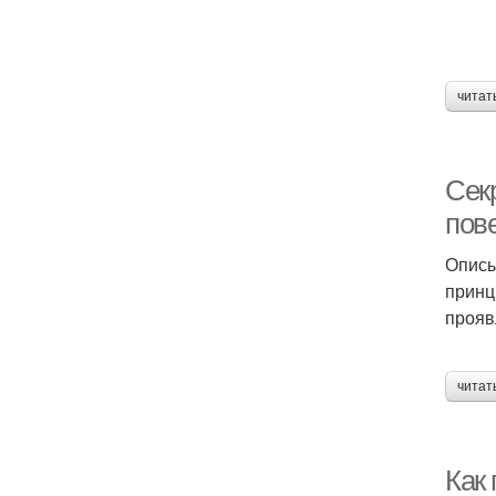
читат
Сек
пов
Описы
принц
прояв
читат
Как