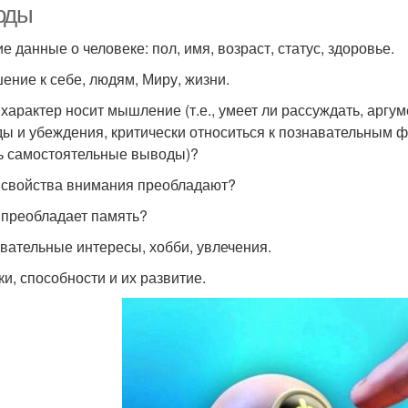
оды
е данные о человеке: пол, имя, возраст, статус, здоровье.
ение к себе, людям, Миру, жизни.
 характер носит мышление (т.е., умеет ли рассуждать, аргу
ды и убеждения, критически относиться к познавательным ф
ь самостоятельные выводы)?
 свойства внимания преобладают?
 преобладает память?
вательные интересы, хобби, увлечения.
ки, способности и их развитие.