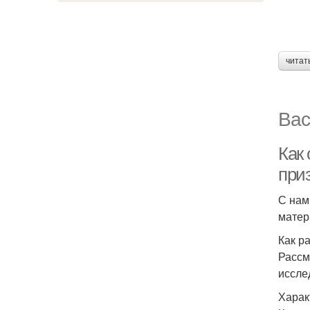
читат
Вас
Как
при
С нам
мате
Как р
Рассм
иссле
Харак