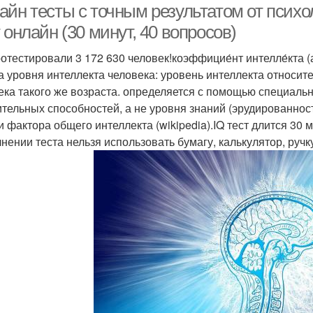
айн тесты c точным результатом от психо
 онлайн (30 минут, 40 вопросов)
отестировали 3 172 630 человек!коэффицие́нт интелле́кта (ан
а уровня интеллекта человека: уровень интеллекта относит
ека такого же возраста. определяется с помощью специальн
тельных способностей, а не уровня знаний (эрудированнос
и фактора общего интеллекта (wikipedia).IQ тест длится 30
нении теста нельзя использовать бумагу, калькулятор, ручку,