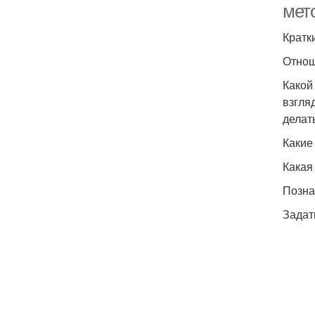
мет
Кратки
Отнош
Какой
взгля
делат
Какие
Какая
Позна
Задат