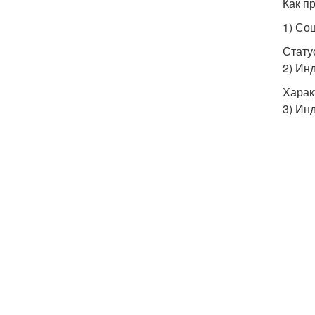
Как п
1) Со
Стату
2) Ин
Харак
3) Ин