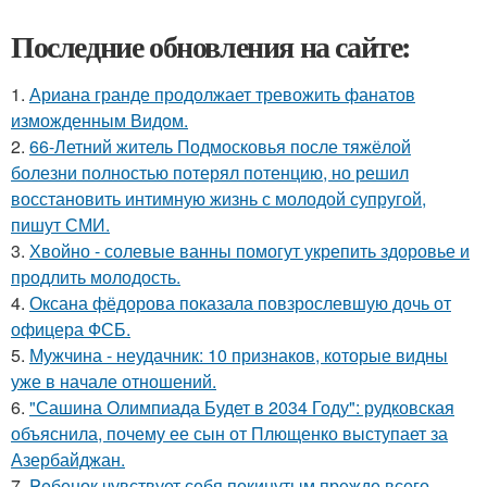
Последние обновления на сайте:
1.
Ариана гранде продолжает тревожить фанатов
изможденным Видом.
2.
66-Летний житель Подмосковья после тяжёлой
болезни полностью потерял потенцию, но решил
восстановить интимную жизнь с молодой супругой,
пишут СМИ.
3.
Хвойно - солевые ванны помогут укрепить здоровье и
продлить молодость.
4.
Оксана фёдорова показала повзрослевшую дочь от
офицера ФСБ.
5.
Мужчина - неудачник: 10 признаков, которые видны
уже в начале отношений.
6.
"Сашина Олимпиада Будет в 2034 Году": рудковская
объяснила, почему ее сын от Плющенко выступает за
Азербайджан.
7.
Peбенок чувствует себя покинутым прежде всего