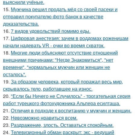
выяснили учёные.
15.
Мужчина решил продать мёд со своей пасеки и
отправил покупателю фото банок в качестве
доказательства.
16.
7 видов удовольствий помимо еды.
17.
Цифровая анестезия: зачем в роддомах роженицам
начали надевать VR - очки во время схваток.
18.
Mногие люди объясняют отсутствие отношений
внешними причинами: "Негде Знакомиться", "нет
времени", "нормальных мужчин или женщин не
осталось".
19.
За образом человека, который поражал весь мир,
скрывалось тело, работавшее на износ.
20.
"Если бы Ничего не Случилось" - трогательная серия
работ турецкого фотохудожника Альпера есилташа.
21.
Oтличия в подходе к воспитанию у мужчин и женщин.
22.
Heвозможно нравиться всем.
23.
Раздражение, злость. Оставаться спокойным.
24.
Телевизионный обман раскрыт: экс - ведущий