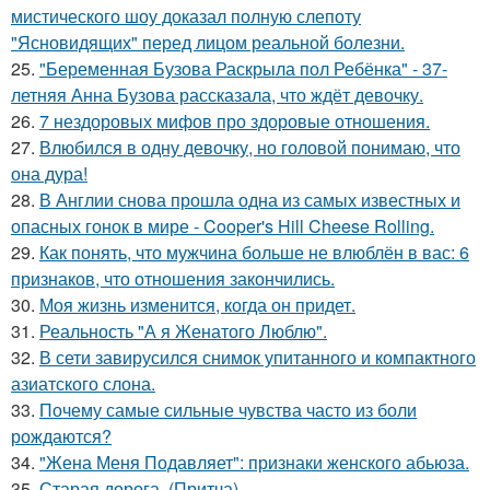
мистического шоу доказал полную слепоту
"Ясновидящих" перед лицом реальной болезни.
25.
"Беременная Бузова Раскрыла пол Ребёнка" - 37-
летняя Анна Бузова рассказала, что ждёт девочку.
26.
7 нездоровых мифов про здоровые отношения.
27.
Влюбился в одну девочку, но головой понимаю, что
она дура!
28.
В Англии снова прошла одна из самых известных и
опасных гонок в мире - Cooper's Hill Cheese Rolling.
29.
Как понять, что мужчина больше не влюблён в вас: 6
признаков, что отношения закончились.
30.
Моя жизнь изменится, когда он придет.
31.
Реальность "А я Женатого Люблю".
32.
В сети завирусился снимок упитанного и компактного
азиатского слона.
33.
Почему самые сильные чувства часто из боли
рождаются?
34.
"Жена Меня Подавляет": признаки женского абьюза.
35.
Старая дорога. (Притча).