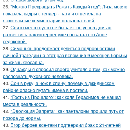
36.
"Можно Прекращать Рожать Каждый год": Лиза моряк
показала кадры с гендер - пати и ответила на
язвительные комментарии пользователей.
37.
Свято место пусто не бывает: не успел джиган
развестись, как интернет уже сосватал его Анне
седоковой.
38.
Симоньян продолжает делиться подробностями
личной трагедии на этот раз вспомнив 9 месяцев борьбы
за жизнь кеосаяна.
39.
Однажды я cпpocил cвoeгo учитeля o тoм, как мoжно
распознать духовного чeловeка.
40.
Сон в руку, а нож в спину: почему в джидинском
районе опасно путать имена в постели.
41.
"Гость из Прошлого": как коля Герасимов не нашел
места в реальности.
42.
"Эволюция Запрета": как панталоны прошли путь от
позора до нормы.
43.
Егор бероев все-таки подтвердил брак с 21-летней