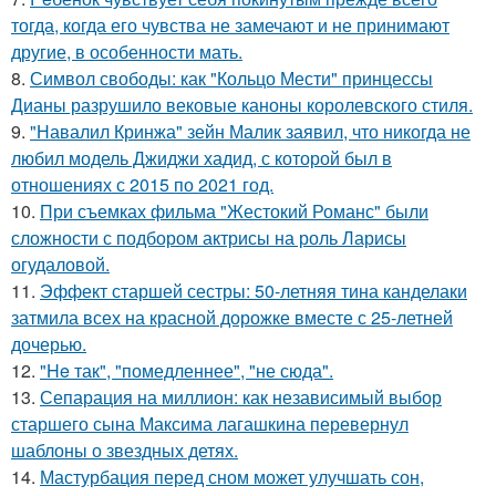
тогда, когда его чувства не замечают и не принимают
другие, в особенности мать.
8.
Символ свободы: как "Кольцо Мести" принцессы
Дианы разрушило вековые каноны королевского стиля.
9.
"Навалил Кринжа" зейн Малик заявил, что никогда не
любил модель Джиджи хадид, с которой был в
отношениях с 2015 по 2021 год.
10.
При съемках фильма "Жестокий Романс" были
сложности с подбором актрисы на роль Ларисы
огудаловой.
11.
Эффект старшей сестры: 50-летняя тина канделаки
затмила всех на красной дорожке вместе с 25-летней
дочерью.
12.
"He так", "помедленнее", "не сюда".
13.
Сепарация на миллион: как независимый выбор
старшего сына Максима лагашкина перевернул
шаблоны о звездных детях.
14.
Мастурбация перед сном может улучшать сон,