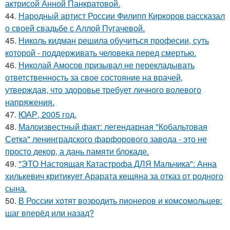
актрисой Анной Панкратовой.
44.
Народный артист России Филипп Киркоров рассказал
о своей свадьбе с Аллой Пугачевой.
45.
Николь кидман решила обучиться професии, суть
которой - поддерживать человека перед смертью.
46.
Николай Амосов призывал не перекладывать
ответственность за свое состояние на врачей,
утверждая, что здоровье требует личного волевого
напряжения.
47.
ЮАР, 2005 год.
48.
Малоизвестный факт: легендарная "Кобальтовая
Сетка" ленинградского фарфорового завода - это не
просто декор, а дань памяти блокаде.
49.
"ЭТО Настоящая Катастрофа ДЛЯ Мальчика": Анна
хилькевич критикует Арарата кещяна за отказ от родного
сына.
50.
В России хотят возродить пионеров и комсомольцев:
шаг вперёд или назад?