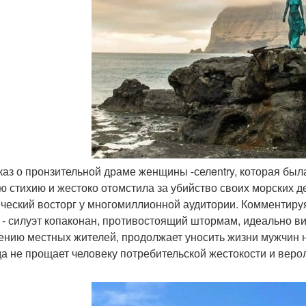
сказ о пронзительной драме женщины -селentry, которая бы
ю стихию и жестоко отомстила за убийство своих морских 
ический восторг у многомиллионной аудитории. Комментируя
 - силуэт копаконан, противостоящий штормам, идеально ви
ению местных жителей, продолжает уносить жизни мужчин н
да не прощает человеку потребительской жестокости и вер