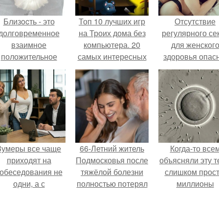
Близocть - это
Топ 10 лучших игр
Отсутствие
долговременное
на Троих дома без
регулярного се
взаимное
компьютера. 20
для женског
положительное
самых интересных
здоровья опасн
эмоциональное
игр для компании
вовлечение,
взаимодействие.
Зумеры все чаще
66-Летний житель
Когда-то все
приходят на
Подмосковья после
объясняли эту т
обеседования не
тяжёлой болезни
слишком прост
одни, а с
полностью потерял
миллионы
родителями,
потенцию, но
сперматозоид
алуются эйчары.
решил
бегут к цели, 
восстановить
побеждает сам