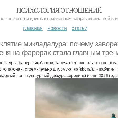
ПСИХОЛОГИЯ ОТНОШЕНИЙ
но - значит, ты идешь в правильном направлении. твой вн
главная
новости
статьи
клятие микладалура: почему завор
еня на фарерах стала главным трен
е кадры фарерских блогов, запечатлевшие гигантские оке
ю копаконан, стремительно штурмуют лайфстайл - паблики
даемый поп - культурный дискурс середины июня 2026 года