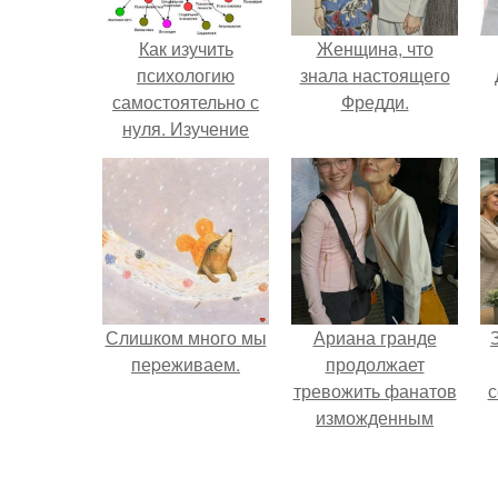
Как изучить
Женщина, что
психологию
знала настоящего
самостоятельно с
Фредди.
нуля. Изучение
психологии: основы
в книгах и база
знаний
Слишком много мы
Ариана гранде
пеpеживаем.
продолжает
тревожить фанатов
с
изможденным
Видом.
ж