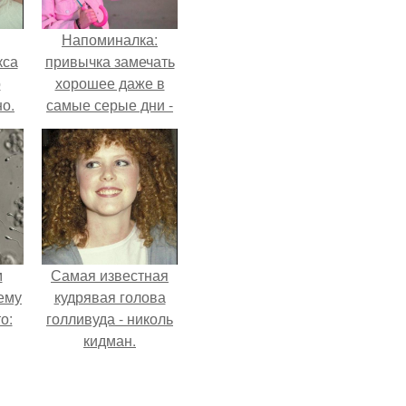
Напоминалка:
кса
привычка замечать
о
хорошее даже в
о.
самые серые дни -
это не очередная
сказка из книг по
саморазвитию.
м
Самая известная
ему
кудрявая голова
о:
голливуда - николь
кидман.
ов
а
ый