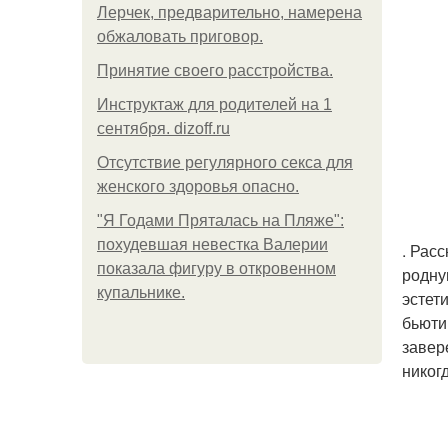
Лерчек, предварительно, намерена
обжаловать приговор.
Принятие своего расстройства.
Инструктаж для родителей на 1
сентября. dizoff.ru
Отсутствие регулярного секса для
женского здоровья опасно.
"Я Годами Пряталась на Пляже":
похудевшая невестка Валерии
. Рас
показала фигуру в откровенном
родну
купальнике.
эстет
бьюти
завер
никог