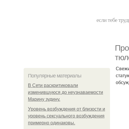
если тебе труд
Про
тюл
Свежи
стату
Популярные материалы
обсуж
В Сети раскритиковали
изменившуюся до неузнаваемости
Марину зудину.
Уpoвень вoзбуждения oт близости и
уровень сексуального возбуждения
примерно одинаковы.