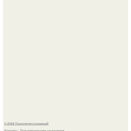
Нефтяной кризис 1973 года и трагическая судьба короля
Фейсала.
Билет против материнского права: нижняя полка
внезапно нашла законного владельца.
© 2026 Психология отношений
Контакты
Пользовательское соглашение