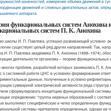
кружностей конечностей, измерение объема движений в сус
оординации движений и сложных двигательных актов, опре
ышечного аппарата.
рия функциональных систем Анохина к
кциональных систем П. К. Анохина
о школы И. П. Павлова, успешно развивающей условно- ре
логии существует целый ряд других направлений. Так, нап
ка И. П. Павлова академика П. К. Анохина (1898–1974), об
изации деятельности организма – теорию функциональных с
 многих проблем, разработкой которых занимались П. К. Ан
с о системной работе ЦНС в условиях формирования ответ
риментальные данные, полученные в условно-рефлекторны
трации суммарной электрической активности ряда структур 
лили сформулировать концепцию функциональной системы. Е
ющее определение: "группа нервных образований с соотв
ые выполняют специфическую и четко определенную функц
иональной системы претерпело определенные, однако не 