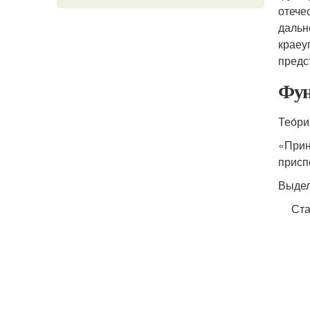
отече
дальн
краеу
предс
Фун
Тео́р
«Прин
присп
Выдел
Ста