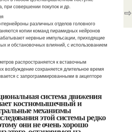
, при совершении покупок и др.
⇨
ия
интернейроны различных отделов головного
траняются копии команд пирамидных нейронов
брабатывают нервные импульсации, приходящие
вых и обстановочных влияний, с использованием
метров распространяется к вставочным
рых возбуждение сохраняется длительное время
ивается с запрограммированными в акцепторе
циональная система движения
чает костномышечный и
нтральные механизмы
следования этой системы редко
этому они не очень хорошо
з этого, остановимся на