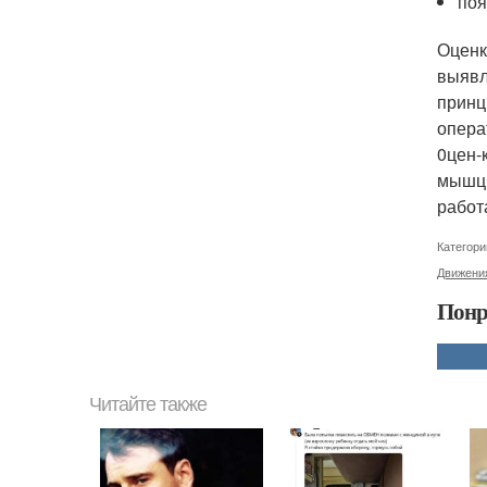
поя
Оценк
выявл
принц
опера
0цен-
мышц.
работ
Категори
Движения
Понр
Читайте также