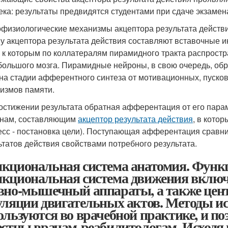
ека: результаты предвидятся студентами при сдаче экзамена
физиологические механизмы акцептора результата действ
у акцептора результата действия составляют вставочные 
, к которым по коллатералям пирамидного тракта распрос
большого мозга. Пирамидные нейроны, в свою очередь, о
 на стадии афферентного синтеза от мотивационных, пуско
измов памяти.
остижении результата обратная афферентация от его пара
нам, составляющим
акцептор результата действия
, в кото
есс - постановка цели). Поступающая афферентация сравн
ьтатов действия свойствами потребного результата.
кциональная система анатомия. Функ
кциональная система движения вклю
вно-мышечный аппараты, а также це
уляции двигательных актов. Методы ис
ользуются во врачебной практике, и по
естны врачам-реабилитологам. Исходя и