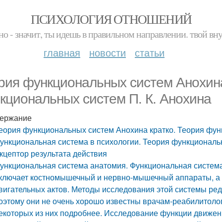
ПСИХОЛОГИЯ ОТНОШЕНИЙ
но - значит, ты идешь в правильном направлении. твой вн
главная
новости
статьи
рия функциональных систем Анохина
кциональных систем П. К. Анохина
ержание
еория функциональных систем Анохина кратко. Теория фун
ункциональная система в психологии. Теория функциональ
кцептор результата действия
ункциональная система анатомия. Функциональная систем
ключает костномышечный и нервно-мышечный аппараты, а
вигательных актов. Методы исследования этой системы ред
оэтому они не очень хорошо известны врачам-реабилитолог
екоторых из них подробнее. Исследование функции движен