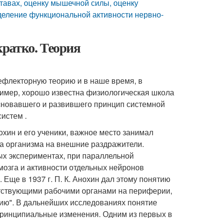
тавах, оценку мышечной силы, оценку
деление функциональной активности нервно-
ратко. Теория
флекторную теорию и в наше время, в
ример, хорошо известна физиологическая школа
основавшего и развившего принцип системной
истем .
охин и его ученики, важное место занимал
а организма на внешние раздражители.
х экспериментах, при параллельной
мозга и активности отдельных нейронов
ще в 1937 г. П. К. Анохин дал этому понятию
етствующими рабочими органами на периферии,
ию"
. В дальнейших исследованиях понятие
принципиальные изменения. Одним из первых в