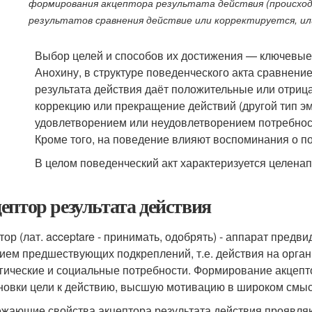
формирования акцептора результата действия (происхо
результатов сравнения действие или корректируется, и
Выбор целей и способов их достижения — ключевые
Анохину, в структуре поведенческого акта сравнен
результата действия даёт положительные или отриц
коррекцию или прекращение действий (другой тип эм
удовлетворением или неудовлетворением потребност
Кроме того, на поведение влияют воспоминания о п
В целом поведенческий акт характеризуется целена
ептор результата действия
тор (лат. acceptare - принимать, одобрять) - аппарат предв
ием предшествующих подкреплений, т.е. действия на орга
гические и социальные потребности. Формирование акцепто
новки цели к действию, высшую мотивацию в широком смыс
жающие свойства акцептора результата действия проявля