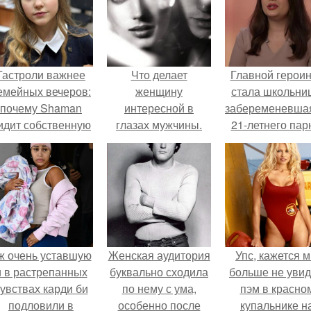
Гастроли важнее
Что делает
Главной герои
емейных вечеров:
женщину
стала школьни
почему Shaman
интересной в
забеременевшая
идит собственную
глазах мужчины.
21-летнего пар
дочь чаще на
Женщина глазами
экране, чем
мужчины.
вживую.
ж очень уставшую
Женская аудитория
Упс, кажется 
и в растрепанных
буквально сходила
больше не уви
увствах карди би
по нему с ума,
пэм в красно
подловили в
особенно после
купальнике н