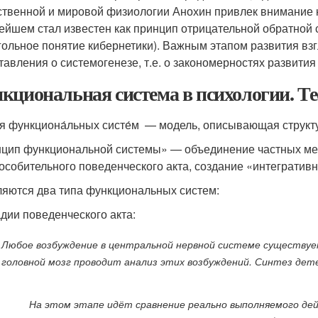
ственной и мировой физиологии Анохин привлек внимание 
ейшем стал известен как принцип отрицательной обратной с
гольное понятие кибернетики). Важным этапом развития вз
тавления о системогенезе, т.е. о закономерностях развити
кциональная система в психологии. Т
ия функциона́льных систе́м — модель, описывающая структу
цип функциональной системы» — объединение частных мех
особительного поведенческого акта, создание «интегратив
яются два типа функциональных систем:
дии поведенческого акта:
Любое возбуждение в центральной нервной системе существует
головной мозг проводит анализ этих возбуждений. Синтез д
На этом этапе идёт сравнение реально выполняемого дей