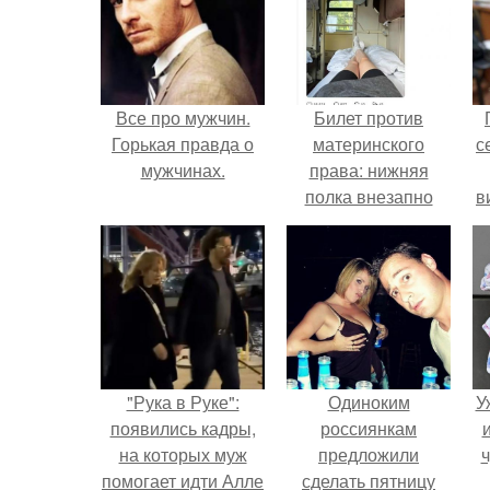
Все про мужчин.
Билет против
Горькая правда о
материнского
с
мужчинах.
права: нижняя
полка внезапно
в
нашла законного
владельца.
"Рука в Руке":
Одиноким
У
появились кадры,
россиянкам
на которых муж
предложили
ч
помогает идти Алле
сделать пятницу