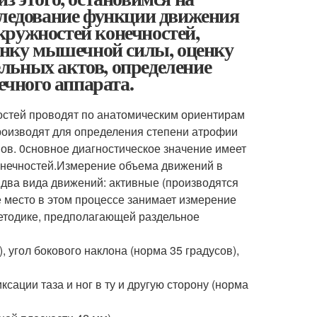
следование функции движения
кружностей конечностей,
ценку мышечной силы, оценку
льных актов, определение
чного аппарата.
остей проводят по анатомическим ориентирам
роизводят для определения степени атрофии
ов. 0сновное диагностическое значение имеет
онечностей.Измерение объема движений в
 два вида движений: активные (производятся
е место в этом процессе занимает измерение
етодике, предполагающей раздельное
, угол бокового наклона (норма 35 градусов),
сации таза и ног в ту и другую сторону (норма