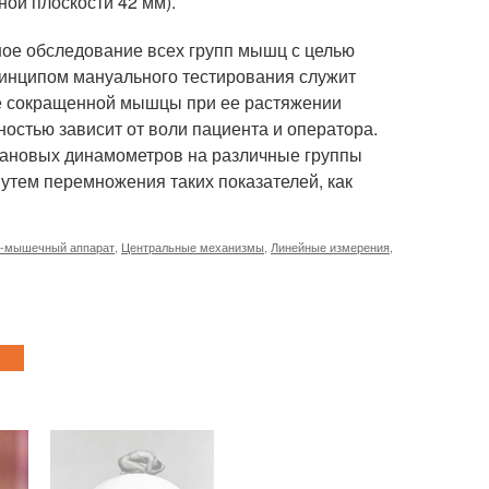
ной плоскости 42 мм).
ое обследование всех групп мышц с целью
инципом мануального тестирования служит
е сокращенной мышцы при ее растяжении
ностью зависит от воли пациента и оператора.
тановых динамометров на различные группы
тем перемножения таких показателей, как
-мышечный аппарат
,
Центральные механизмы
,
Линейные измерения
,