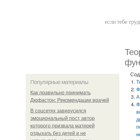
если тебе труд
Тео
фун
Сод
Т
Популярные материалы
Ф
Как правильно принимать
А
Дюфастон: Рекомендации врачей
Ф
В соцсетях завирусился
в
эмоциональный пост, автор
д
которого призвала матерей
п
отдыхать без детей и не
н