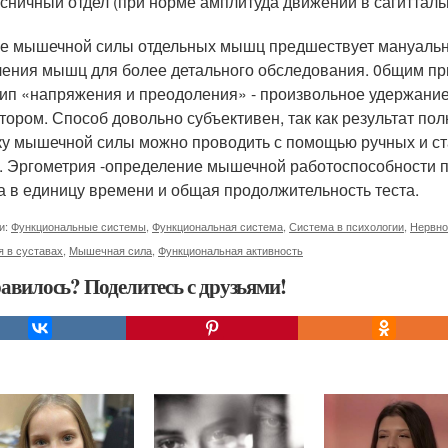
сничный отдел (при норме амплитуда движений в сагитталь
е мышечной силы отдельных мышц предшествует мануальн
ения мышц для более детального обследования. 0бщим пр
ип «напряжения и преодоления» - произвольное удержани
тором. Способ довольно субъективен, так как результат пол
ку мышечной силы можно проводить с помощью ручных и с
 Эргометрия -определение мышечной работоспособности пу
а в единицу времени и общая продолжительность теста.
и:
Функциональные системы
,
Функциональная система
,
Система в психологии
,
Нервно
 в суставах
,
Мышечная сила
,
Функциональная активность
авилось? Поделитесь с друзьями!