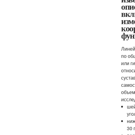
опи
вкл
изм
коо
фун
Линей
по об
или г
относ
суста
самос
объем
иссле
шей
уго
ниж
30 