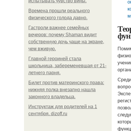
испытывать чувство вины.
о
к
Bpeмена прошли реального
м
физического голода давно.
Тео
Гастроли важнее семейных
фун
вечеров: почему Shaman видит
собственную дочь чаще на экране,
Помим
чем вживую.
физио
Главной героиней стала
учени
школьница, забеременевшая от 21-
орган
летнего парня.
Среди
Билет против материнского права:
вопро
нижняя полка внезапно нашла
Экспе
законного владельца.
регис
Инструктаж для родителей на 1
позво
сентября. dizoff.ru
следу
котор
функц