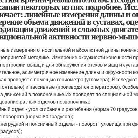
сании некоторых из них подробнее. Ис
ючает: линейные измерения длины и о
ерение объема движений в суставах, о
рдинации движений и сложных двигате
кциональной активности нервно-мыше
ные измерения относительной и абсолютной длины конечн
щепринятой методике. Измерение окружности конечности п
ипертрофии мышц и для обнаружения отеков мышц и сустав
ительное, асимметричное изменение длины и окружности к
вах проводят с помощью гониометра (угломера). Исследуют
тоятельно) и пассивные (производятся оператором). 0собо
а движений в позвоночнике.Их проводят по специальной м
дование разных отделов позвоночника:
ный отдел - угол сгибания и разгибания (норма 70 градусов)
л поворота (норма 80 градусов);
негрудной и поясничный отделы - поворот туловища при фик
градусов);