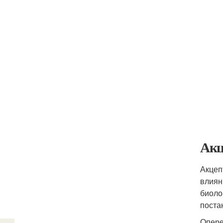
Акц
Акцеп
влиян
биоло
поста
Опере