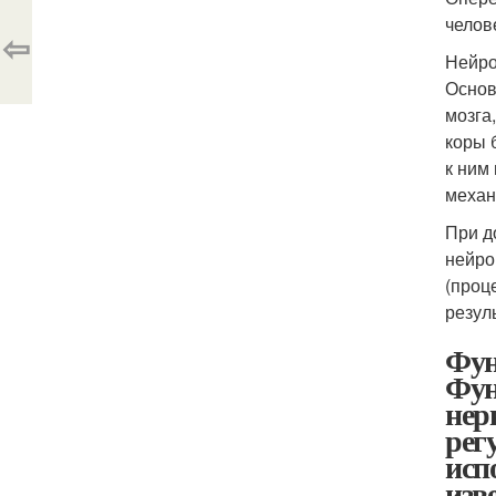
челов
⇦
Нейро
Основ
мозга
коры 
к ним
механ
При д
нейро
(проц
резул
Фун
Фун
нер
рег
исп
изв