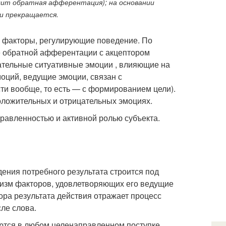
дит обратная афферентация); на основании
ли прекращается.
 факторы, регулирующие поведение. По
ие обратной афферентации с акцептором
ательные ситуативные эмоции , влияющие на
оций, ведущие эмоции, связан с
и вообще, то есть — с формированием цели).
оложительных и отрицательных эмоциях.
правленностью и активной ролью субъекта.
идения потребного результата строится под
низм факторов, удовлетворяющих его ведущие
ра результата действия отражает процесс
ле слова.
ются в любом целенаправленном поступке