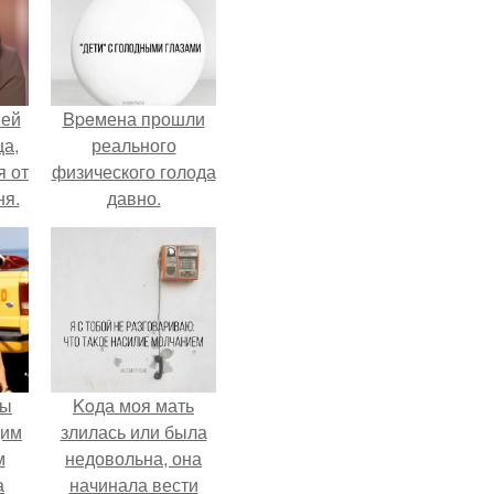
ней
Bpeмена прошли
ца,
реального
 от
физического голода
ня.
давно.
мы
Koда моя мать
дим
злилась или была
м
недовольна, она
а
начинала вести