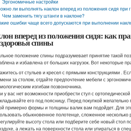
Эргономичные настройки
ожно ли выполнять наклон вперед из положения сидя при 
Чем заменить тягу штанги в наклоне?
акие ошибки чаще всего допускаются при выполнении накл
лон вперед из положения сидя: как п
 здоровья спины
льное положение спины подразумевает принятие такой поз
аблена и избавлена от больших нагрузок. Вот некоторые пр
ажитесь от стульев и кресел с прямыми конструкциями . Ес
мени за столом, отдайте предпочтение мебели с эргономич
иологическим изгибам позвоночника.
и у вас нет возможности приобрести стул с ортопедической
кладывайте его под поясницу. Перед покупкой желательно 
ой примерно формы и толщины валик вам подойдет. Для эт
ользовать обыкновенное полотенце, сложенное несколько р
егулируйте высоту стола или подберите себе новый стол п
оздухе, а лежать на поверхности стола или упираться в спе