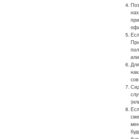
Поз
нах
при
офи
Есл
При
пол
или
Для
нак
сов
Сид
слу
(ил
Есл
сме
мен
буд
буд