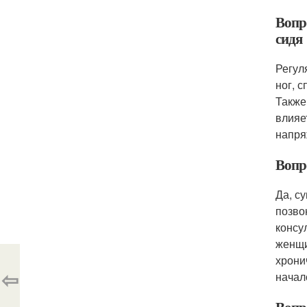
Вопр
сидя
Регул
ног, 
Также
влияе
напря
Вопр
Да, с
позво
консу
женщи
хрони
⇦
начал