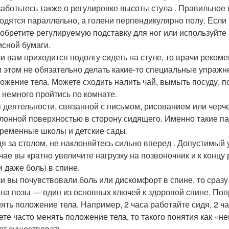
аботьтесь также о регулировке высоты стула . Правильное
одятся параллельно, а голени перпендикулярно полу. Если 
обретите регулируемую подставку для ног или используйте
сной бумаги.
и вам приходится подолгу сидеть на стуле, то врачи рекоме
 этом не обязательно делать какие-то специальные упражне
ожение тела. Можете сходить налить чай, вымыть посуду, п
 немного пройтись по комнате.
 деятельности, связанной с письмом, рисованием или черч
лонной поверхностью в сторону сидящего. Именно такие п
ременные школы и детские сады.
я за столом, не наклоняйтесь сильно вперед . Допустимый 
чае вы кратно увеличите нагрузку на позвоночник и к концу
и даже боль) в спине.
и вы почувствовали боль или дискомфорт в спине, то сразу
на позы — один из основных ключей к здоровой спине. Попр
ять положение тела. Например, 2 часа работайте сидя, 2 ча
ете часто менять положение тела, то такого понятия как «
ет существовать.