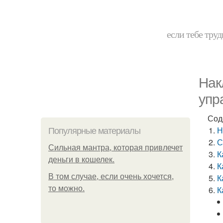
если тебе труд
Нак
упр
Сод
Н
Популярные материалы
С
Сильная мантра, которая привлечет
К
деньги в кошелек.
К
В том случае, если очень хочется,
К
то можно.
К