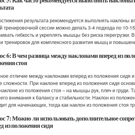
ос 5: Как часто рекомендуется выполнять наклоны 
ьтата
остижения результата рекомендуется выполнять наклоны вп
й тренировочной сессии можно делать 3-4 подхода по 10-15
чивать гибкость и укреплять мышцы без риска перегрузки. 
и тренировок для комплексного развития мышц и повышени
ос 6: В чем разница между наклонами вперед из пол
жения стоя
ное отличие между наклонами вперед из положения сидя и
е сложности. При наклоне вперед из положения сидя основ
 наклоне из положения стоя – на мышцы рук, плеч и груди. 
его внимания к балансу и стабильности. Наклон из положе
дит для начинающих, тогда как наклон из положения стоя т
ос 7: Можно ли использовать дополнительное сопр
ед из положения сидя