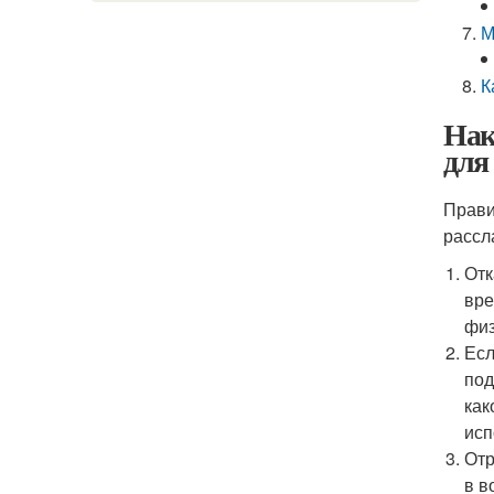
М
К
Нак
для
Прави
рассл
Отк
вре
физ
Есл
под
как
исп
Отр
в в