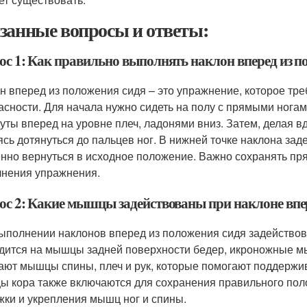
занные вопросы и ответы:
ос 1: Как правильно выполнять наклон вперед из п
н вперед из положения сидя – это упражнение, которое тр
асности. Для начала нужно сидеть на полу с прямыми нога
уты вперед на уровне плеч, ладонями вниз. Затем, делая в
ясь дотянуться до пальцев ног. В нижней точке наклона зад
нно вернуться в исходное положение. Важно сохранять пря
нения упражнения.
ос 2: Какие мышцы задействованы при наклоне впер
ыполнении наклонов вперед из положения сидя задействов
дится на мышцы задней поверхности бедер, икроножные м
ают мышцы спины, плеч и рук, которые помогают поддержив
 кора также включаются для сохранения правильного пол
жки и укрепления мышц ног и спины.