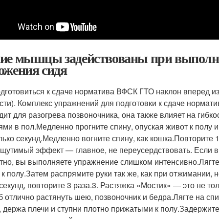
ие мышцы задействованы при выполне
ожения сидя
одготовиться к сдаче норматива ВФСК ГТО наклон вперед и
ости). Комплекс упражнений для подготовки к сдаче нормат
дит для разогрева позвоночника, она также влияет на гибко
ями в пол.Медленно прогните спину, опуская живот к полу 
лько секунд.Медленно вогните спину, как кошка.Повторите 
ощутимый эффект — главное, не переусердствовать. Если вы
тно, вы выполняете упражнение слишком интенсивно.Лягте
 к полу.Затем распрямите руки так же, как при отжимании, 
 секунд, повторите 3 раза.3. Растяжка «Мостик» — это не то
б отлично растянуть шею, позвоночник и бедра.Лягте на сп
, держа плечи и ступни плотно прижатыми к полу.Задержитес