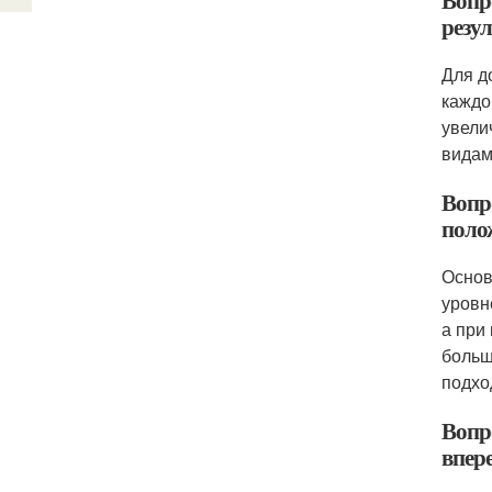
Вопр
резул
Для д
каждо
увели
видам
Вопр
поло
Основ
уровн
а при
больш
подхо
Вопр
впер