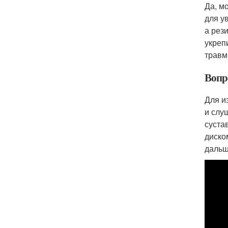
Да, м
для у
а рез
укреп
травм
Вопр
Для и
и слу
суста
диско
дальш