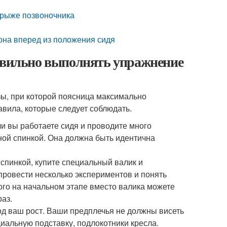
грыже позвоночника
она вперед из положения сидя
равильно выполнять упражнение
ы, при которой поясница максимально
авила, которые следует соблюдать.
ли вы работаете сидя и проводите много
ной спинкой. Она должна быть идентична
 спинкой, купите специальный валик и
провести несколько экспериментов и понять
ого на начальном этапе вместо валика можете
аз.
од ваш рост. Ваши предплечья не должны висеть
циальную подставку, подлокотники кресла.