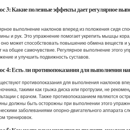
ос 3: Какие полезные эффекты дает регулярное вып
ярное выполнение наклонов вперед из положения сидя спо
спины и рук. Это упражнение помогает укрепить мышцы кора,
 оно может способствовать повышению обмена веществ и 
т на общее самочувствие. Регулярное выполнение этого у
жение и улучшить подвижность суставов.
ос 4: Есть ли противопоказания для выполнения на
уществуют противопоказания для выполнения наклонов впе
ночника, такими как грыжа диска или протрузии, не рекоме
льтации с врачом. Также противопоказанием являются остр
ны должны быть осторожны при выполнении этого упражнен
ческими заболеваниями опорно-двигательного аппарата сл
ом тренировок.