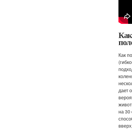
Как
пол
Как п
(гибк
подхо
колен
неско
дает 
вероя
живот
на 30
спосо
вверх