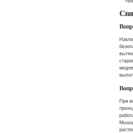
Свя
Вопр
Накло
безоп
вытян
стара
медле
выпол
Вопр
При в
прихо
работ
Мышцы
растя