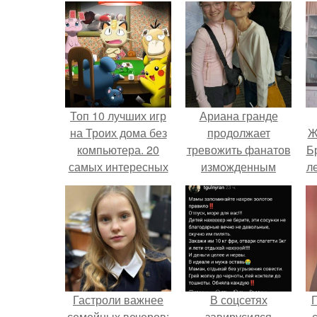
Топ 10 лучших игр
Ариана гранде
на Троих дома без
продолжает
Ж
компьютера. 20
тревожить фанатов
Б
самых интересных
изможденным
л
игр для компании
Видом.
"
Гастроли важнее
В соцсетях
Г
семейных вечеров:
завирусился