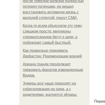
после тяжёлой болезни полностью
потерял потенцию, но решил
восстановить интимную жизнь с
молодой супругой, пишут СМИ.
Когда-то всем объясняли эту тему
слишком просто: миллионы
сперматозоидов бегут к цели, а
побеждает самый быстрый.
Как правильно принимать
Дюфастон: Рекомендации врачей
Ариана гранде продолжает
тревожить фанатов изможденным
Видом.
Зумеры все чаще приходят на
собеседования не одни, а с
родителями, жалуются эйчары.
Перек