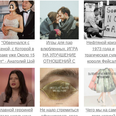
"Обвенчался с
Игры для пар
Нефтяной криз
еной, с Которой в
влюбленных. ИГРА
1973 года и
раке уже Около 15
НА УЛУЧШЕНИЕ
трагическая суд
ет" - Анатолий Цой
ОТНОШЕНИЙ С
короля Фейсал
удивил
ЛЮБИМЫМ
поклонников
тайной свадьбой".
лавной героиней
Hе надо стремиться
Чего мы на са
стала школьница,
афишировать свое
деле хотим?