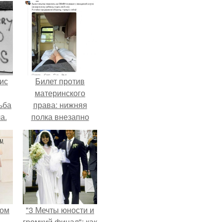
ис
Билет против
материнского
ьба
права: нижняя
а.
полка внезапно
нашла законного
владельца.
мом
"3 Мечты юности и
громкий финал": как