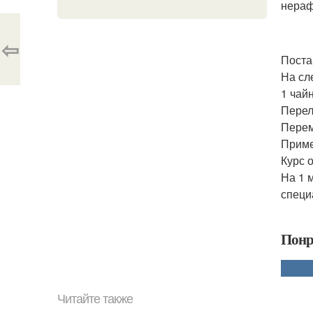
нераф
⇦
Поста
На сл
1 чай
Перел
Пере
Приме
Курс 
На 1 
специ
Понр
Читайте также