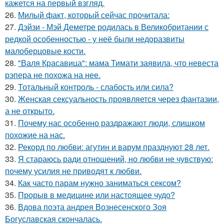
кажется на первый взгляд.
26.
Милый факт, который сейчас прочитала:
27.
Дэйзи - Мэй Деметре родилась в Великобритании с
редкой особенностью - у неё были недоразвиты
малоберцовые кости.
28.
"Валя Красавица": мама Тимати заявила, что невеста
рэпера не похожа на нее.
29.
Тотальный контроль - слабость или сила?
30.
Женская сексуальность проявляется через фантазии,
а не открыто.
31.
Почему нас особенно раздражают люди, слишком
похожие на нас.
32.
Рекорд по любви: агутин и варум празднуют 28 лет.
33.
Я стараюсь ради отношений, но любви не чувствую:
почему усилия не приводят к любви.
34.
Как часто парам нужно заниматься сексом?
35.
Прорыв в медицине или настоящее чудо?
36.
Вдова поэта андрея Вознесенского Зоя
Богуславская скончалась.