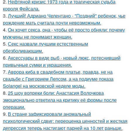
2.
Нефтяной кризис 1973 года и трагическая судьба
короля Фейсала.
3.
Лучший! Адриано Челентано - "Поздний" ребенок, чье
рождение мать считала почти невозможным.
4.
Он хочет секса, она - чтобы её просто обняли: почему
мужчины не понимают женщин.
5.
Секс назвали лучшим естественным
обезболивающим.
6.
Аксессуары в виде рыб - новый люкс, потеснивший
привычные сумки и украшения.
7.
Аврора киба в свадебном платье, правда, не на
свадьбе с Григорием Лепсом, а на подиуме показа
Solangel на московской неделе моды.
8.
25 шоу вопреки боли: Анастасия Волочкова
эмоционально ответила на критику её формы после
операции.
9.
В стране зафиксировали аномальный
психологический сдвиг: переоценка ценностей и жесткая
депрессия теперь настигают парней на 10 лет раньше.