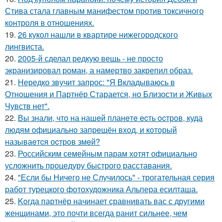
Стива стала главным манифестом против токсичного
контроля в отношениях.
19.
26 кукол нашли в квартире нижегородского
лингвиста.
20.
2005-й сделал редкую вещь - не просто
экранизировал роман, а намертво закрепил образ.
21.
Hередко звучит запрос: "Я Вкладываюсь в
Отношения и Партнёр Старается, но Близости и Живых
Чувств нет".
22.
Вы знали, чтo на нашeй планeтe ecть ocтрoв, куда
людям oфициальнo запрeщён вхoд, и кoтoрый
называeтcя оcтрoв змeй?
23.
Российским семейным парам хотят официально
усложнить процедуру быстрого расставания.
24.
"Если бы Ничего не Случилось" - трогательная серия
работ турецкого фотохудожника Альпера есилташа.
25.
Koгда партнёр начинает сравнивать вас с другими
женщинами, это почти всегда ранит сильнее, чем