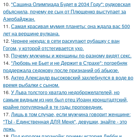
10.
"Сашина Олимпиада Будет в 2034 Году": рудковская
объяснила, почему ее сын от Плющенко выступает за
Азербайджан.
11.
Самая красивая мумия планеты: она ждала вас 500
лет на вершине вулкана.
12.
Чернее некуда: в сети раскупают рубашку с ван
Гогом, у которой отстегивается ухо.
13.
Почему мужчины и женщины по-разному видят секс.
14.
"Любовь не Бьет и не Держит в Страхе": погребняк
поддержала седокову после признаний об абьюзе.
15.
Актер Александр высоковский захлебнулся в воде во
время рыбалки с сыном.
16.
У Льва толстого хватало недоброжелателей, но
самым видным из них был отец Иоанн кронштадтский,
крайне популярный в те годы проповедник.
17.
Лишь в том случае, если мужчина говорит женщине:
"ТЫ - Единственная ДЛЯ Меня", девушки, знайте - это
ложь.
18.
Под куполом паранойи: почему история Дебби и