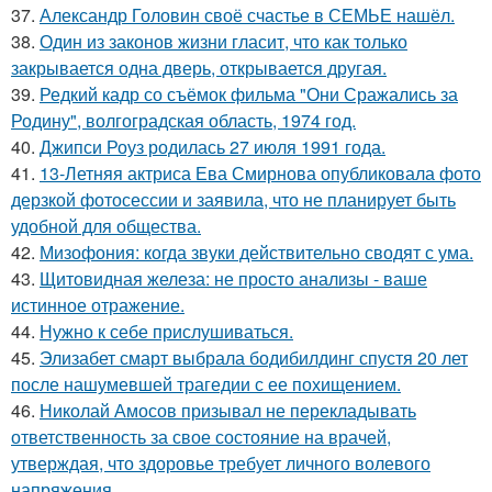
37.
Александр Головин своё счастье в СЕМЬЕ нашёл.
38.
Один из законов жизни гласит, что как только
закрывается одна дверь, открывается другая.
39.
Редкий кадр со съёмок фильма "Они Сражались за
Родину", волгоградская область, 1974 год.
40.
Джипси Роуз родилась 27 июля 1991 года.
41.
13-Летняя актриса Ева Смирнова опубликовала фото
дерзкой фотосессии и заявила, что не планирует быть
удобной для общества.
42.
Мизофония: когда звуки действительно сводят с ума.
43.
Щитовидная железа: не просто анализы - ваше
истинное отражение.
44.
Нужно к себе прислушиваться.
45.
Элизабет смарт выбрала бодибилдинг спустя 20 лет
после нашумевшей трагедии с ее похищением.
46.
Николай Амосов призывал не перекладывать
ответственность за свое состояние на врачей,
утверждая, что здоровье требует личного волевого
напряжения.