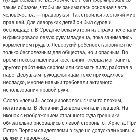
таким образом, чтобы им занималась основная часть
человечества — праворукая. Так строился жестокий мир
правшей. Для леворуких детей он был суров и
беспощаден. В Средние века матери из страха пеленали
и фиксировали левую руку младенца, пока занимались
кормлением грудью. Леворукий ребенок становился не
только бесполезным для общества, но и опасным. Во
время покоса пшеницы крестьянин–левша мог ранить
другого работника серпом или сломать пилу, работая в
паре. Девушкам–рукодельницам тоже приходилось
несладко, многие навыки требовали активного
использования правой руки.
Слово «левый» ассоциировалось с чем-то плохим,
негативным. В Испании Дьявола считали левшой. На
иконах с изображением страшного суда грешники
обязательно рисовались с левой стороны от Христа. При
Петре Первом свидетелями в суде не допускали кривых,
рыжих и леворуких.