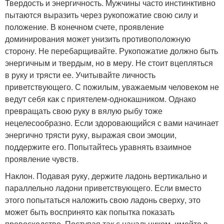
Твердость и энергичность. Мужчины часто инстинктивно
пытаются выразить через рукопожатие свою силу и
положение. В конечном счете, проявление
доминирования может унизить противоположную
сторону. Не перебарщивайте. Рукопожатие должно быть
энергичным и твердым, но в меру. Не стоит вцепляться
в руку и трясти ее. Учитывайте личность
приветствующего. С пожилым, уважаемым человеком не
ведут себя как с приятелем-однокашником. Однако
превращать свою руку в вялую рыбу тоже
нецелесообразно. Если здоровающийся с вами начинает
энергично трясти руку, выражая свои эмоции,
поддержите его. Попытайтесь уравнять взаимное
проявление чувств.
Наклон. Подавая руку, держите ладонь вертикально и
параллельно ладони приветствующего. Если вместо
этого попытаться наложить свою ладонь сверху, это
может быть воспринято как попытка показать
превосходство. Поступая так с начальником, имейте в