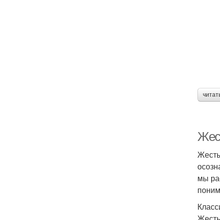
читат
Жес
Жесты
осозн
мы ра
поним
Класс
Жесты