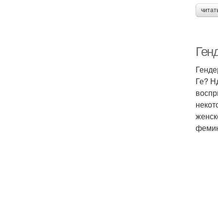
читат
Ген
Генде
Ге? Н
воспр
некот
женск
фемин