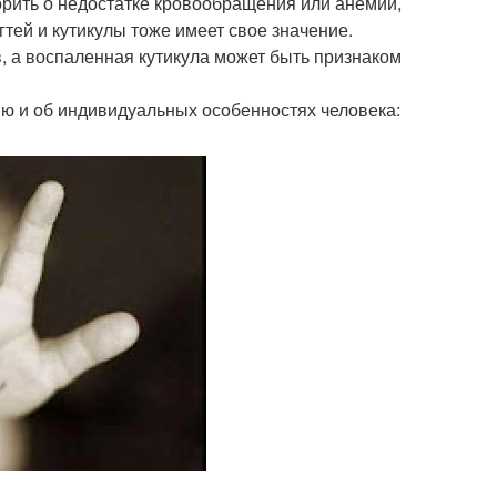
орить о недостатке кровообращения или анемии,
тей и кутикулы тоже имеет свое значение.
в, а воспаленная кутикула может быть признаком
ю и об индивидуальных особенностях человека: