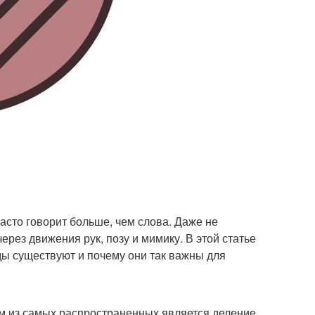
асто говорит больше, чем слова. Даже не
рез движения рук, позу и мимику. В этой статье
ды существуют и почему они так важны для
м из самых распространенных является деление