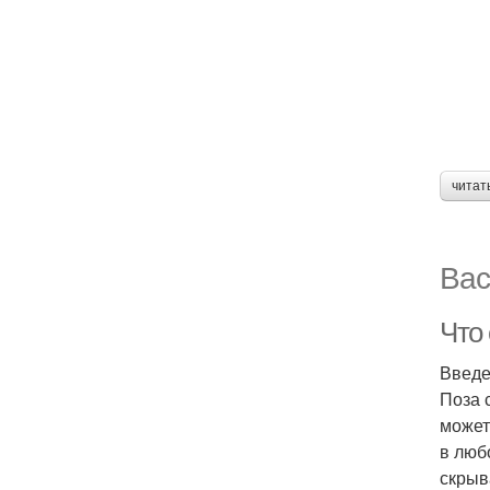
читат
Вас
Что
Введ
Поза 
может
в люб
скрыв