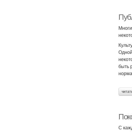
Пуб
Многи
некот
Культ
Одной
некот
быть 
норма
читат
Пок
С каж