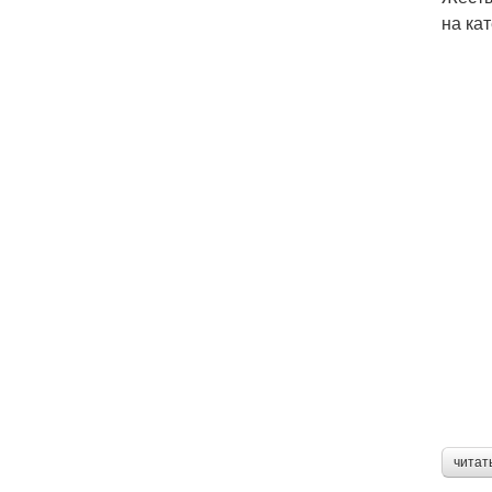
на ка
читат