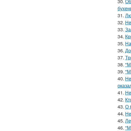
30.
Об
бухен
31.
Лю
32.
Не
33.
За
34.
Кр
35.
На
36.
Дo
37.
Тр
38.
"М
39.
"М
40.
Не
оказа
41.
Не
42.
Кт
43.
О 
44.
Не
45.
Ле
46.
"М