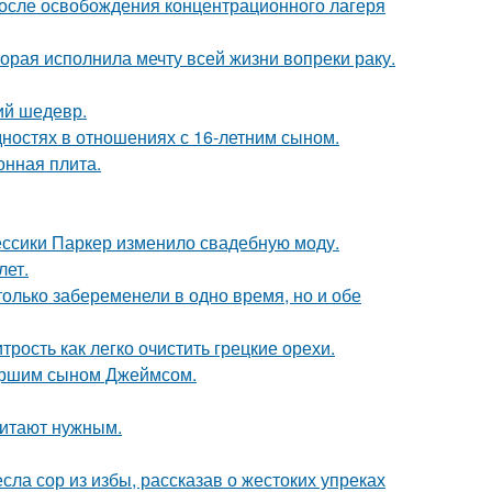
осле освобождения концентрационного лагеря
орая исполнила мечту всей жизни вопреки раку.
ий шедевр.
дностях в отношениях с 16-летним сыном.
онная плита.
ессики Паркер изменило свадебную моду.
лет.
олько забеременели в одно время, но и обе
рость как легко очистить грецкие орехи.
старшим сыном Джеймсом.
читают нужным.
ла сор из избы, рассказав о жестоких упреках