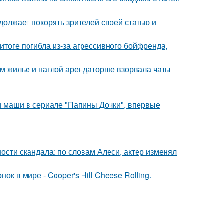
должает покорять зрителей своей статью и
итоге погибла из-за агрессивного бойфренда,
ом жилье и наглой арендаторше взорвала чаты
ли маши в сериале "Папины Дочки", впервые
сти скандала: по словам Алеси, актер изменял
к в мире - Cooper's Hill Cheese Rolling.