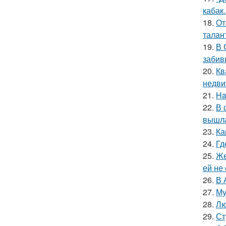
кабак.
18.
От
талан
19.
В 
забив
20.
Кв
недви
21.
Ha
22.
В 
вышла
23.
Ка
24.
Гд
25.
Же
ей не
26.
В 
27.
Му
28.
Лю
29.
Ст