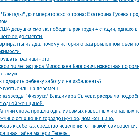
 "Бригады" до императорского трона: Екатерина Гусева про
том.
США девушка смогла победить рак груди 4 стадии, однако в 
шего ее до смерти.
артиранты из ада: почему история о разгромленном съемн
жимости.
pушать границы - это.
свои 40 лет актриса Мирослава Карпович, известная по ро
 замуж.
к подapить ребенку заботу и не избаловать?
е взять силы на перемены.
на звезды "Физрука" Владимира Сычева раскрыла подробно
 с одной женщиной.
Англии снова прошла одна из самых известных и опасных гоно
жчине отношения гораздо нужнее, чем женщине.
бовь к себе как средство исцеления от низкой самооценки.
рашная тайна матери Терезы.