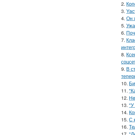
2.
Коп
3.
Yac
4.
Он 
5.
Ужа
6.
Поч
7.
Кла
интег
8.
Ксе
соцсе
9.
В с
тепер
10.
Би
11.
"К
12.
He
13.
"У
14.
Ко
15.
С 
16.
Те
17.
"Д