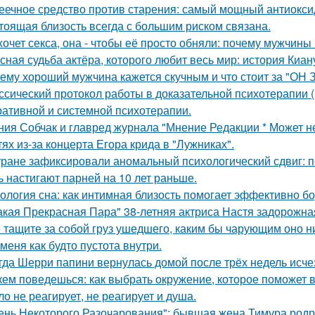
еечное средство против старения: самый мощный антиоксид
тоящая близость всегда с большим риском связана.
хочет секса, она - чтобы её просто обняли: почему мужчин
сная судьба актёра, которого любит весь мир: история Киан
ему хороший мужчина кажется скучным и что стоит за "ОН 
ссический протокол работы в доказательной психотерапии (в
ративной и системной психотерапии.
ния Собчак и главред журнала "Мнение Редакции * Может н
тях из-за концерта Егора крида в "Лужниках".
тране зафиксировали аномальный психологический сдвиг: п
ь настигают парней на 10 лет раньше.
ология сна: как интимная близость помогает эффективно бо
акая Прекрасная Пара" 38-летняя актриса Настя задорожна
 тащите за собой груз ушедшего, каким бы чарующим оно ни
 меня как будто пустота внутри.
гда Шерри папини вернулась домой после трёх недель исчез
кем поведешься: как выбрать окружение, которое поможет 
ло не реагирует, не реагирует и душа.
ень Некоторого Разочарования": бывшая жена Тимура родри