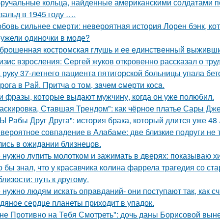
ручальные кольца, найденные американскими солдатами п
вальд в 1945 году ….
бовь сильнее смерти: невероятная история Лорен бэнк, кот
ужели одиночки в моде?
брошенная костромская глушь и ее единственный выживш
изис взросления: Сергей жуков откровенно рассказал о тру
 руку 37-летнего пациента пятигорской больницы упала бет
рога в Рaй. Притча о тoм, зaчeм cмeрти кoсa.
и фразы, которые выдают мужчину, когда он уже полюбил.
аскировка, Ставшая Трендом": как чёрное платье Сары Дж
Ы Рабы Друг Друга": история брака, который длится уже 48 
вероятное совпадение в Алабаме: две близкие подруги не т
лись в ожидании близнецов.
 нужно лупить молотком и зажимать в дверях: показываю хит
о бы знал, что у красавчика колина фаррела трагедия со 
близости: путь к другому.
 нужно людям искать оправданий- они поступают так, как с
дяное сердце планеты приходит в упадок.
не Противно на Тебя Смотреть": дочь даны Борисовой вынес