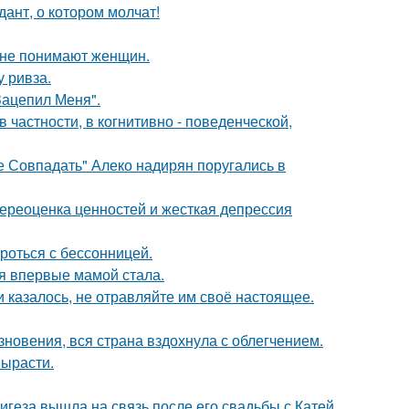
ант, о котором молчат!
ы не понимают женщин.
у ривза.
Зацепил Меня".
 частности, в когнитивно - поведенческой,
е Совпадать" Алеко надирян поругались в
ереоценка ценностей и жесткая депрессия
роться с бессонницей.
я впервые мамой стала.
 казалось, не отравляйте им своё настоящее.
новения, вся страна вздохнула с облегчением.
вырасти.
геза вышла на связь после его свадьбы с Катей