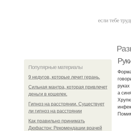
если тебе труд
Раз
Руки
Популярные материалы
Форма
9 недугов, которые лечит герань.
говор
руках
Сильная мантра, которая привлечет
а син
деньги в кошелек.
Хрупк
Гипноз на расстоянии. Существует
инфек
ли гипноз на расстоянии
Помим
Как правильно принимать
Дюфастон: Рекомендации врачей