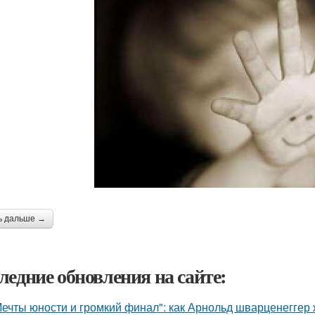
ь дальше →
ледние обновления на сайте:
Мечты юности и громкий финал": как Арнольд шварценеггер