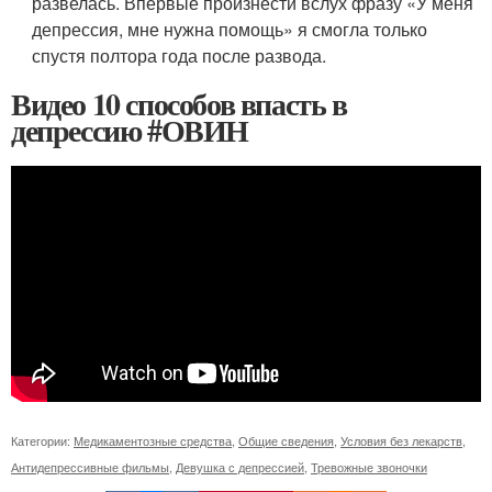
развелась. Впервые произнести вслух фразу «У меня
депрессия, мне нужна помощь» я смогла только
спустя полтора года после развода.
Видео 10 способов впасть в
депрессию #ОВИН
Категории:
Медикаментозные средства
,
Общие сведения
,
Условия без лекарств
,
Антидепрессивные фильмы
,
Девушка с депрессией
,
Тревожные звоночки