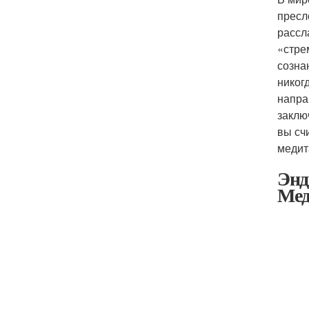
пресл
рассл
«стре
созна
никог
напра
заклю
вы сч
медит
Энд
Мед