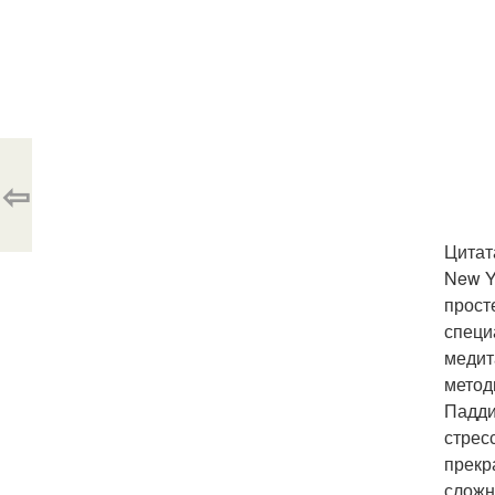
⇦
Цитат
New Y
прост
специ
медит
метод
Падди
стрес
прекр
сложн