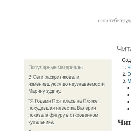
если тебе труд
Чит
Сод
Ч
Популярные материалы
Э
В Сети раскритиковали
М
изменившуюся до неузнаваемости
Марину зудину.
"Я Годами Пряталась на Пляже":
похудевшая невестка Валерии
показала фигуру в откровенном
Чит
купальнике.