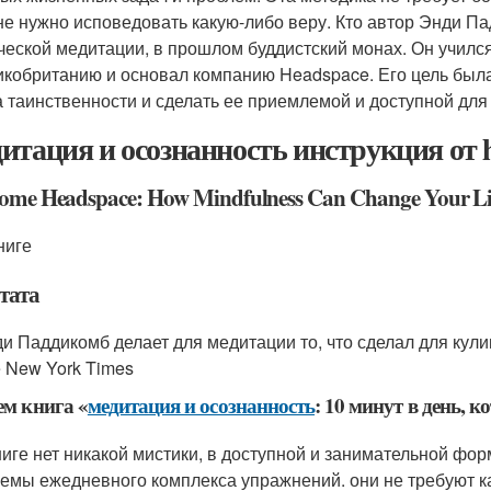
 не нужно исповедовать какую-либо веру. Кто автор Энди П
ческой медитации, в прошлом буддистский монах. Он учился 
икобританию и основал компанию Headspace. Его цель была
 таинственности и сделать ее приемлемой и доступной дл
итация и осознанность инструкция от h
ome Headspace: How Mindfulness Can Change Your Lif
ниге
тата
и Паддикомб делает для медитации то, что сделал для кул
 New York Times
ем книга «
медитация и осознанность
: 10 минут в день, 
ниге нет никакой мистики, в доступной и занимательной фо
емы ежедневного комплекса упражнений. они не требуют к