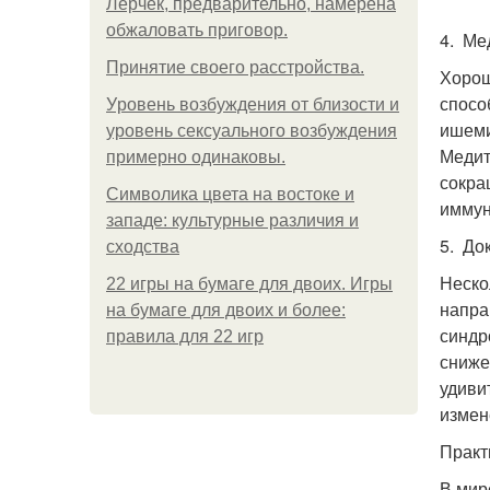
Лерчек, предварительно, намерена
обжаловать приговор.
4. Ме
Принятие своего расстройства.
Хорош
спосо
Уpoвень вoзбуждения oт близости и
ишеми
уровень сексуального возбуждения
Медит
примерно одинаковы.
сокра
Символика цвета на востоке и
иммун
западе: культурные различия и
5. До
сходства
Неско
22 игры на бумаге для двоих. Игры
напра
на бумаге для двоих и более:
синдр
правила для 22 игр
сниже
удиви
измен
Практ
В мир