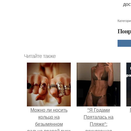
дос
Категори
Понр
Читайте также
Можно ли носить
"Я Годами
кольцо на
Пряталась на
безымянном
Пляже":
пальце правой руки
похудевшая