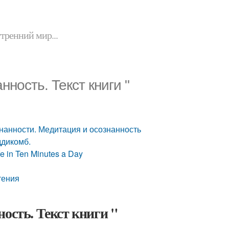
утренний мир...
ность. Текст книги "
нанности. Медитация и осознанность
ддикомб.
 in Ten Minutes a Day
тения
ость. Текст книги "