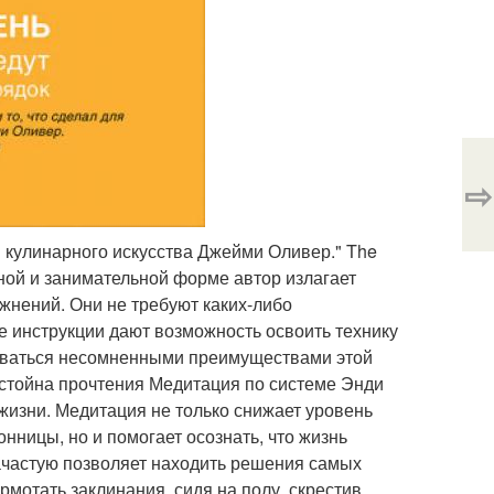
⇨
я кулинарного искусства Джейми Оливер." The
пной и занимательной форме автор излагает
нений. Они не требуют каких-либо
 инструкции дают возможность освоить технику
ьзоваться несомненными преимуществами этой
достойна прочтения Медитация по системе Энди
жизни. Медитация не только снижает уровень
онницы, но и помогает осознать, что жизнь
зачастую позволяет находить решения самых
рмотать заклинания, сидя на полу, скрестив