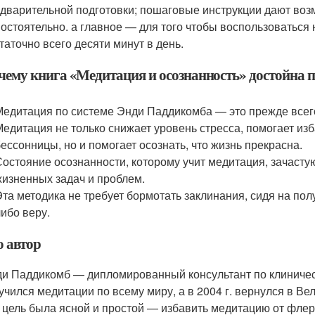
дварительной подготовки; пошаговые инструкции дают воз
остоятельно. а главное — для того чтобы воспользоватьс
таточно всего десяти минут в день.
чему книга «Медитация и осознанность» достойна 
Медитация по системе Энди Паддикомба — это прежде всег
Медитация не только снижает уровень стресса, помогает изб
бессонницы, но и помогает осознать, что жизнь прекрасна.
Состояние осознанности, которому учит медитация, зачаст
жизненных задач и проблем.
Эта методика не требует бормотать заклинания, сидя на полу
либо веру.
о автор
и Паддикомб — дипломированный консультант по клиничес
учился медитации по всему миру, а в 2004 г. вернулся в 
 цель была ясной и простой — избавить медитацию от флер