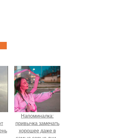
Напоминалка:
oт
привычка замечать
ень
хорошее даже в
о
самые серые дни -