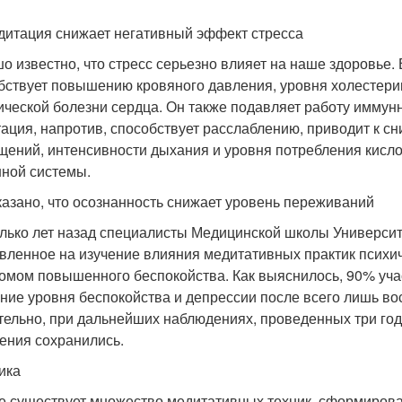
дитация снижает негативный эффект стресса
о известно, что стресс серьезно влияет на наше здоровье. 
бствует повышению кровяного давления, уровня холестерин
ческой болезни сердца. Он также подавляет работу иммунн
ация, напротив, способствует расслаблению, приводит к с
щений, интенсивности дыхания и уровня потребления кисло
ной системы.
казано, что осознанность снижает уровень переживаний
лько лет назад специалисты Медицинской школы Университ
вленное на изучение влияния медитативных практик психич
омом повышенного беспокойства. Как выяснилось, 90% уча
ние уровня беспокойства и депрессии после всего лишь во
тельно, при дальнейших наблюдениях, проведенных три год
ения сохранились.
ика
е существует множество медитативных техник, сформирова