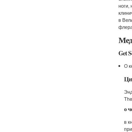
ноги,
клини
в Вел
флера
Мед
Get S
О к
Ци
Энд
The
о ч
в к
при