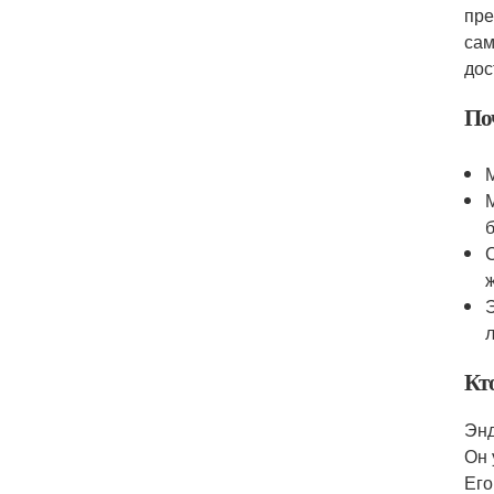
пре
сам
дос
По
Кт
Энд
Он 
Его