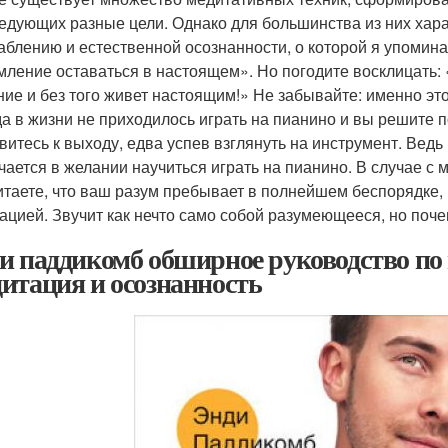
едующих разные цели. Однако для большинства из них хара
аблению и естественной осознанности, о которой я упомин
мление оставаться в настоящем». Но погодите восклицать: «
ние и без того живет настоящим!» Не забывайте: именно это
да в жизни не приходилось играть на пианино и вы решите п
витесь к выходу, едва успев взглянуть на инструмент. Ведь
чается в желании научиться играть на пианино. В случае с 
итаете, что ваш разум пребывает в полнейшем беспорядке,
ацией. Звучит как нечто само собой разумеющееся, но поче
и паддикомб обширное руководство по 
итация и осознанность