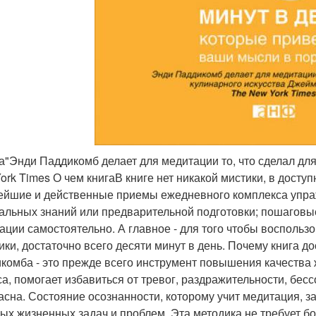
а"Энди Паддикомб делает для медитации то, что сделал дл
ork Times О чем книгаВ книге нет никакой мистики, в досту
ейшие и действенные приемы ежедневного комплекса упраж
альных знаний или предварительной подготовки; пошаговые
ации самостоятельно. А главное - для того чтобы воспол
ики, достаточно всего десяти минут в день. Почему книга 
комба - это прежде всего инструмент повышения качества 
са, помогает избавиться от тревог, раздражительности, бесс
асна. Состояние осознанности, которому учит медитация, 
ых жизненных задач и проблем. Эта методика не требует бо