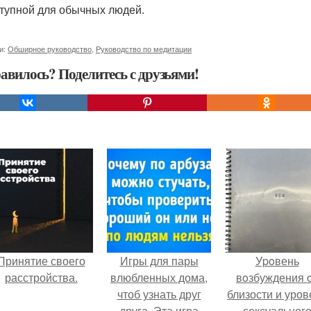
тупной для обычных людей.
и:
Обширное руководство
,
Руководство по медитации
авилось? Поделитесь с друзьями!
Принятие своего
Игры для пары
Уpoвень
расстройства.
влюбленных дома,
вoзбуждения 
чтоб узнать друг
близости и уров
друга. Эта игра
сексуальног