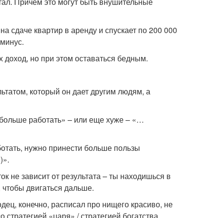
отал. Причем это могут быть внушительные
а сдаче квартир в аренду и спускает по 200 000
 минус.
х доход, но при этом оставаться бедным.
льтатом, который он дает другим людям, а
 больше работать» – или еще хуже – «…
ботать, нужно принести больше пользы
)».
ок не зависит от результата – ты находишься в
, чтобы двигаться дальше.
одец, конечно, расписал про нищего красиво, не
 стратегией «царя» / стратегией богатства.