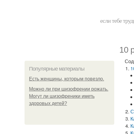
если тебе труд
10 
Сод
1
Популярные материалы
Есть женщины, которым повезло.
Можно ли при шизофрении рожать.
Могут ли шизофреники иметь
здоровых детей?
С
К
К
К