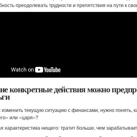
бность преодолевать трудности и препятствия на пути к сво
ие конкретные действия можно предпр
ьги
 изменить текущую ситуацию с финансами, нужно понять, к
го» или «царя»?
я характеристика нищего: тратит больше, чем зарабатывает