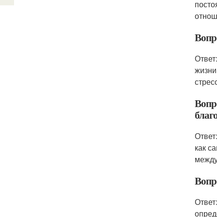
посто
отнош
Вопр
Ответ
жизни
стрес
Вопр
благ
Ответ
как с
между
Вопр
Ответ
опред