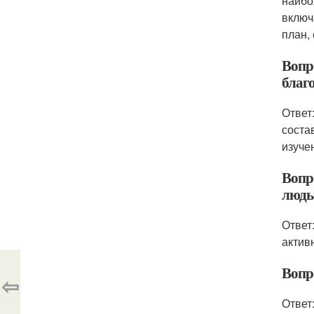
наибо
включ
план,
Вопр
благ
Ответ
соста
изуче
Вопр
людь
Ответ
актив
Вопр
⇦
Ответ