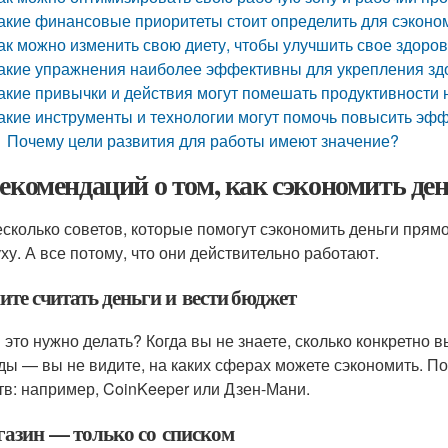
акие финансовые приоритеты стоит определить для сэконо
ак можно изменить свою диету, чтобы улучшить свое здоро
акие упражнения наиболее эффективны для укрепления зд
акие привычки и действия могут помешать продуктивности 
акие инструменты и технологии могут помочь повысить эф
Почему цели развития для работы имеют значение?
рекомендаций о том, как сэкономить де
есколько советов, которые помогут сэкономить деньги прямо 
уху. А все потому, что они действительно работают.
ите считать деньги и вести бюджет
 это нужно делать? Когда вы не знаете, сколько конкретно в
ды — вы не видите, на каких сферах можете сэкономить. П
тв: например, CoinKeeper или Дзен-Мани.
газин — только со списком