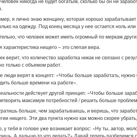
 человек никогда не будет богатым, сколько бы он ни зараб
.
мер, я лично знаю женщину, которая хорошо зарабатывает н
только на одежду. Под конец месяца у нее остается ноль или
тельно, что человек может иметь огромный по меркам други
я характеристика нищего – это слепая вера.
ек верит, что количество заработка никак не связано с резу
но только с объемом работ.
е люди верят в концепт: «Чтобы больше заработать, нужно
дить больше времени на работе».
реальности действует другой принцип: «Чтобы больше зара
летворить максимум потребностей / решить больше проблем
тратишь больше, чем зарабатываешь, и веришь, что заработ
егии нищего. Эти два пункта нужно как можно скорее убрать
, у тебя в голове уже возникает вопрос: «Ну ты, автор, мол
ришь. А дальше-то что делать?» Давай теперь разберемся со