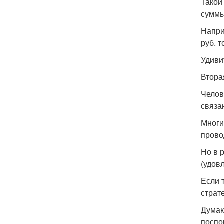
Такой
суммы
Напри
руб. 
Удиви
Втора
Челов
связа
Многи
прово
Но в 
(удов
Если 
страт
Думаю
поспо