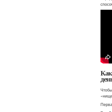
спосо
Как
ден
Чтобы
«нище
Перва