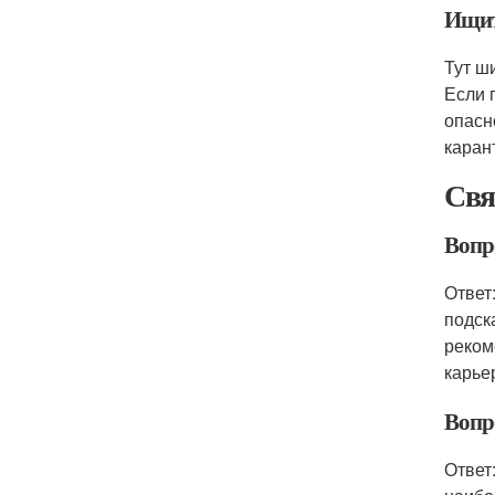
Ищит
Тут ш
Если 
опасн
каран
Свя
Вопр
Ответ
подск
реком
карье
Вопр
Ответ