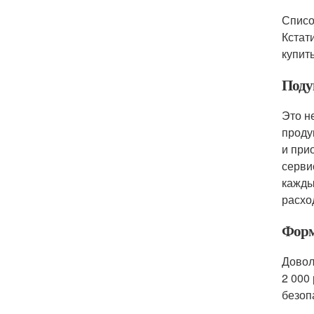
Списо
Кстат
купить
Поду
Это н
проду
и при
серви
кажды
расхо
Форм
Довол
2 000
безоп