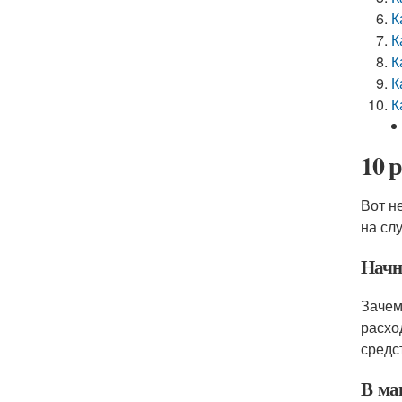
К
К
К
К
К
10 
Вот н
на сл
Начн
Зачем
расхо
средс
В ма