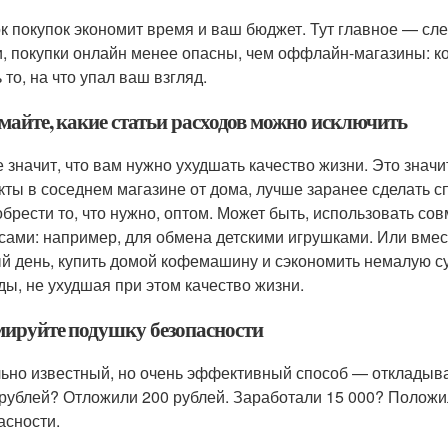
к покупок экономит время и ваш бюджет. Тут главное — след
и, покупки онлайн менее опасны, чем оффлайн-магазины: ко
 то, на что упал ваш взгляд.
майте, какие статьи расходов можно исключить
е значит, что вам нужно ухудшать качество жизни. Это значит
кты в соседнем магазине от дома, лучше заранее сделать сп
обрести то, что нужно, оптом. Может быть, использовать с
сами: например, для обмена детскими игрушками. Или вмес
й день, купить домой кофемашину и сэкономить немалую с
ды, не ухудшая при этом качество жизни.
ируйте подушку безопасности
ьно известный, но очень эффективный способ — откладыва
 рублей? Отложили 200 рублей. Заработали 15 000? Положил
асности.