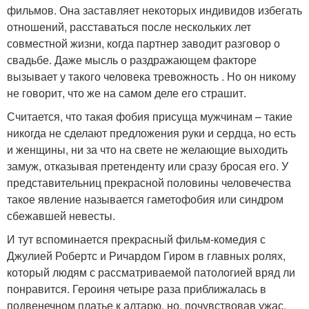
фильмов. Она заставляет некоторых индивидов избегать
отношений, расставаться после нескольких лет
совместной жизни, когда партнер заводит разговор о
свадьбе. Даже мысль о раздражающем факторе
вызывает у такого человека тревожность . Но он никому
не говорит, что же на самом деле его страшит.
Считается, что такая фобия присуща мужчинам – такие
никогда не сделают предложения руки и сердца, но есть
и женщины, ни за что на свете не желающие выходить
замуж, отказывая претенденту или сразу бросая его. У
представительниц прекрасной половины человечества
такое явление называется гаметофобия или синдром
сбежавшей невесты.
И тут вспоминается прекрасный фильм-комедия с
Джулией Робертс и Ричардом Гиром в главных ролях,
который людям с рассматриваемой патологией вряд ли
понравится. Героиня четыре раза приближалась в
подвенечном платье к алтарю, но, почувствовав ужас,