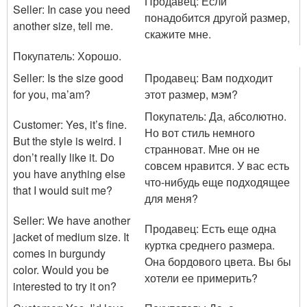
Продавец: Если
Seller: In case you need
понадобится другой размер,
another size, tell me.
скажите мне.
Покупатель: Хорошо.
Seller: Is the size good
Продавец: Вам подходит
for you, ma’am?
этот размер, мэм?
Покупатель: Да, абсолютно.
Customer: Yes, it’s fine.
Но вот стиль немного
But the style is weird. I
странноват. Мне он не
don’t really like it. Do
совсем нравится. У вас есть
you have anything else
что-нибудь еще подходящее
that I would suit me?
для меня?
Seller: We have another
Продавец: Есть еще одна
jacket of medium size. It
куртка среднего размера.
comes in burgundy
Она бордового цвета. Вы бы
color. Would you be
хотели ее примерить?
interested to try it on?