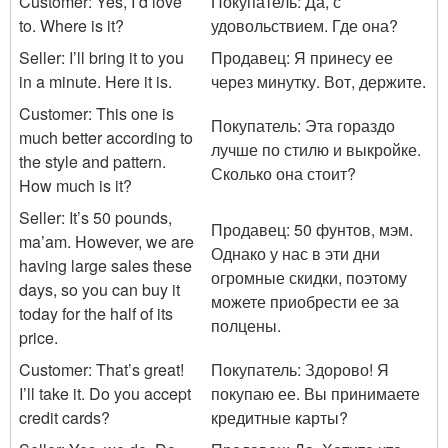
Customer: Yes, I’d love
Покупатель: Да, с
to. Where is it?
удовольствием. Где она?
Seller: I’ll bring it to you
Продавец: Я принесу ее
in a minute. Here it is.
через минутку. Вот, держите.
Customer: This one is
Покупатель: Эта гораздо
much better according to
лучше по стилю и выкройке.
the style and pattern.
Сколько она стоит?
How much is it?
Seller: It’s 50 pounds,
Продавец: 50 фунтов, мэм.
ma’am. However, we are
Однако у нас в эти дни
having large sales these
огромные скидки, поэтому
days, so you can buy it
можете приобрести ее за
today for the half of its
полцены.
price.
Customer: That’s great!
Покупатель: Здорово! Я
I’ll take it. Do you accept
покупаю ее. Вы принимаете
credit cards?
кредитные карты?