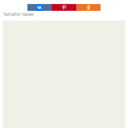
Читайте также
Психология молчание в отношениях. Я с тобой не
разговариваю: что такое насилие молчанием.