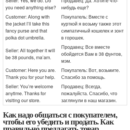
Seller: Yes, we do. Do
Продавец: Да. Хотите что-
you need anything else?
нибудь еще?
Customer: Along with
Покупатель: Вместе с
the jacket I’ll take this
курткой я возьму также этот
fancy purse and that
симпатичный кошелек и зонт
polka dot umbrella.
в горошек.
Продавец: Все вместе
Seller: All together it will
обойдется Вам в 38 фунтов,
be 38 pounds, ma’am.
мэм.
Customer: Here you are.
Покупатель: Вот, возьмите.
Thank you for your help.
Спасибо за помощь.
Seller: You’re welcome
Продавец: Всегда,
anytime. Thanks for
пожалуйста. Спасибо, что
visiting our store.
заглянули в наш магазин.
Как надо общаться с покупателем,
чтобы его убедить и продать. Как
правильно предлагать товар