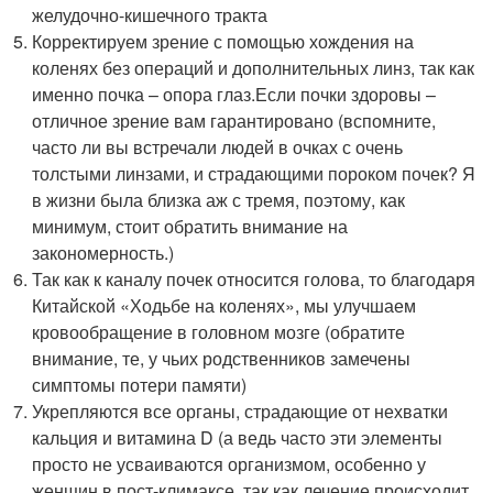
желудочно-кишечного тракта
Корректируем зрение с помощью хождения на
коленях без операций и дополнительных линз, так как
именно почка – опора глаз.Если почки здоровы –
отличное зрение вам гарантировано (вспомните,
часто ли вы встречали людей в очках с очень
толстыми линзами, и страдающими пороком почек? Я
в жизни была близка аж с тремя, поэтому, как
минимум, стоит обратить внимание на
закономерность.)
Так как к каналу почек относится голова, то благодаря
Китайской «Ходьбе на коленях», мы улучшаем
кровообращение в головном мозге (обратите
внимание, те, у чьих родственников замечены
симптомы потери памяти)
Укрепляются все органы, страдающие от нехватки
кальция и витамина D (а ведь часто эти элементы
просто не усваиваются организмом, особенно у
женщин в пост-климаксе, так как лечение происходит