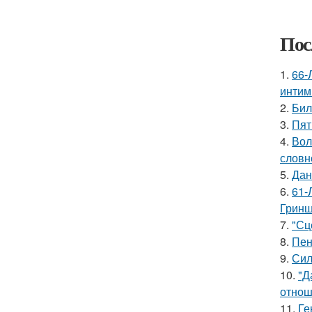
Пос
1.
66-
интим
2.
Бил
3.
Пят
4.
Вол
словн
5.
Дан
6.
61-
Гринш
7.
"Сц
8.
Пен
9.
Сил
10.
"Д
отнош
11.
Ге