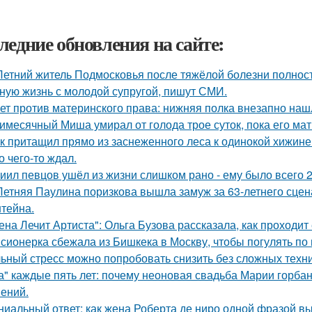
ледние обновления на сайте:
Летний житель Подмосковья после тяжёлой болезни полнос
ную жизнь с молодой супругой, пишут СМИ.
ет против материнского права: нижняя полка внезапно наш
имесячный Миша умирал от голода трое суток, пока его мат
к притащил прямо из заснеженного леса к одинокой хижине 
о чего-то ждал.
иил певцов ушёл из жизни слишком рано - ему было всего 2
Летняя Паулина поризкова вышла замуж за 63-летнего сц
тейна.
ена Лечит Артиста": Ольга Бузова рассказала, как проходит
сионерка сбежала из Бишкека в Москву, чтобы погулять по 
ьный стресс можно попробовать снизить без сложных техни
а" каждые пять лет: почему неоновая свадьба Марии горбань
ений.
ниальный ответ: как жена Роберта де ниро одной фразой вы