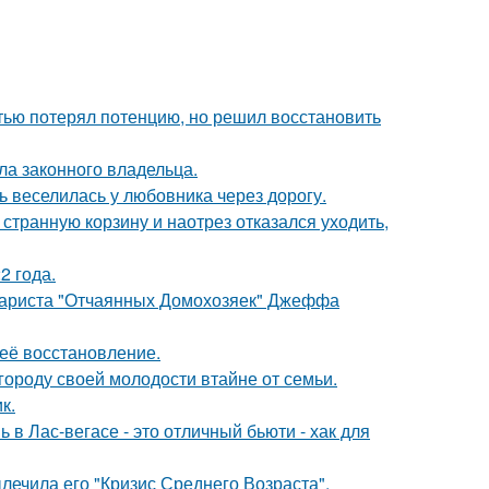
тью потерял потенцию, но решил восстановить
ла законного владельца.
ь веселилась у любовника через дорогу.
странную корзину и наотрез отказался уходить,
2 года.
енариста "Отчаянных Домохозяек" Джеффа
 её восстановление.
городу своей молодости втайне от семьи.
к.
 в Лас-вегасе - это отличный бьюти - хак для
лечила его "Кризис Среднего Возраста".