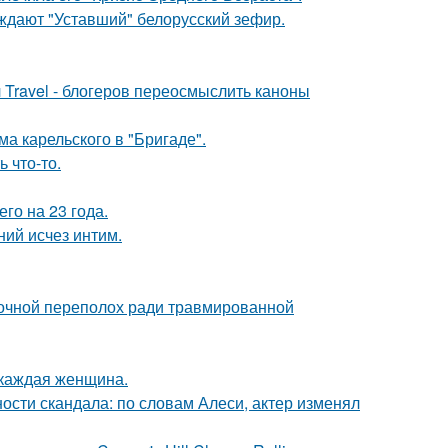
уждают "Уставший" белорусский зефир.
 Travel - блогеров переосмыслить каноны
а карельского в "Бригаде".
 что-то.
го на 23 года.
ний исчез интим.
ночной переполох ради травмированной
 каждая женщина.
сти скандала: по словам Алеси, актер изменял