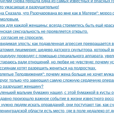
Англии снова прошла одна из самых известных и опасных гоно
то ужасающе и разрушительно!
на Сказала, что Разочарована во мне как в Матери": мороз
омоловым.
рок для каждой женщины: всегда стремитесь быть ещё крас
нская сексуальность не проявляется открыто.
 согласия не спросили.
видимая злость: как подавленная агрессия превращается в 
атомия лицемерия: шедевр датского скульптора, который в
оцедуру проводят с помощью специального аппарата, увел
стараюсь ради отношений, но любви не чувствую: почему ус
ссиянам хотят разрешить жениться на подростках.
елепые Телодвижения": почему жена больше не хочет мужа
рург только что завершил самую сложную сердечную опера
о разрушает женщину?
ленький мальчик бумажку нашел, с этой бумажкой в кусты о
давно произошло важное событие в жизни известного росси
 нужно людям искать оправданий- они поступают так, как с
ленинградской области есть место, где в поле недалеко от 