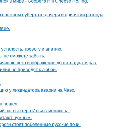
к в мире - Cooper's Hill Cheese Rolling.
 о сложном пубертате дочери и принятии развода
ивее.
усталость, тревогу и апатию.
ы не сможете забыть.
ичивающего изображение до пятнадцати раз.
илия не приводят к любви.
.
цию у ликвидатора аварии на Чаэс.
н пошел.
йского актера Ильи глинникова.
читают нужным.
дороги стоят побеленные русские печи.