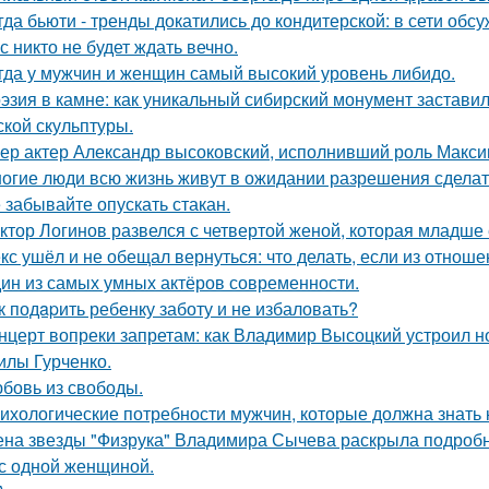
гда бьюти - тренды докатились до кондитерской: в сети обс
с никто не будет ждать вечно.
гда у мужчин и женщин самый высокий уровень либидо.
эзия в камне: как уникальный сибирский монумент заставил
ской скульптуры.
ер актер Александр высоковский, исполнивший роль Максим
огие люди всю жизнь живут в ожидании разрешения сделать
 забывайте опускать стакан.
ктор Логинов развелся с четвертой женой, которая младше е
кс ушёл и не обещал вернуться: что делать, если из отноше
ин из самых умных актёров современности.
к подapить ребенку заботу и не избаловать?
нцерт вопреки запретам: как Владимир Высоцкий устроил 
лы Гурченко.
бовь из свободы.
ихологические потребности мужчин, которые должна знать
на звезды "Физрука" Владимира Сычева раскрыла подробно
 с одной женщиной.