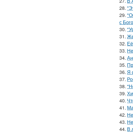
27.
В 
28.
"Э
29.
"О
с Бог
30.
"У
31.
Же
32.
Её
33.
Не
34.
Ан
35.
Пр
36.
Я 
37.
Ро
38.
"Н
39.
Хи
40.
Чт
41.
Ма
42.
Не
43.
Не
44.
В 