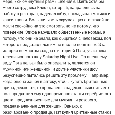
мере, к сиюминутным размышлениям. Взять хотя бы
моего сотрудника Клифа, который, направляясь на
работу в ресторан, надевал юбку, накладывал макияж и
красил ногти. Большая часть окружающих его людей не
могли спокойно на это смотреть, но не потому, что
поведение Клифа нарушало общественные нормы, а
потому, что они не знали, как общаться с человеком, пол
которого представлялся им не вполне понятным. Эта
история во многом сходна с историей Пэта, участника
телевизионного шоу Saturday Night Live. По внешнему
виду Пэта нельзя было определить, является он
мужчиной или женщиной, и другие участники шоу
безуспешно пытались решить эту проблему. Например,
когда он/она зашел в аптеку, чтобы купить бритвенные
принадлежности, то продавец, в надежде выяснить его
пол, предложил ему одновременно станки серебристого
цвета, предназначенные для мужчин, и розового,
предназначенные для женщин. Однако, к
разочарованию продавца, Пэт купил бритвенные станки