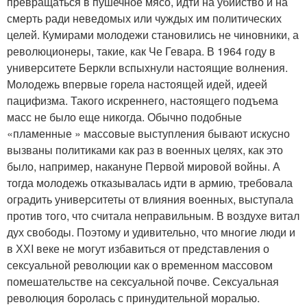
превращаться в пушечное мясо, идти на убийство и на
смерть ради неведомых или чуждых им политических
целей. Кумирами молодежи становились не чиновники, а
революционеры, такие, как Че Гевара. В 1964 году в
университете Беркли вспыхнули настоящие волнения.
Молодежь впервые горела настоящей идей, идеей
пацифизма. Такого искреннего, настоящего подъема
масс не было еще никогда. Обычно подобные
«пламенные » массовые выступления бывают искусно
вызваны политиками как раз в военных целях, как это
было, например, накануне Первой мировой войны. А
тогда молодежь отказывалась идти в армию, требовала
оградить университеты от влияния военных, выступала
против того, что считала неправильным. В воздухе витал
дух свободы. Поэтому и удивительно, что многие люди и
в ХХI веке не могут избавиться от представления о
сексуальной революции как о временном массовом
помешательстве на сексуальной почве. Сексуальная
революция боролась с принудительной моралью.