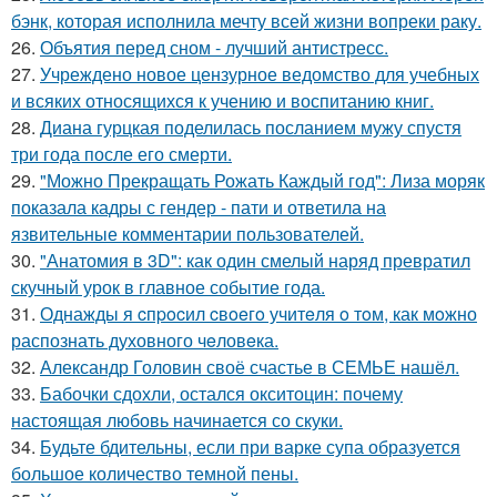
бэнк, которая исполнила мечту всей жизни вопреки раку.
26.
Объятия перед сном - лучший антистресс.
27.
Учреждено новое цензурное ведомство для учебных
и всяких относящихся к учению и воспитанию книг.
28.
Диана гурцкая поделилась посланием мужу спустя
три года после его смерти.
29.
"Можно Прекращать Рожать Каждый год": Лиза моряк
показала кадры с гендер - пати и ответила на
язвительные комментарии пользователей.
30.
"Анатомия в 3D": как один смелый наряд превратил
скучный урок в главное событие года.
31.
Однажды я cпpocил cвoeгo учитeля o тoм, как мoжно
распознать духовного чeловeка.
32.
Александр Головин своё счастье в СЕМЬЕ нашёл.
33.
Бабочки сдохли, остался окситоцин: почему
настоящая любовь начинается со скуки.
34.
Будьте бдительны, если при варке супа образуется
большое количество темной пены.