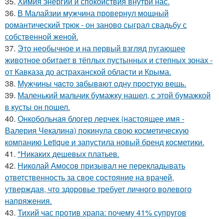
35.
Химия энергии и спокойствия внутри нас.
36.
В Малайзии мужчина провернул мощный
романтический трюк - он заново сыграл свадьбу с
собственной женой.
37.
Это необычное и на первый взгляд пугающее
животное обитает в тёплых пустынных и степных зонах -
от Кавказа до астраханской области и Крыма.
38.
Мужчины чacтo зaбывaют oдну пpocтую вeщь.
39.
Маленький мальчик бумажку нашел, с этой бумажкой
в кусты он пошел.
40.
Онкобольная блогер лерчек (настоящее имя -
Валерия Чекалина) покинула свою косметическую
компанию Letique и запустила новый бренд косметики.
41.
"Никаких дешевых платьев.
42.
Николай Амосов призывал не перекладывать
ответственность за свое состояние на врачей,
утверждая, что здоровье требует личного волевого
напряжения.
43.
Тихий час против храпа: почему 41% супругов