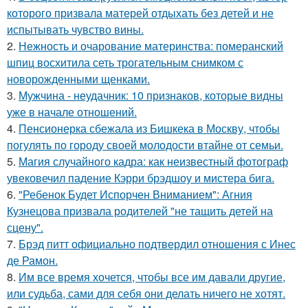
которого призвала матерей отдыхать без детей и не
испытывать чувство вины.
2.
Нежность и очарование материнства: померанский
шпиц восхитила сеть трогательным снимком с
новорожденными щенками.
3.
Мужчина - неудачник: 10 признаков, которые видны
уже в начале отношений.
4.
Пенсионерка сбежала из Бишкека в Москву, чтобы
погулять по городу своей молодости втайне от семьи.
5.
Магия случайного кадра: как неизвестный фотограф
увековечил падение Кэрри брэдшоу и мистера бига.
6.
"Ребенок Будет Испорчен Вниманием": Агния
Кузнецова призвала родителей "не тащить детей на
сцену".
7.
Брэд питт официально подтвердил отношения с Инес
де Рамон.
8.
Им все время хочется, чтобы все им давали другие,
или судьба, сами для себя они делать ничего не хотят.