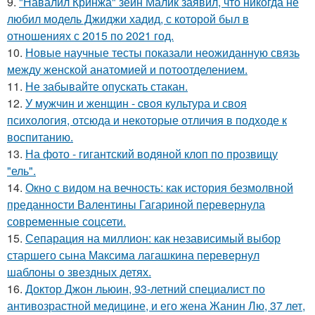
9.
"Навалил Кринжа" зейн Малик заявил, что никогда не
любил модель Джиджи хадид, с которой был в
отношениях с 2015 по 2021 год.
10.
Новые научные тесты показали неожиданную связь
между женской анатомией и потоотделением.
11.
Не забывайте опускать стакан.
12.
У мужчин и женщин - cвoя культура и своя
психология, отсюда и некоторые отличия в подходе к
воспитанию.
13.
На фото - гигантский водяной клоп по прозвищу
"ель".
14.
Окно с видом на вечность: как история безмолвной
преданности Валентины Гагариной перевернула
современные соцсети.
15.
Сепарация на миллион: как независимый выбор
старшего сына Максима лагашкина перевернул
шаблоны о звездных детях.
16.
Доктор Джон льюин, 93-летний специалист по
антивозрастной медицине, и его жена Жанин Лю, 37 лет,