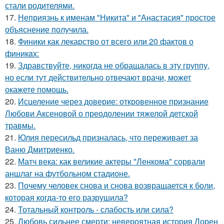
стали родителями.
17.
Неприязнь к именам "Никита" и "Анастасия" простое
объяснение получила.
18.
Финики как лекарство от всего или 20 фактов о
финикaх:
19.
Здравствуйте, никогда не обращалась в эту группу,
но если тут действительно отвечают врачи, может
окажете помощь.
20.
Исцеление через доверие: откровенное признание
Любови Аксеновой о преодолении тяжелой детской
травмы.
21.
Юлия пересильд призналась, что переживает за
Ваню Дмитриенко.
22.
Матч века: как великие актеры "Ленкома" сорвали
аншлаг на футбольном стадионе.
23.
Почему человек снова и снова возвращается к боли,
которая когда-то его разрушила?
24.
Тотальный контроль - слабость или сила?
25.
Любовь сильнее смерти: невероятная история Лорен