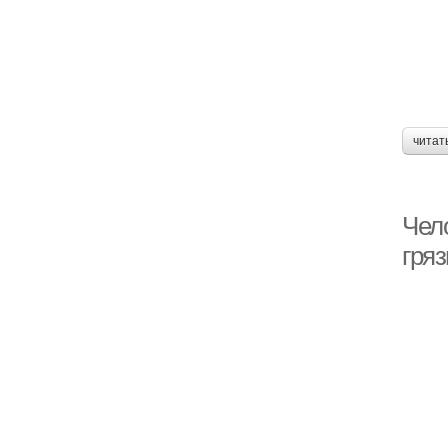
читат
Чел
гряз