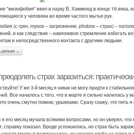
ие "мизофобия" ввел в науку В. Хаммонд в конце 19 века, 
ляющиеся у человека во время частого мытья рук.
обия (с греч. mysos – загрязнение, phobos – страх) – патол
ений, и как следствие – навязчивое стремление избегать 
етам и непосредственного контакта с другими людьми.
ь дальше →
преодолеть страх заразиться: практическ
ствуйте! У же 3-й месяц я никак не могу придти к стабиль
ней. Все началось с того, что в марте я сильно напилась у 
 это очень смутно помню, урывками. Сразу скажу, что пить я
.
 я его месяц мучала всякими вопросами, но он уверял, что 
т, справку показал. Вроде успокоилась, но страх быть зара
 спустя месяц я возвращалась из ночного клуба на такси и