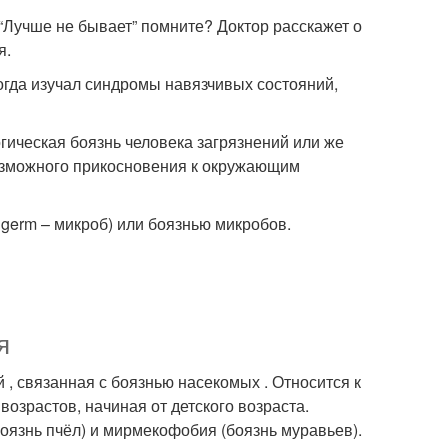
 “Лучше не бывает” помните? Доктор расскажет о
я.
когда изучал синдромы навязчивых состояний,
огическая боязнь человека загрязнений или же
возможного прикосновения к окружающим
 germ – микроб) или боязнью микробов.
я
 связанная с боязнью насекомых . Относится к
озрастов, начиная от детского возраста.
язнь пчёл) и мирмекофобия (боязнь муравьев).