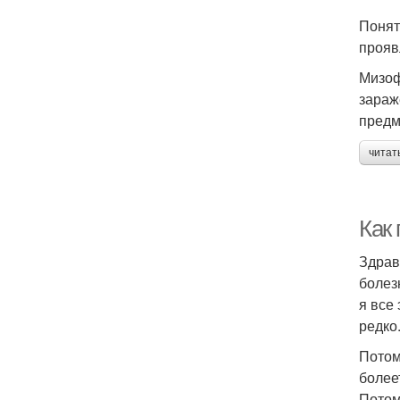
Понят
прояв
Мизоф
зараж
предм
читат
Как 
Здрав
болез
я все
редко
Потом
более
Потом