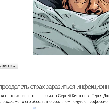
ь дальше →
 преодолеть страх заразиться инфекцио
ня в гостях эксперт — психиатр Сергей Кистенев . Героя Д
р расскажет о его абсолютно реальном недуге с профессион