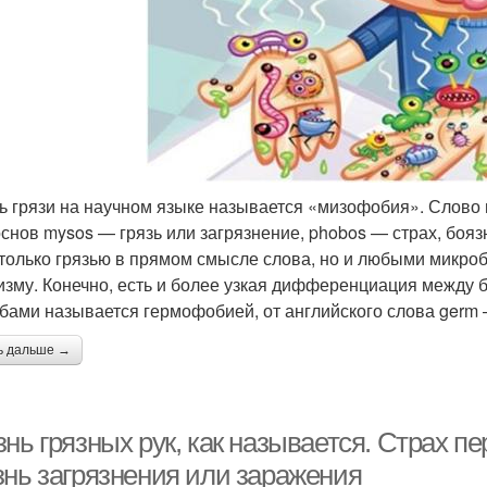
ь грязи на научном языке называется «мизофобия». Слово 
основ mysos — грязь или загрязнение, phobos — страх, боязн
 только грязью в прямом смысле слова, но и любыми микроб
изму. Конечно, есть и более узкая дифференциация между 
бами называется гермофобией, от английского слова germ 
ь дальше →
знь грязных рук, как называется. Страх
знь загрязнения или заражения