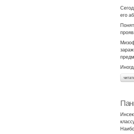
Сегод
его а
Понят
прояв
Мизоф
зараж
предм
Иногд
читат
Пан
Инсек
класс
Наибо