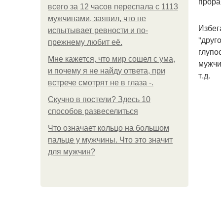
прора
всего за 12 часов переспала с 1113
мужчинами, заявил, что не
Избег
испытывает ревности и по-
"друг
прежнему любит её.
глупо
Мне кажется, что мир сошел с ума,
мужчи
и почему я не найду ответа, при
т.д.
встрече смотрят не в глаза -.
Скучно в постели? Здесь 10
способов развеселиться
Что означает кольцо на большом
пальце у мужчины. Что это значит
для мужчин?