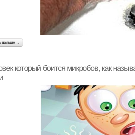
ь дальше →
овек который боится микробов, как назыв
и