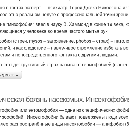
ня в гостях эксперт — психиатр. Героя Джека Николсона из
бсолютно реальном недуге с профессиональной точки зрени
ие "мизофобия" ввел в науку В. Хаммонд в конце 19 века, 
ляющиеся у человека во время частого мытья рук.
обия (с греч. mysos – загрязнение, phobos – страх) – патол
ений, и как следствие – навязчивое стремление избегать 
етам и непосредственного контакта с другими людьми.
а этот деструктивный страх называют гермофобией (с англ.
ь дальше →
ическая боязнь насекомых. Инсектофоби
тофобия или энтомофобия — одна из специфических фобий ,
у зоофобий . Инсектофобии бывают подвержены люди всех в
лее распространённые виды инсектофобии — апифобия (бо