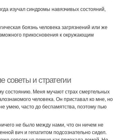
когда изучал синдромы навязчивых состояний,
огическая боязнь человека загрязнений или же
возможного прикосновения к окружающим
ие советы и стратегии
ному состоянию. Меня мучают страх смертельных
малознакомого человека. Он приставал ко мне, но
 не умею, часто до беспамятства, поэтому пью
ничего не было между нами, что он ничем не
женной вич и гепатитом подсознательно сидел.
 тоже совсем не помню как приехала домой. Но