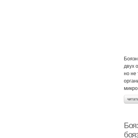
Боязн
двух 
но не
орган
микро
читат
Боя
боя