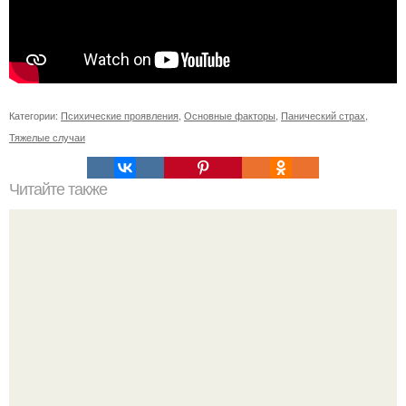
Категории:
Психические проявления
,
Основные факторы
,
Панический страх
,
Тяжелые случаи
Читайте также
Можно ли носить кольцо на безымянном пальце правой
руки незамужней девушке