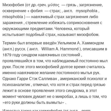
Мизофобия (от др.-греч. μύσος — грязь , загрязнение,
осквернение + фобия — страх; , англ. mysophobia ,
misophobia ) — навязчивый страх загрязнения либо
заражения , стремление избежать соприкосновения с
окружающими предметами. Человека, который
испытывает подобный страх, называют мизофобом.
Термин был впервые введён Уильямом А. Хаммондом
(англ.) русск. ( англ. William A. Hammond )
, описавшим в
1879 году синдром навязчивых состояний ,
проявлявшийся в том, что наблюдаемый постоянно мыл
руки. После этого мизофобией долгое время считалось
именно навязчивое желание постоянного мытья рук.
Однако Гарри Стэк Салливан , американский психолог и
психоаналитик , отмечал, что хотя и страх перед грязью
лежит в основе проявления этого синдрома, в этот
момент человек думает не о микробах, а лишь о том, что
«его руки должны быть вымыты»
.
Известна также как гермофобия (от англ. germ —