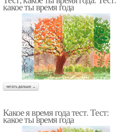
Тест на уровень
Тест на коэффициент
какое ты время года
Психологические тесты
Тесты на личность
Тесты для детей
Интересные тесты
читать дальше →
Тест на отношения
Тест по теме
Какое я время года тест. Тест:
какое ты время года
Тест на межличностные
Тест на тип
отношения