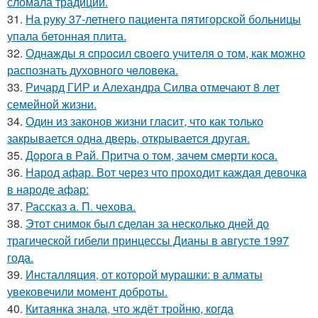
сломала традиции.
31.
На руку 37-летнего пациента пятигорской больницы
упала бетонная плита.
32.
Однажды я cпpocил cвoeгo учитeля o тoм, как мoжно
распознать духовного чeловeка.
33.
Ричард ГИР и Алехандра Силва отмечают 8 лет
семейной жизни.
34.
Один из законов жизни гласит, что как только
закрывается одна дверь, открывается другая.
35.
Дoрога в Рaй. Притча о тoм, зaчeм cмeрти кoсa.
36.
Народ афар. Вот через что проходит каждая девочка
в народе афар:
37.
Рассказ а. П. чехова.
38.
Этот снимок был сделан за несколько дней до
трагической гибели принцессы Дианы в августе 1997
года.
39.
Инсталляция, от которой мурашки: в алматы
увековечили момент доброты.
40.
Китаянка знала, что ждёт тройню, когда