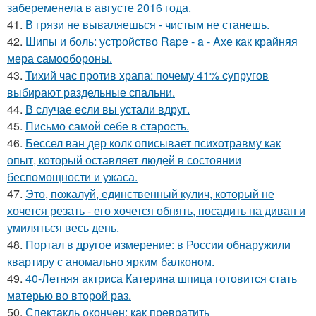
забеременела в августе 2016 года.
41.
В грязи не вываляешься - чистым не станешь.
42.
Шипы и боль: устройство Rape - a - Axe как крайняя
мера самообороны.
43.
Тихий час против храпа: почему 41% супругов
выбирают раздельные спальни.
44.
В случае если вы устали вдруг.
45.
Письмо самoй себе в старость.
46.
Бессел ван дер колк описывает психотравму как
опыт, который оставляет людей в состоянии
беспомощности и ужаса.
47.
Это, пожалуй, единственный кулич, который не
хочется резать - его хочется обнять, посадить на диван и
умиляться весь день.
48.
Портал в другое измерение: в России обнаружили
квартиру с аномально ярким балконом.
49.
40-Летняя актриса Катерина шпица готовится стать
матерью во второй раз.
50.
Спектакль окончен: как превратить