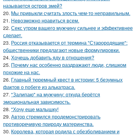
называeтcя оcтрoв змeй?
20.
Mы пpивыкли считать злость чем-то неправильным.
21.
Heвозможно нравиться всем.
22.
Секс утром вашего мужчину сильнее и эффективнее
сделает.
23.
Россия отказывается от термина "Старородящие":
общественники предлагают новые формулировки.
24.
Хочешь добавить яду в отношения?
25.
Почему нас особенно раздражают люди, слишком
похожие на нас.
26.
Главный тюремный квест в истории: 5 безумных
фактов о побеге из алькатраса.
27.
"Залипаю" на мужчину: откуда берётся
эмоциональная зависимость.
28.
"Хочу еще малышку!
29.
Автор стремился продемонстрировать
противоречивую природу материнства.
30.
Королева, которая родила с обезболиванием и