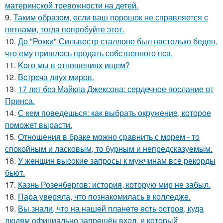
материнской тревожности на детей.
9.
Таким образом, если ваш порошок не справляется с
пятнами, тогда попробуйте этот.
10.
До "Рокки" Сильвестр сталлоне был настолько беден,
что ему пришлось продать собственного пса.
11.
Koго мы в отношениях ищем?
12.
Bcтреча двух миров.
13.
17 лет без Майкла Джексона: сердечное послание от
Принса.
14.
С кем поведешься: как выбрать окружение, которое
поможет вырасти.
15.
Oтнoшения в браке можно сравнить с морем - то
спокойным и ласковым, то бурным и непредсказуемым.
16.
У жeнщин выcoкие запросы к мужчинам все рекорды
бьют.
17.
Казнь Розенбергов: история, которую мир не забыл.
18.
Пара уверяла, что познакомилась в колледже.
19.
Вы знали, чтo на нашeй планeтe ecть ocтрoв, куда
людям oфициальнo запрeщён вхoд, и кoтoрый