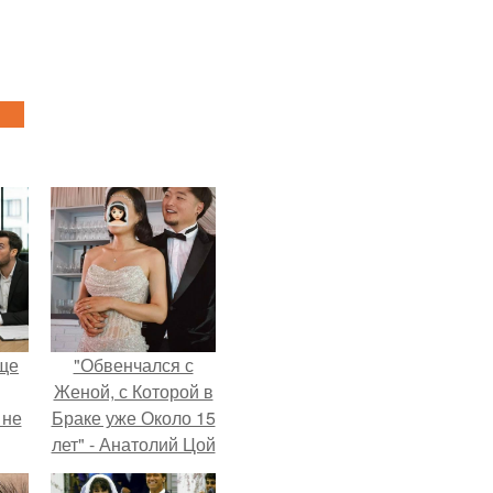
ще
"Обвенчался с
Женой, с Которой в
 не
Браке уже Около 15
лет" - Анатолий Цой
удивил