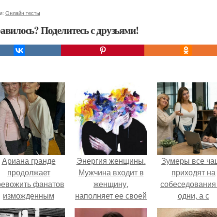
и:
Онлайн тесты
авилось? Поделитесь с друзьями!
Ариана гранде
Энергия женщины.
Зумеры все ча
продолжает
Мужчина входит в
приходят на
ревожить фанатов
женщину,
собеседования
изможденным
наполняет ее своей
одни, а с
Видом.
сексуальной
родителями,