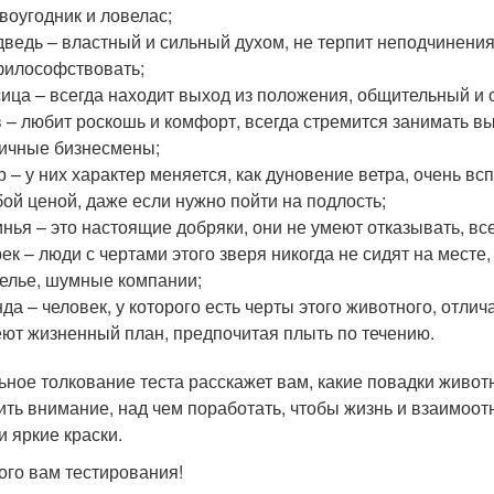
воугодник и ловелас;
ведь – властный и сильный духом, не терпит неподчинения
илософствовать;
ица – всегда находит выход из положения, общительный и о
 – любит роскошь и комфорт, всегда стремится занимать вы
ичные бизнесмены;
р – у них характер меняется, как дуновение ветра, очень в
ой ценой, даже если нужно пойти на подлость;
нья – это настоящие добряки, они не умеют отказывать, вс
ек – люди с чертами этого зверя никогда не сидят на месте,
елье, шумные компании;
да – человек, у которого есть черты этого животного, отли
ют жизненный план, предпочитая плыть по течению.
ьное толкование теста расскажет вам, какие повадки живот
ить внимание, над чем поработать, чтобы жизнь и взаимоо
и яркие краски.
ого вам тестирования!