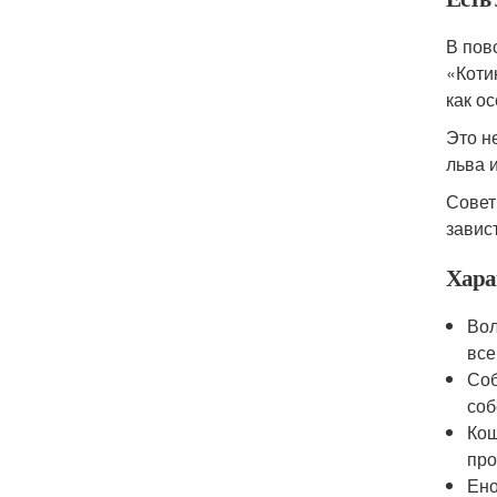
В пов
«Коти
как ос
Это н
льва 
Совет
завис
Хара
Вол
все
Соб
соб
Кош
про
Ено