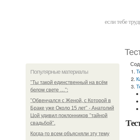
если тебе труд
Тес
Сод
Т
Популярные материалы
К
"Ты такой единственный на всём
Т
белом свете …":
"Обвенчался с Женой, с Которой в
Браке уже Около 15 лет" - Анатолий
Цой удивил поклонников "тайной
Тес
свадьбой".
Когда-то всем объясняли эту тему