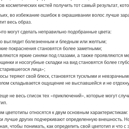
ов косметических кистей получить тот самый результат, кот
тьих, во избежание ошибок в окрашивании волос лучше заран
тит весь образ.
 что могут сделать неправильно подобранные цвета:
о выглядит болезненным и бледным или желтым;
кие покраснения становятся более заметными;
вляются яркие синяки под глазами, а также проявляются ме
щинки и носогубные складки на вид становятся более глубо
старившегося лица»;
осы теряют свой блеск, становятся тусклыми и невзрачным
елом складывается ощущение не выспавшейся и не отдохн
 еще не весь список тех «приключений», которые могут случи
тип.
ом цветотипы относятся к двум основным характеристикам:
ки лучше других подчеркивают определенную внешность. Но
ная, чтобы понимать, как определить свой цветотип и что с 