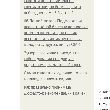
слишком просто: миллионы
сперматозоидов бегут к цели, а
побеждает самый быстрый.
66-Летний житель Подмосковья
после тяжёлой болезни полностью
потерял потенцию, но решил
восстановить интимную жизнь с
молодой супругой, пишут СМИ.
Зумеры все чаще приходят на
собеседования не одни, а с
родителями, жалуются эйчары.
Самая известная кудрявая голова
голливуда - николь кидман.
Как правильно принимать
Индив
Дюфастон: Рекомендации врачей
завис
тому 
челов