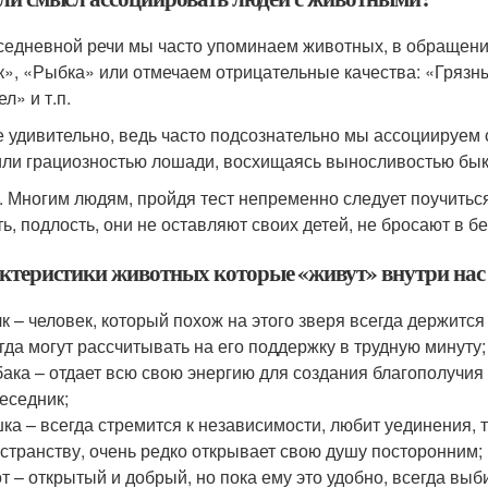
седневной речи мы часто упоминаем животных, в обращении
к», «Рыбка» или отмечаем отрицательные качества: «Грязны
ел» и т.п.
е удивительно, ведь часто подсознательно мы ассоциируем
или грациозностью лошади, восхищаясь выносливостью бык
. Многим людям, пройдя тест непременно следует поучиться
ть, подлость, они не оставляют своих детей, не бросают в б
ктеристики животных которые «живут» внутри нас
к – человек, который похож на этого зверя всегда держится
гда могут рассчитывать на его поддержку в трудную минуту;
ака – отдает всю свою энергию для создания благополучия
еседник;
ка – всегда стремится к независимости, любит уединения, 
странству, очень редко открывает свою душу посторонним;
т – открытый и добрый, но пока ему это удобно, всегда вы