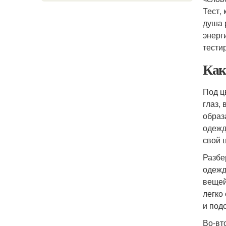
Тест,
душа 
энерг
тести
Как
Под ц
глаз, 
образ
одежд
свой 
Разбе
одежд
вещей
легко
и под
Во-вт