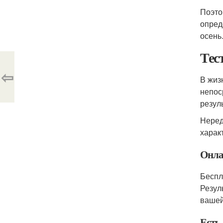
Поэто
опред
осень
Тес
⇦
В жиз
непос
резул
Неред
харак
Онла
Беспл
Резул
вашей
Есть