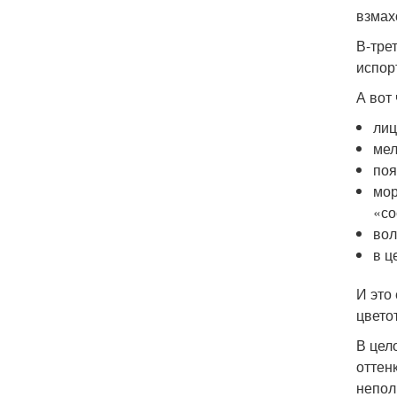
взмах
В-тре
испор
А вот
лиц
мел
поя
мор
«со
вол
в ц
И это
цвето
В цел
оттен
непол