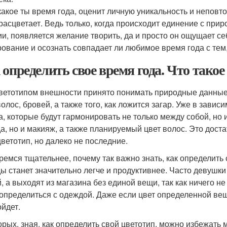
 какое ты время года, оценит личную уникальность и неповто
расцветает. Ведь только, когда происходит единение с прир
ии, появляется желание творить, да и просто он ощущает с
рование и осознать совпадает ли любимое время года с тем,
 определить свое время года. Что такое
ветотипом внешности принято понимать природные данные 
волос, бровей, а также того, как ложится загар. Уже в зави
а, которые будут гармонировать не только между собой, но 
а, но и макияж, а также планируемый цвет волос. Это дост
цветотип, но далеко не последние.
ремся тщательнее, почему так важно знать, как определить
ы станет значительно легче и продуктивнее. Часто девушк
, а выходят из магазина без единой вещи, так как ничего н
 определиться с одеждой. Даже если цвет определенной вещи
ойдет.
орых, зная, как определить свой цветотип, можно избежать 