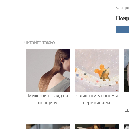
Категори
Понр
Читайте также
Мужской взгляд на
Слишком много мы
женщину.
пеpеживаем.
т