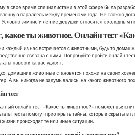
му в свое время специалистами в этой сфере была разрабо
еленную параллель между временами года. Не сложно догадат
. Условно зимние и летние девушки относятся к холодным п
т, какое ты животное. Онлайн тест «Как
ни каждый из нас встречается с животными, будь то домашн
редственно связана с ними. Попробуйте пройти онлайн тест
ьтаты наверняка вас удивят.
ко, домашние животные становятся похожи на своих хозяев
тер. А вы никогда не задумывались, на какого животного по
йн тест
атный онлайн тест «Какое ты животное?» поможет выяснить
ьтаты теста помогут приоткрыть тайны, которые скрыты в г
 жизни происходят те или иные ситуации.
 ли смысл ассоциировать людей с животными?