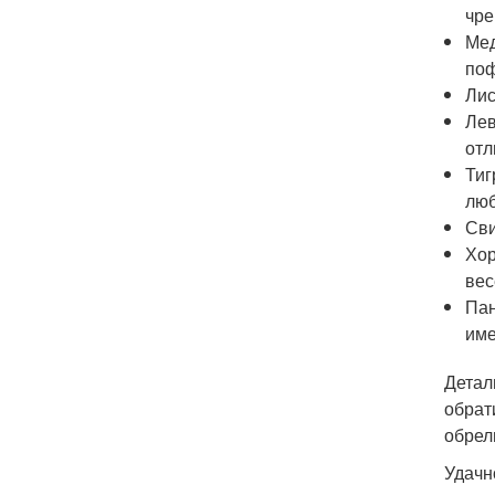
чре
Мед
поф
Лис
Лев
отл
Тиг
люб
Сви
Хор
вес
Пан
име
Детал
обрат
обрел
Удачн