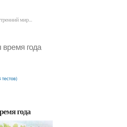
утренний мир...
ы время года
 тестов)
время года