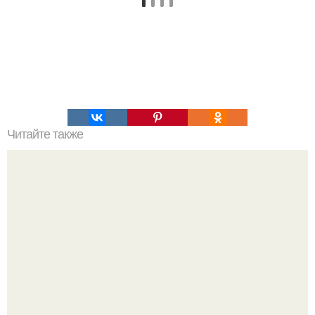
Читайте также
Как изучить психологию самостоятельно с нуля.
Изучение психологии: основы в книгах и база знаний