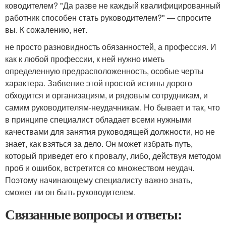
ководителем? "Да разве не каждый квалифицированный
работник способен стать руководителем?" — спросите
вы. К сожалению, нет.
не просто разн­овидность обязанностей, а профессия. И
как к любой про­фессии, к ней нужно иметь
определенную предрасполо­женность, особые черты
характера. Забвение этой простой истины дорого
обходится и орга­низациям, и рядовым сотрудникам, и
самим руководите­лям-неудачникам. Но бывает и так, что
в принципе специ­алист обладает всеми нужными
качествами для занятия руководящей должности, но не
знает, как взяться за дело. Он может избрать путь,
который приведет его к провалу, либо, действуя методом
проб и ошибок, встретится со мно­жеством неудач.
Поэтому начинающему специалисту важ­но знать,
сможет ли он быть руководителем.
Связанные вопросы и ответы: