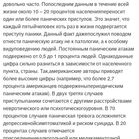
довольно часто. Попоследним данным в течение всей
жизни около 10 – 20 процентов населенияпереносит
один или более панических приступов. Это значит, что
каждый пятыйчеловек хоть раз в жизни подвергается
приступу паники. Данный факт дажепослужил поводом
отнести паническую атаку не к патологии, а к особому
видуповедению людей. Постоянным паническим атакам
подвержено от 0,5 до 1 процента людей. Однакоданные
цифра сильно разниться в зависимости от населенного
пункта, страны. Так,американские авторы приводят
более высокие цифры (например, что более 2,7
процента американцев подверженыпериодическим
паническим атакам). В двух третях случаев
приступыпаники сочетаются с другими расстройствами
невротического или психотическогоуровня. В 70
процентов случаев паническая тревога осложняется
депрессивнойсимптоматикой и риском суицида. В 20
процентах случаев отмечается
присоединениеалкогольной или медикаментозной