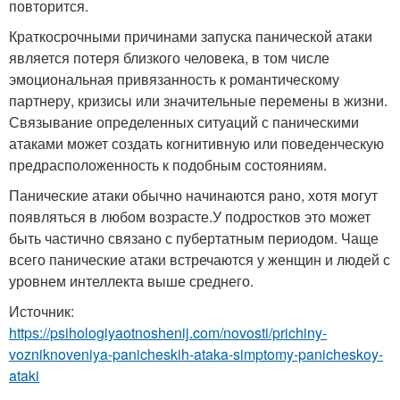
повторится.
Краткосрочными причинами запуска панической атаки
является потеря близкого человека, в том числе
эмоциональная привязанность к романтическому
партнеру, кризисы или значительные перемены в жизни.
Связывание определенных ситуаций с паническими
атаками может создать когнитивную или поведенческую
предрасположенность к подобным состояниям.
Панические атаки обычно начинаются рано, хотя могут
появляться в любом возрасте.
У подростков это может
быть частично связано с пубертатным периодом. Чаще
всего панические атаки встречаются у женщин и людей с
уровнем интеллекта выше среднего.
Источник:
https://psihologiyaotnoshenij.com/novosti/prichiny-
vozniknoveniya-panicheskih-ataka-simptomy-panicheskoy-
ataki