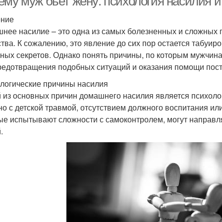
ему муж бьет жену: психология насилия 
ение
нее насилие – это одна из самых болезненных и сложных 
тва. К сожалению, это явление до сих пор остается табуир
ных секретов. Однако понять причины, по которым мужчина
редотвращения подобных ситуаций и оказания помощи пос
логические причины насилия
 из основных причин домашнего насилия является психолог
но с детской травмой, отсутствием должного воспитания ил
ые испытывают сложности с самоконтролем, могут направля
.