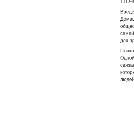
Поч
Введ
Домаш
общес
семей
для п
Психо
Одной
связа
котор
людей