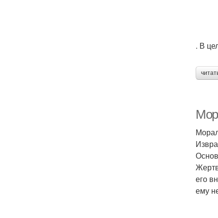
. В ц
читат
Мор
Морал
Извра
Основ
Жертв
его в
ему н