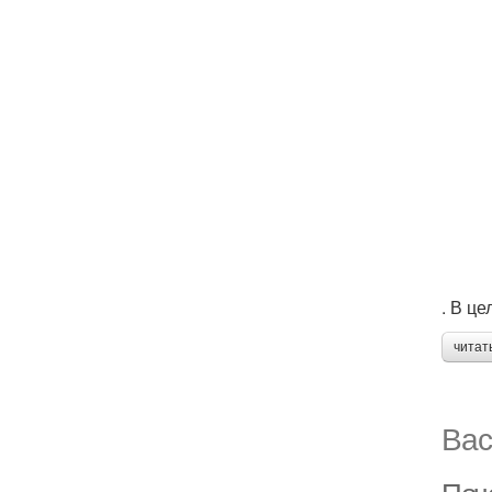
. В ц
читат
Вас