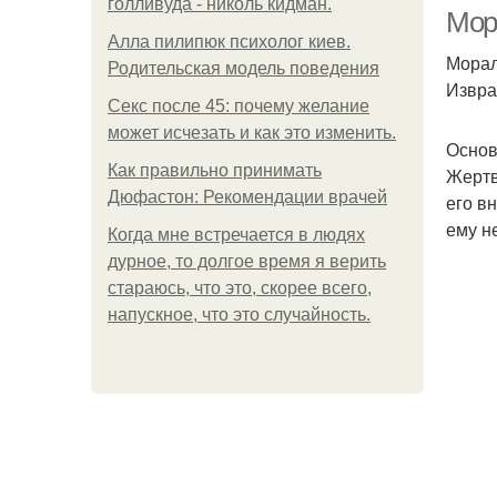
голливуда - николь кидман.
Мор
Алла пилипюк психолог киев.
Морал
Родительская модель поведения
Извра
Секс после 45: почему желание
может исчезать и как это изменить.
Основ
Как правильно принимать
Жертв
Дюфастон: Рекомендации врачей
его в
ему н
Когда мне встречается в людях
дурное, то долгое время я верить
стараюсь, что это, скорее всего,
напускное, что это случайность.