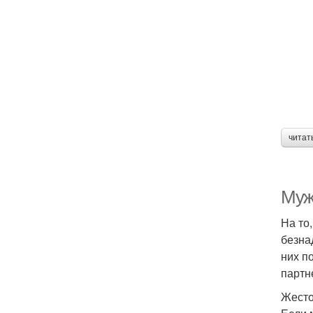
читат
Муж
На то
безна
них п
партн
Жесто