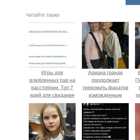
Читайте также
Игры для
Ариана гранде
влюбленных пар на
продолжает
П
расстоянии. Топ 7
тревожить фанатов
идей для свидания
изможденным
п
на расстоянии
Видом.
м