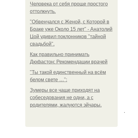
Человека от себя проще простого
оттолкнуть.
"Обвенчался с Женой, с Которой в
Браке уже Около 15 лет" - Анатолий
Цой удивил поклонников "тайной
свадьбой".
Как правильно принимать
Дюфастон: Рекомендации врачей
"Ты такой единственный на всём
белом свете …":
Зумеры все чаще приходят на
собеседования не одни, а с
родителями, жалуются эйчары.
.