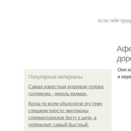
если тебе труд
Афе
дор
Они х
и евр
Популярные материалы
Самая известная кудрявая голова
голливуда - николь кидман.
Когда-то всем объясняли эту тему
слишком просто: миллионы
сперматозоидов бегут к цели, а
побеждает самый быстрый.