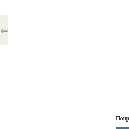
⇦
Понр