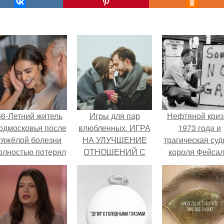
66-Летний житель
Игры для пар
Нефтяной криз
одмосковья после
влюбленных. ИГРА
1973 года и
тяжёлой болезни
НА УЛУЧШЕНИЕ
трагическая суд
олностью потерял
ОТНОШЕНИЙ С
короля Фейсал
потенцию, но
ЛЮБИМЫМ
решил
восстановить
интимную жизнь с
олодой супругой,
пишут СМИ.