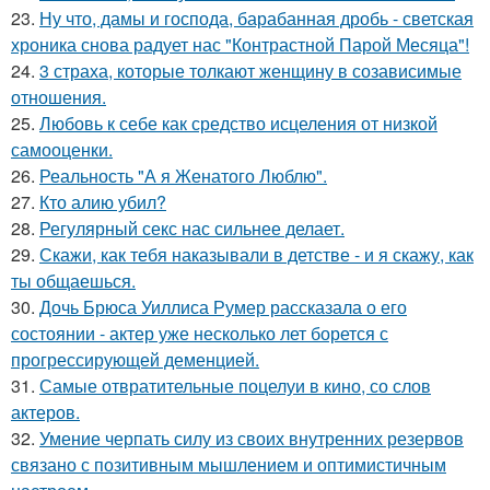
23.
Ну что, дамы и господа, барабанная дробь - светская
хроника снова радует нас "Контрастной Парой Месяца"!
24.
3 страха, которые толкают женщину в созависимые
отношения.
25.
Любовь к себе как средство исцеления от низкой
самооценки.
26.
Реальность "А я Женатого Люблю".
27.
Кто алию убил?
28.
Регулярный секс нас сильнее делает.
29.
Скажи, как тебя наказывали в детстве - и я скажу, как
ты общаешься.
30.
Дочь Брюса Уиллиса Румер рассказала о его
состоянии - актер уже несколько лет борется с
прогрессирующей деменцией.
31.
Самые отвратительные поцелуи в кино, со слов
актеров.
32.
Умение черпать силу из своих внутренних резервов
связано с позитивным мышлением и оптимистичным