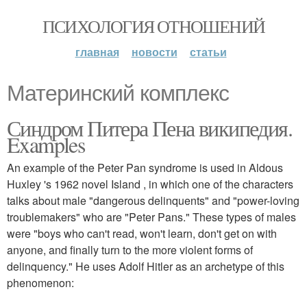
ПСИХОЛОГИЯ ОТНОШЕНИЙ
главная
новости
статьи
Материнский комплекс
Синдром Питера Пена википедия.
Examples
An example of the Peter Pan syndrome is used in Aldous
Huxley 's 1962 novel Island , in which one of the characters
talks about male "dangerous delinquents" and "power-loving
troublemakers" who are "Peter Pans." These types of males
were "boys who can't read, won't learn, don't get on with
anyone, and finally turn to the more violent forms of
delinquency." He uses Adolf Hitler as an archetype of this
phenomenon: