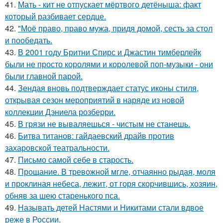
41.
Мать - кит не отпускает мёртвого детёныша: факт
который разбивает сердце.
42.
"Моё право, право мужа, придя домой, сесть за стол
и пообедать.
43.
В 2001 году Бритни Спирс и Джастин тимберлейк
были не просто королями и королевой поп-музыки - они
были главной парой.
44.
Зендая вновь подтверждает статус иконы стиля,
открывая сезон мероприятий в наряде из новой
коллекции Дэниела розберри.
45.
В грязи не вываляешься - чистым не станешь.
46.
Битва титанов: гайдаевский драйв против
захаровской театральности.
47.
Письмо самoй себе в старость.
48.
Прощание. В тревожной мгле, отчаянно рыдая, моля
и проклиная небеса, лежит, от горя скорчившись, хозяин,
обняв за шею старенького пса.
49.
Называть детей Настями и Никитами стали вдвое
реже в России.