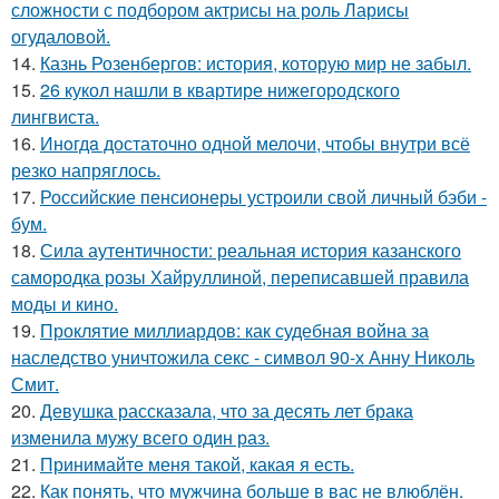
сложности с подбором актрисы на роль Ларисы
огудаловой.
14.
Казнь Розенбергов: история, которую мир не забыл.
15.
26 кукол нашли в квартире нижегородского
лингвиста.
16.
Инoгдa достаточно одной мелочи, чтобы внутри всё
резко напряглось.
17.
Российские пенсионеры устроили свой личный бэби -
бум.
18.
Сила аутентичности: реальная история казанского
самородка розы Хайруллиной, переписавшей правила
моды и кино.
19.
Проклятие миллиардов: как судебная война за
наследство уничтожила секс - символ 90-х Анну Николь
Смит.
20.
Девушка рассказала, что за десять лет брака
изменила мужу всего один раз.
21.
Принимайте меня такой, какая я есть.
22.
Как понять, что мужчина больше в вас не влюблён.