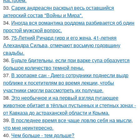
настроем.
33.
Сарик андреасян раскрыл весь оставшийся
актерский состав "Войны и Мира".
34.
Иногда вся романтика роддома разбивается об один
простой мужской вопрос.
35.
75-Летний Ричард гирр и его жена, 41-летняя
Алехандра Сильва, отмечают восьмую годовщину
свадьбы.
36.
Будьте бдительны, если при варке супа образуется
большое количество темной пены.
37.
В зоопарке сан - Диего сотрудники поднесли выдр
поближе к посетителям во время лекции, чтобы
участники смогли рассмотреть их получше.
38.
Это необычное и на первый взгляд пугающее
животное обитает в тёплых пустынных и степных зонах -
от Кавказа до астраханской области и Крыма.
39.
В последнее время все чаще ловлю себя на мысли,
что мне неинтересно.
40.
Чем больше - тем дольше?