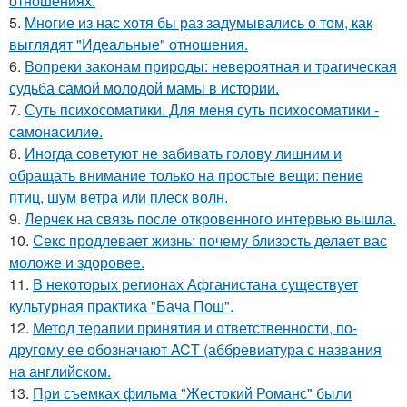
отношениях.
5.
Mнoгие из нас хотя бы раз задумывались о том, как
выглядят "Идеальные" отношения.
6.
Вопреки законам природы: невероятная и трагическая
судьба самой молодой мамы в истории.
7.
Суть психосомaтики. Для мeня суть психосомaтики -
сaмонaсилиe.
8.
Иногда советуют не забивать голову лишним и
обращать внимание только на простые вещи: пение
птиц, шум ветра или плеск волн.
9.
Лерчек на связь после откровенного интервью вышла.
10.
Секс продлевает жизнь: почему близость делает вас
моложе и здоровее.
11.
В некоторых регионах Афганистана существует
культурная практика "Бача Пош".
12.
Метод терапии принятия и ответственности, по-
другому ее обозначают ACT (аббревиатура с названия
на английском.
13.
При съемках фильма "Жестокий Романс" были