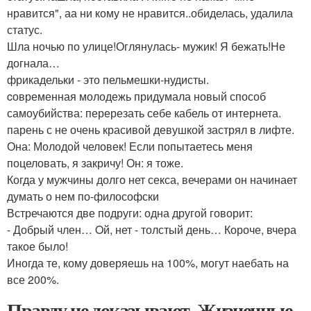
нравится", аа ни кому не нравится..обиделась, удалила
статус.
Шла ночью по улице!Оглянулась- мужик! Я бежать!Не
догнала…
фрикадельки - это пельмешки-нудисты.
cовременная молодежь придумала новый способ
самоубийства: перерезать себе кабель от интернета.
парень с не очень красивой девушкой застрял в лифте.
Она: Молодой человек! Если попытаетесь меня
поцеловать, я закричу! Он: я тоже.
Когда у мужчины долго нет секса, вечерами он начинает
думать о нем по-философски
Встречаются две подруги: одна другой говорит:
- Добрый член… Oй, нет - толстый день… Короче, вчера
такое было!
Иногда те, кому доверяешь на 100%, могут наебать на
все 200%.
Правду не доказывают. Жизненные