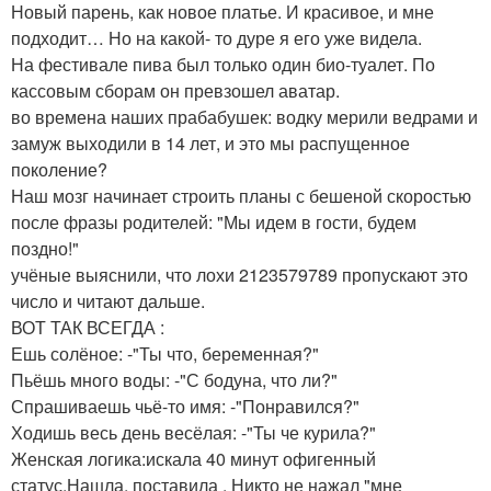
Новый парень, как новое платье. И красивое, и мне
подходит… Но на какой- то дуре я его уже видела.
На фестивале пива был только один био-туалет. По
кассовым сборам он превзошел аватар.
во времена наших прабабушек: водку мерили ведрами и
замуж выходили в 14 лет, и это мы распущенное
поколение?
Наш мозг начинает строить планы с бешеной скоростью
после фразы родителей: "Мы идем в гости, будем
поздно!"
учёные выяснили, что лохи 2123579789 пропускают это
число и читают дальше.
ВОТ ТАК ВСЕГДА :
Ешь солёное: -"Ты что, беременная?"
Пьёшь много воды: -"С бодуна, что ли?"
Спрашиваешь чьё-то имя: -"Понравился?"
Ходишь весь день весёлая: -"Ты че курила?"
Женская логика:искала 40 минут офигенный
статус.Нашла, поставила . Никто не нажал "мне