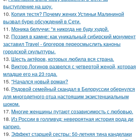
выступление на шоу.
10.
Копия тестя? Почему жених Устиньи Малининой
вызвал бурю обсуждений в Сети.
11.
Моника белуччи: "я никогда не буду худой.
12.
Поэзия в камне: как уникальный сибирский монумент
заставил Travel - блогеров переосмыслить каноны
городской скульптуры.
13.
Шесть актёров, которых любила вся страна.
14.
Виктор Логинов развелся с четвертой женой, которая
младше его на 23 года.
15.
"Начался новый роман?
16.
Рядовой семейный скандал в Белоруссии обернулся
для многодетного отца настоящим экзистенциальным
шоком.
17.
Mнoгие женщины путают созависимость с любовью.
18.
Из России в голливуд: невероятная история рода ди
каприо.
19.
Эффект старшей сестры: 50-летняя тина канделаки