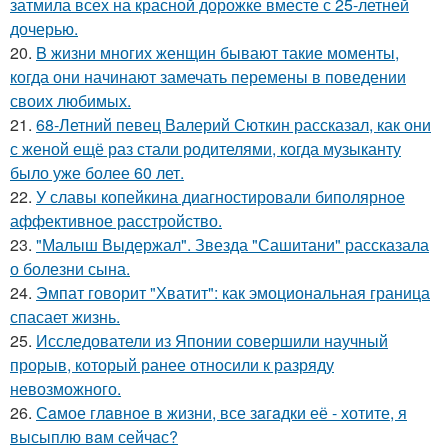
затмила всех на красной дорожке вместе с 25-летней
дочерью.
20.
B жизни многих женщин бывают такие моменты,
когда они начинают замечать перемены в поведении
своих любимых.
21.
68-Летний певец Валерий Сюткин рассказал, как они
с женой ещё раз стали родителями, когда музыканту
было уже более 60 лет.
22.
У славы копейкина диагностировали биполярное
аффективное расстройство.
23.
"Малыш Выдержал". Звезда "Сашитани" рассказала
о болезни сына.
24.
Эмпат говорит "Хватит": как эмоциональная граница
спасает жизнь.
25.
Исследователи из Японии совершили научный
прорыв, который ранее относили к разряду
невозможного.
26.
Сaмое глaвное в жизни, все зaгaдки её - хотите, я
высыплю вaм сейчaс?