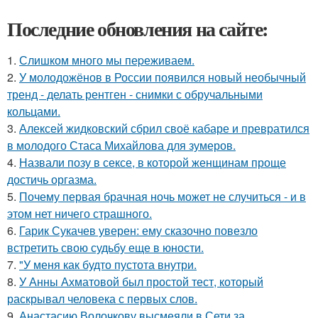
Последние обновления на сайте:
1.
Слишком много мы пеpеживаем.
2.
У молодожёнов в России появился новый необычный
тренд - делать рентген - снимки с обручальными
кольцами.
3.
Алексей жидковский сбрил своё кабаре и превратился
в молодого Стаса Михайлова для зумеров.
4.
Назвали позу в сексе, в которой женщинам проще
достичь оргазма.
5.
Почему первая брачная ночь может не случиться - и в
этом нет ничего страшного.
6.
Гарик Сукачев уверен: ему сказочно повезло
встретить свою судьбу еще в юности.
7.
"У меня как будто пустота внутри.
8.
У Анны Ахматовой был простой тест, который
раскрывал человека с первых слов.
9.
Анастасию Волочкову высмеяли в Сети за