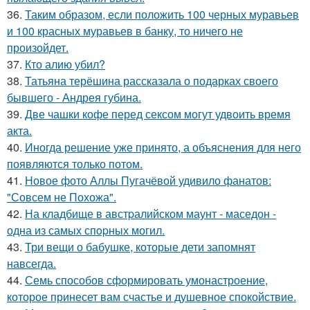
36.
Таким образом, если положить 100 черных муравьев
и 100 красных муравьев в банку, то ничего не
произойдет.
37.
Кто алию убил?
38.
Татьяна терёшина рассказала о подарках своего
бывшего - Андрея губина.
39.
Две чашки кофе перед сексом могут удвоить время
акта.
40.
Иногда решение уже принято, а объяснения для него
появляются только потом.
41.
Новое фото Аллы Пугачёвой удивило фанатов:
"Совсем не Похожа".
42.
На кладбище в австpалийском маунт - маседон -
одна из самых спopных могил.
43.
Три вещи о бабушке, которые дети запомнят
навсегда.
44.
Семь способов сформировать умонастроение,
которое принесет вам счастье и душевное спокойствие.