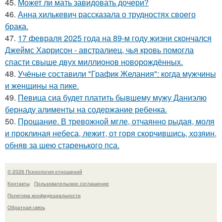
45.
Может ли мать завидовать дочери?
46.
Анна хилькевич рассказала о трудностях своего
брака.
47.
17 февраля 2025 года на 89-м году жизни скончался
Джеймс Харрисон - австралиец, чья кровь помогла
спасти свыше двух миллионов новорождённых.
48.
Учёные составили "График Желания": когда мужчины
и женщины на пике.
49.
Певица сиа будет платить бывшему мужу Даниэлю
бернаду алименты на содержание ребенка.
50.
Прощание. В тревожной мгле, отчаянно рыдая, моля
и проклиная небеса, лежит, от горя скорчившись, хозяин,
обняв за шею старенького пса.
© 2026 Психология отношений
Контакты
Пользовательское соглашение
Политика конфидециальности
Обратная связь