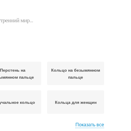
утренний мир...
Перстень на
Кольцо на безымянном
ымянном пальце
пальце
учальное кольцо
Кольца для женщин
Показать все
Кольца в разных
учальные кольца