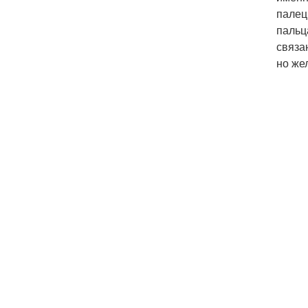
палец
пальц
связа
но же