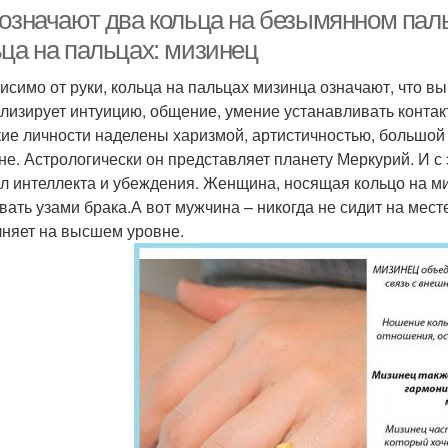
 означают два кольца на безымянном паль
ьца на пальцах: мизинец
исимо от руки, кольца на пальцах мизинца означают, что в
Золотое кольцо
Кольца в исламе
лизирует интуицию, общение, умение устанавливать контакт
указ
кие личности наделены харизмой, артистичностью, большой
не. Астрологически он представляет планету Меркурий. И с 
л интеллекта и убеждения. Женщина, носящая кольцо на миз
ужчины на разных
Серебряное кольцо
С
вать узами брака.А вот мужчина – никогда не сидит на мест
пальцах
няет на высшем уровне.
Рука на безымянном
Коль
Кольцо на левой
пальце
Кольца на указательном
казательный палец
пальце
опре