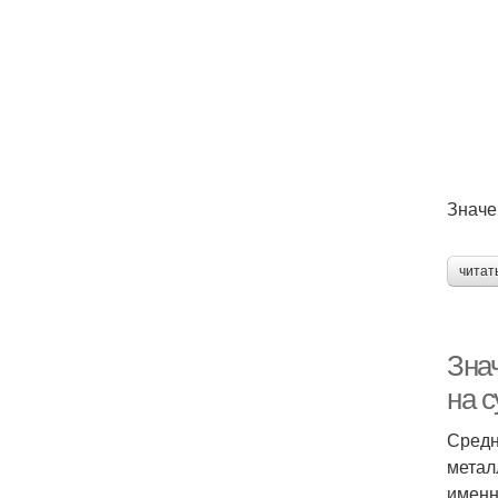
Ко
Значе
читат
Знач
на с
Средн
метал
именн