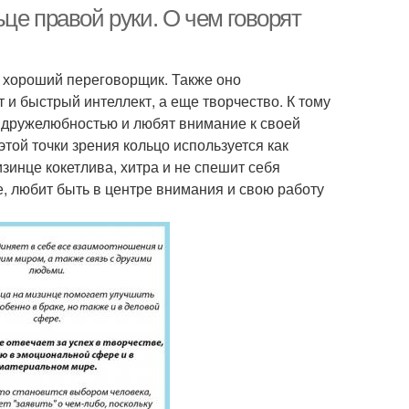
странах
це правой руки. О чем говорят
ы хороший переговорщик. Также оно
Кольцо на
Кольцо на среднем
 и быстрый интеллект, а еще творчество. К тому
ательном пальце
пальце
 дружелюбностью и любят внимание к своей
этой точки зрения кольцо используется как
инце кокетлива, хитра и не спешит себя
редний палец
Кольцо до свадьбы
е, любит быть в центре внимания и свою работу
ца на безымянном
Палец до свадьбы
пальце
Кольцо на
Палец в россии
делённом пальце