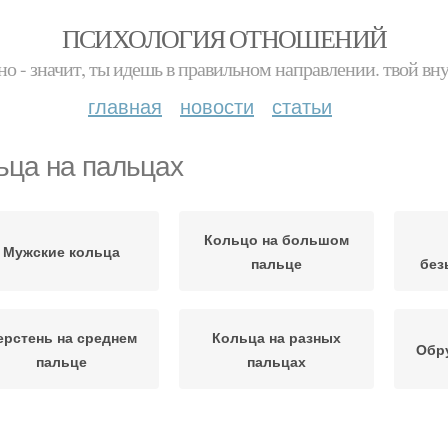
ПСИХОЛОГИЯ ОТНОШЕНИЙ
но - значит, ты идешь в правильном направлении. твой вн
главная
новости
статьи
ьца на пальцах
Кольцо на большом
Мужские кольца
пальце
без
ерстень на среднем
Кольца на разных
Обр
пальце
пальцах
Кольцо на мизинце
Большой палец
Обр