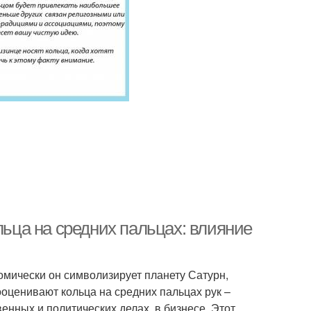
ольца на руках
Кольца на правой руке
Кольца на
деленных пальцах
льца на средних пальцах: влияние
мически он символизирует планету Сатурн,
оценивают кольца на средних пальцах рук –
нных и политических делах, в бизнесе. Этот