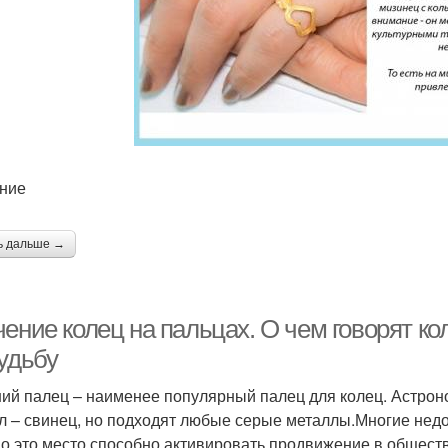
Кольца на безымянных
льцо на правой руке
К
пальцах
Обычное кольцо
Кольца на левой
опре
ние
ь дальше →
ение колец на пальцах. О чем говорят ко
удьбу
ий палец – наименее популярный палец для колец. Астроно
л – свинец, но подходят любые серые металлы.Многие недо
о это место способно активировать продвижение в обществе