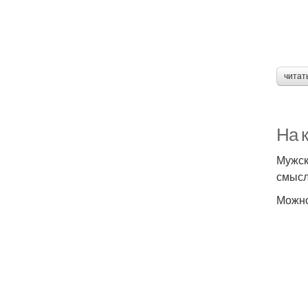
читат
На 
Мужск
смысл
Можно