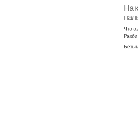
На к
пал
Что о
Разби
Безым