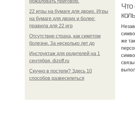
обжаловать приговор.
Что
22 игры на бумаге для двоих. Игры
кол
на бумаге для двоих и более:
Незав
правила для 22 игр
симво
Отсутствие страха, как симптом
же та
болезни. За несколько лет до
персо
Инструктаж для родителей на 1
симво
М
сентября. dizoff.ru
связы
выпол
Скучно в постели? Здесь 10
способов развеселиться
У