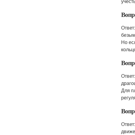
учест
Вопр
Ответ
безым
Но ес
кольц
Вопр
Ответ
драго
Для п
регул
Вопр
Ответ
движе