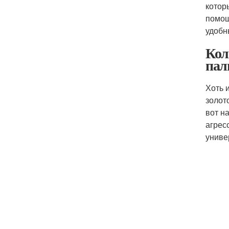
котор
помощ
удобн
Кол
пал
Хоть 
золот
вот н
агрес
униве