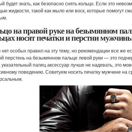
ый будет знать, как безопасно снять кольцо. Если это нево
ью жидкости, такой как мыло или воск, которые помогут сма
ым.
ьцо на правой руке на безымянном па
ьцах носят печатки и перстни мужчин
и нет особых правил на эту тему, но рекомендации все же е
ой перстень на безымянном пальце левой руки — это подчер
а указательный палец аксессуар лучше не надевать, это мов
сивному поведению. Советуем носить печатку мужчине на с
рсальным.