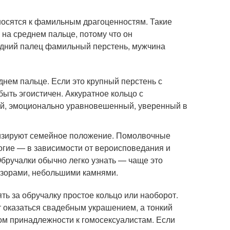
тносятся к фамильным драгоценностям. Такие
 на среднем пальце, потому что он
едний палец фамильный перстень, мужчина
днем пальце. Если это крупный перстень с
ыть эгоистичен. Аккуратное кольцо с
й, эмоционально уравновешенный, уверенный в
изируют семейное положение. Помолвочные
огие — в зависимости от вероисповедания и
бручалки обычно легко узнать — чаще это
 узорами, небольшими камнями.
ь за обручалку простое кольцо или наоборот.
 оказаться свадебным украшением, а тонкий
ком принадлежности к гомосексуалистам. Если