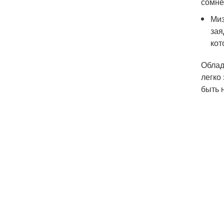
сомне
Миз
зая
кот
Облад
легко
быть 