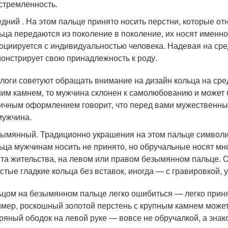
стремленность.
дний . На этом пальце принято носить перстни, которые о
ьца передаются из поколение в поколение, их носят именно
оциируется с индивидуальностью человека. Надевая на ср
онстрирует свою принадлежность к роду.
логи советуют обращать внимание на дизайн кольца на сре
им камнем, то мужчина склонен к самолюбованию и может б
ичным оформлением говорит, что перед вами мужественны
мужчина.
ымянный. Традиционно украшения на этом пальце символ
ьца мужчинам носить не принято, но обручальные носят мн
та жительства, на левом или правом безымянном пальце. О
стые гладкие кольца без вставок, иногда — с гравировкой,
ьцом на безымянном пальце легко ошибиться — легко принят
мер, роскошный золотой перстень с крупным камнем может
ряный ободок на левой руке — вовсе не обручалкой, а зна