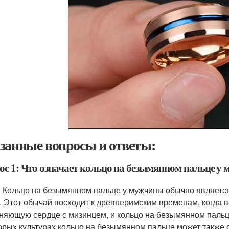
занные вопросы и ответы:
ос 1: Что означает кольцо на безымянном пальце у
: Кольцо на безымянном пальце у мужчины обычно является
. Этот обычай восходит к древнеримским временам, когда в
няющую сердце с мизинцем, и кольцо на безымянном пальц
орых культурах кольцо на безымянном пальце может также 