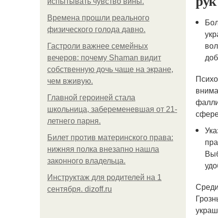
рук
испытывать чувство вины.
Bpeмена прошли реального
Бол
физического голода давно.
укр
вол
Гастроли важнее семейных
доб
вечеров: почему Shaman видит
собственную дочь чаще на экране,
Психо
чем вживую.
внима
Главной героиней стала
фалли
школьница, забеременевшая от 21-
сфере
летнего парня.
Ука
Билет против материнского права:
пра
нижняя полка внезапно нашла
Выб
законного владельца.
удо
Инструктаж для родителей на 1
Среди
сентября. dizoff.ru
Грозн
украш