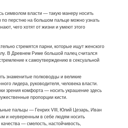
сь символом власти — такую манеру носить
я по перстню на большом пальце можно узнать
нают, чего хотят от жизни и умеют этого
ательно стремятся парни, которые ищут женского
лу. В Древнем Риме большой палец считался
 стремление к самоутверждению в сексуальной
ить знаменитые полководцы и великие
нного лидера, руководителя, человека власти.
чки зрения комфорта — носить украшение здесь
мужественные пропорции кисти.
ьные пальцы — Генрих VIII, Юлий Цезарь, Иван
ым и неуверенным в себе людям носить
качества — смелость, настойчивость,