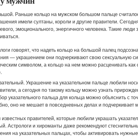
 у мужчин
ьшой. Раньше кольцо на мужском большом пальце считало
ашения имели султаны, короли и другие правители. Сегодн
евого, эмоционального, энергичного человека. Такие люди з
иваться.
логи говорят, что надеть кольцо на большой палец подсозн
ния — украшением они подчеркивают свою сексуальную си
ческим символом, а кольцо на нем можно расценивать как
.
зательный. Украшение на указательном пальце любили нос
вители, а сегодня по такому кольцу можно узнать прирожде
ор указательного пальца для кольца можно объяснить с то
бно, оно не мешает в повседневных делах и подчеркивает 
 известных правителей, которые любили украшать указател
ый. Астрологи и хироманты даже рекомендуют стеснительн
ения на указательных пальцах, чтобы активировать нужные 