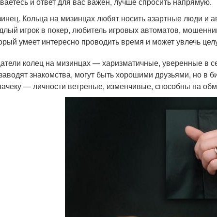
ваетесь и ответ для вас важен, лучше спросить напрямую.
инец. Кольца на мизинцах любят носить азартные люди и 
длый игрок в покер, любитель игровых автоматов, мошенни
орый умеет интересно проводить время и может увлечь це
атели колец на мизинцах — харизматичные, уверенные в с
 заводят знакомства, могут быть хорошими друзьями, но в 
начеку — личности ветреные, изменчивые, способны на обм