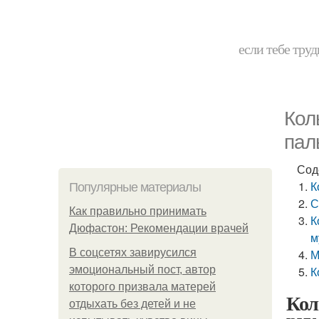
если тебе труд
Кол
пал
Сод
К
Популярные материалы
С
Как правильно принимать
К
Дюфастон: Рекомендации врачей
м
В соцсетях завирусился
М
эмоциональный пост, автор
К
которого призвала матерей
Кол
отдыхать без детей и не