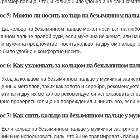
ь размер пальца, чтобы кольцо было удобно и не слишком т
ос 5: Можно ли носить кольцо на безымянном паль
: Да, кольцо на безымянном пальце может носиться на любо
янном пальце правой руки, если мужчина не женат, или на 
ли мужчина предпочитает носить кольцо на другом пальце, э
о было удобно и комфортно носить.
ос 6: Как ухаживать за кольцом на безымянном па
: Уход за кольцом на безымянном пальце у мужчины зависит 
ценных металлов, таких как золото и серебро, рекомендуетс
латины и других металлов рекомендуется использовать спе
ярно проверять кольцо на повреждения и чинить его, если 
ос 7: Как снять кольцо на безымянном пальце у муж
: Если кольцо на безымянном пальце у мужчины застряло и 
ний и не использовать силу, чтобы не травмировать пальц