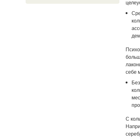
целеу
Сре
кол
асс
дем
Психо
больш
лакон
себе 
Без
кол
мес
про
С кол
Напри
сереб