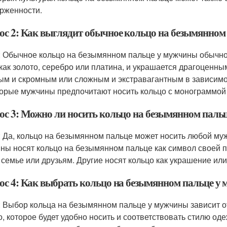
рженности.
ос 2: Как выглядит обычное кольцо на безымянном
: Обычное кольцо на безымянном пальце у мужчины обычно
 как золото, серебро или платина, и украшается драгоценн
ым и скромным или сложным и экстравагантным в зависимо
орые мужчины предпочитают носить кольцо с монограммой
ос 3: Можно ли носить кольцо на безымянном пальце
: Да, кольцо на безымянном пальце может носить любой муж
ны носят кольцо на безымянном пальце как символ своей п
 семье или друзьям. Другие носят кольцо как украшение или
ос 4: Как выбрать кольцо на безымянном пальце у
: Выбор кольца на безымянном пальце у мужчины зависит о
о, которое будет удобно носить и соответствовать стилю о