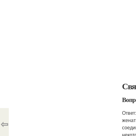
Свя
Вопр
Ответ
женат
⇦
соеди
некот