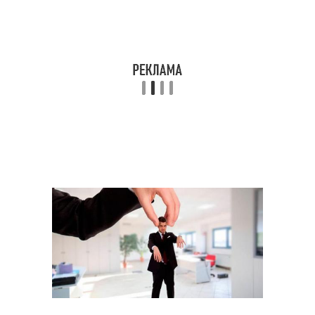
Книги для женщин
Большая книга
Общий психология
Общая психология
Детская психология
Книги по манипуляции
Книги по семейной
Психологии для
психологии
женщин