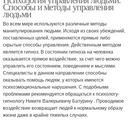
Психология с нуля
Личность в психологии
Способы и методы управления
людьми
Во всем мире используются различные методы
манипулирования людьми. Исходя из своих убеждений,
Основы в книгах
Очерки по психологии
поставленных целей, применяются прямые либо
скрытые способы управления. Действенным методом
является гипноз. В состоянии гипноза на человека
оказывается прямое воздействие, за счет чего можно
Психология в
Популярные книги
управлять его состоянием, поведением и мыслями.
повседневной жизни
Специалисты в данном направлении способны
оказывать помощь людям, у которых имеются
психоэмоциональные нарушения. С подобными
Книги для
проблемами рекомендуется обращаться к психологу-
Книги по саморазвитию
саморазвития
гипнологу Никите Валерьевичу Батурину . Проводимое
воздействие возвращает людей к нормальному образу
жизни даже в крайне тяжелых случаях.
Книги для развития
Книги про отношения