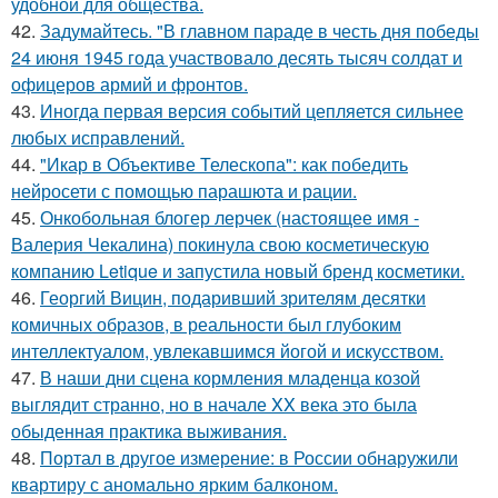
удобной для общества.
42.
Задумайтесь. "В главном параде в честь дня победы
24 июня 1945 года участвовало десять тысяч солдат и
офицеров армий и фронтов.
43.
Иногда первая версия событий цепляется сильнее
любых исправлений.
44.
"Икар в Объективе Телескопа": как победить
нейросети с помощью парашюта и рации.
45.
Онкобольная блогер лерчек (настоящее имя -
Валерия Чекалина) покинула свою косметическую
компанию Letique и запустила новый бренд косметики.
46.
Георгий Вицин, подаривший зрителям десятки
комичных образов, в реальности был глубоким
интеллектуалом, увлекавшимся йогой и искусством.
47.
В наши дни сцена кормления младенца козой
выглядит странно, но в начале XX века это была
обыденная практика выживания.
48.
Портал в другое измерение: в России обнаружили
квартиру с аномально ярким балконом.