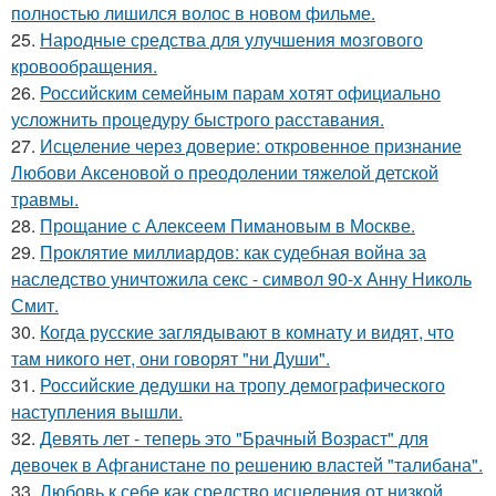
полностью лишился волос в новом фильме.
25.
Народные средства для улучшения мозгового
кровообращения.
26.
Российским семейным парам хотят официально
усложнить процедуру быстрого расставания.
27.
Исцеление через доверие: откровенное признание
Любови Аксеновой о преодолении тяжелой детской
травмы.
28.
Прощание с Алексеем Пимановым в Москве.
29.
Проклятие миллиардов: как судебная война за
наследство уничтожила секс - символ 90-х Анну Николь
Смит.
30.
Когда русские заглядывают в комнату и видят, что
там никого нет, они говорят "ни Души".
31.
Российские дедушки на тропу демографического
наступления вышли.
32.
Девять лет - теперь это "Брачный Возраст" для
девочек в Афганистане по решению властей "талибана".
33.
Любовь к себе как средство исцеления от низкой