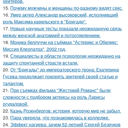
хейтеров.
15.
Почему мужчины и женщины по-разному видят секс.
16.
Умер актер Александр высоковский, исполнивший
роль Максима карельского в "Бригаде".
17.
Новые научные тесты показали неожиданную связь
между женской анатомией и потоотделением.
18.
Моника беллуччи на съёмках "Астерикс и Обеликс:
Миссия Клеопатра", 2002 год.
19.
Специалисты в области психологии неожиданно на
защиту спонтанной страсти встали.
20.
От "Бригады" до императорского трона: Екатерина
Гусева продолжает покорять зрителей своей статью и
талантом.
21.
При съемках фильма "Жестокий Романс" были
сложности с подбором актрисы на роль Ларисы
огудаловой.
22.
Казнь Розенбергов: история, которую мир не забыл.
23.
Пара уверяла, что познакомилась в колледже.
24.
Эффект нагиева: зачем 52-летний Сергей Безруков