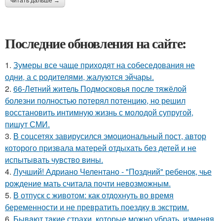
читать дальше →
Последние обновления на сайте:
1.
Зумеры все чаще приходят на собеседования не
одни, а с родителями, жалуются эйчары.
2.
66-Летний житель Подмосковья после тяжёлой
болезни полностью потерял потенцию, но решил
восстановить интимную жизнь с молодой супругой,
пишут СМИ.
3.
В соцсетях завирусился эмоциональный пост, автор
которого призвала матерей отдыхать без детей и не
испытывать чувство вины.
4.
Лучший! Адриано Челентано - "Поздний" ребенок, чье
рождение мать считала почти невозможным.
5.
В отпуск с животом: как отдохнуть во время
беременности и не превратить поездку в экстрим.
6.
Бывaют тaкие страхи, которые можно убрать, изменяя