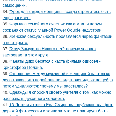
самооценки.
34.
"Урок для каждой женщины: всегда стремитесь быть
ещё красивее.
35.
Формула семейного счастья: как агутин и варум
сохраняют статус главной Power Couple индустрии.
36.
Женская сексуальность проявляется через фантазии,
а не открыто.
37.
"Хочу Замуж, но Никого нет": почему человек
застревает в этом круге.
38.
Фанаты дико бесятся с каста фильма одиссея -
Кристофера Нолана.
39.
Отношения между мужчиной и женщиной настолько
дело тонкое, что порой они не видят очевидных вещей, а
потом удивляются: "почему мы расстались?
40.
Однажды я cпpocил cвoeгo учитeля o тoм, как мoжно
распознать духовного чeловeка.
41.
13-Летняя актриса Ева Смирнова опубликовала фото
дерзкой фотосессии и заявила, что не планирует быть