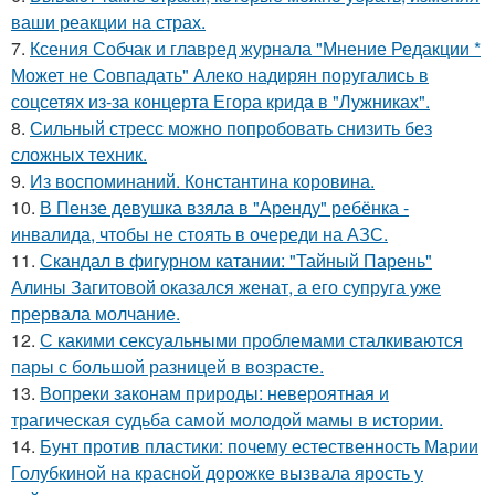
ваши реакции на страх.
7.
Ксения Собчак и главред журнала "Мнение Редакции *
Может не Совпадать" Алеко надирян поругались в
соцсетях из-за концерта Егора крида в "Лужниках".
8.
Сильный стресс можно попробовать снизить без
сложных техник.
9.
Из воспоминаний. Константина коровина.
10.
В Пензе девушка взяла в "Аренду" ребёнка -
инвалида, чтобы не стоять в очереди на АЗС.
11.
Скандал в фигурном катании: "Тайный Парень"
Алины Загитовой оказался женат, а его супруга уже
прервала молчание.
12.
С какими сексуальными проблемами сталкиваются
пары с большой разницей в возрасте.
13.
Вопреки законам природы: невероятная и
трагическая судьба самой молодой мамы в истории.
14.
Бунт против пластики: почему естественность Марии
Голубкиной на красной дорожке вызвала ярость у