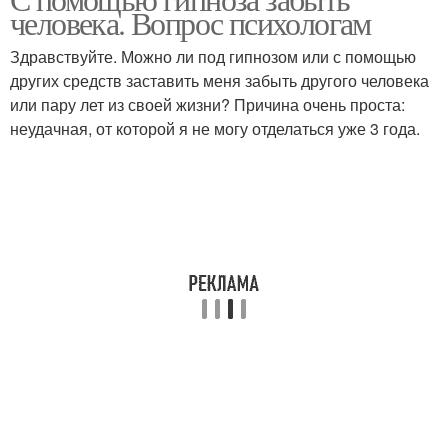
Гипноз от обжорства
Гипноз в красноярске
человека. Вопрос психологам
Здравствуйте. Можно ли под гипнозом или с помощью
других средств заставить меня забыть другого человека
или пару лет из своей жизни? Причина очень проста:
Гипноз от курения
Гипноз от переедания
неудачная, от которой я не могу отделаться уже 3 года.
Гипноз для быстрого
похудения